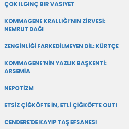
ÇOK ILGINÇ BIR VASIYET
KOMMAGENE KRALLIĞI’NIN ZİRVESİ:
NEMRUT DAĞI
ZENGİNLİĞİ FARKEDİLMEYEN DİL: KÜRTÇE
KOMMAGENE’NİN YAZLIK BAŞKENTİ:
ARSEMİA
NEPOTİZM
ETSİZ ÇİĞKÖFTE İN, ETLİ ÇİĞKÖFTE OUT!
CENDERE'DE KAYIP TAŞ EFSANESI