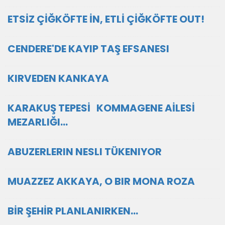
ETSİZ ÇİĞKÖFTE İN, ETLİ ÇİĞKÖFTE OUT!
CENDERE'DE KAYIP TAŞ EFSANESI
KIRVEDEN KANKAYA
KARAKUŞ TEPESİ KOMMAGENE AİLESİ
MEZARLIĞI…
ABUZERLERIN NESLI TÜKENIYOR
MUAZZEZ AKKAYA, O BIR MONA ROZA
BİR ŞEHİR PLANLANIRKEN...