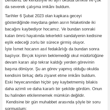
Bendeniz de kendisiyle iki ayrı okulda birlikte ve çok
da severek çalışma imkânı buldum.
Tarihler 6 Şubat 2023 olan kapkara geceyi
gösterdiğinde meydana gelen asrın felaketinde iki
bacağını kaybediyor hocamız. Ve bundan sonraki
kalan ömrü hayatında tekerlekli sandalyenin kedisine
eşlik edeceği zorlu bir sürece girmiş oluyor.
İşte İsmet hocanın asıl fedakârlığı da bundan sonra
başlıyor. Birçok kişinin beklemediği okul müdürlüğüne
devam kararı alıp tekrar kaldığı yerden görevinin
başına dönüyor. Şu an görev yapmış olduğu okulda
kendisini birkaç defa ziyaret etme imkânı buldum.
Eski heyecanından hiçbir şey kaybetmemiş bilakis
daha azimli ve daha kararlı bir şekilde gördüm. Onun
bu halinden etkilenmemek mümkün değildir.
Kendisine bir gün muhabbet arasında şöyle bir soru
sormuştum: