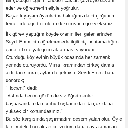
Bir çocuğun eğitimi aileden başlar, çevreyle devam
eder ve öğretmenin eliyle yoğrulur.
Başarılı yaşam öykülerine baktığınızda birçoğunun
temelinde öğretmenlerin dokunuşunu göreceksiniz.
İlk görev yaptığım köyde oranın ileri gelenlerinden
Seydi Emmi’nin öğretmenlerle ilgili hiç unutamadığım
çarpıcı bir diyaloğunu aktarmak istiyorum:
Oturduğu köy evinin büyük odasında her zamanki
yerinde oturuyordu. Mırra ikramından birkaç damla
aldıktan sonra çaylar da gelmişti. Seydi Emmi bana
dönerek;
“Hocam!” dedi:
“Aslında benim gözümde siz öğretmenler
başbakandan da cumhurbaşkanından da çok daha
yüksek bir konumdasınız.”
Bu söz karşısında şaşırmadım desem yalan olur. Öyle
ki elimdeki bardaktan bir yudum daha çay alamadan