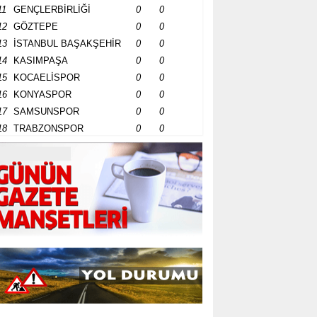
11
GENÇLERBİRLİĞİ
0
0
12
GÖZTEPE
0
0
13
İSTANBUL BAŞAKŞEHİR
0
0
14
KASIMPAŞA
0
0
15
KOCAELİSPOR
0
0
16
KONYASPOR
0
0
17
SAMSUNSPOR
0
0
18
TRABZONSPOR
0
0