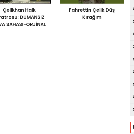
Çelikhan Halk
Fahrettin Çelik Düş
yatrosu: DUMANSIZ
Kırağım
VA SAHASI-ORJİNAL
(Bölüm 1).mpg