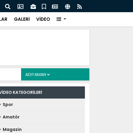
z: Nitelikli İnsan Kaynağı İçin Milli Yetkinlik Hamlesi
TBMM
Tam
LAR
GALERİ
VİDEO
VİDEO KATEGORİLERİ
Spor
Amatör
Magazin