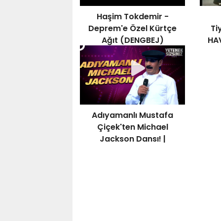
Haşim Tokdemir -
Deprem'e Özel Kürtçe
Ti
Ağıt (DENGBEJ)
HA
Adıyamanlı Mustafa
Çiçek'ten Michael
Jackson Dansı! |
Yetenek Sizsiniz Türkiye