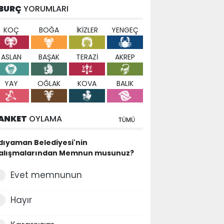
BURÇ
YORUMLARI
KOÇ
BOĞA
İKİZLER
YENGEÇ
ASLAN
BAŞAK
TERAZİ
AKREP
YAY
OĞLAK
KOVA
BALIK
ANKET
OYLAMA
TÜMÜ
dıyaman Belediyesi'nin
alışmalarından Memnun musunuz?
Evet memnunun
Hayır