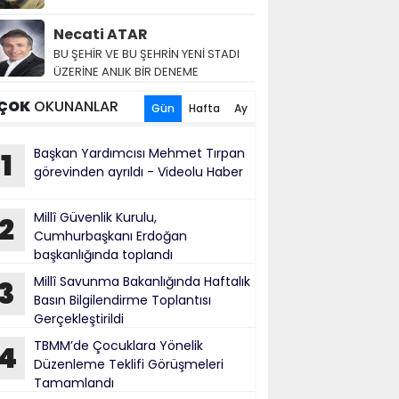
Necati ATAR
BU ŞEHİR VE BU ŞEHRİN YENİ STADI
ÜZERİNE ANLIK BİR DENEME
ÇOK
OKUNANLAR
Gün
Hafta
Ay
Başkan Yardımcısı Mehmet Tırpan
1
görevinden ayrıldı - Videolu Haber
Millî Güvenlik Kurulu,
2
Cumhurbaşkanı Erdoğan
başkanlığında toplandı
Millî Savunma Bakanlığında Haftalık
3
Basın Bilgilendirme Toplantısı
Gerçekleştirildi
TBMM’de Çocuklara Yönelik
4
Düzenleme Teklifi Görüşmeleri
Tamamlandı