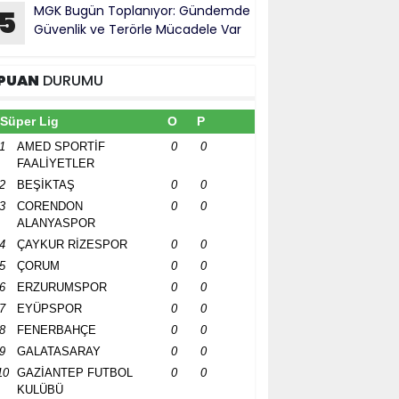
MGK Bugün Toplanıyor: Gündemde
5
Güvenlik ve Terörle Mücadele Var
PUAN
DURUMU
Süper Lig
O
P
1
AMED SPORTİF
0
0
FAALİYETLER
2
BEŞİKTAŞ
0
0
3
CORENDON
0
0
ALANYASPOR
4
ÇAYKUR RİZESPOR
0
0
5
ÇORUM
0
0
6
ERZURUMSPOR
0
0
7
EYÜPSPOR
0
0
8
FENERBAHÇE
0
0
9
GALATASARAY
0
0
10
GAZİANTEP FUTBOL
0
0
KULÜBÜ