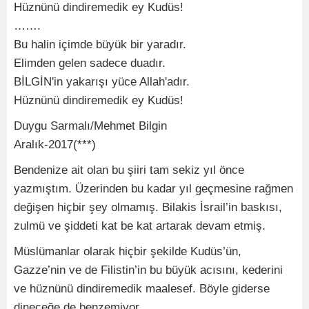
Hüznünü dindiremedik ey Kudüs!
…….
Bu halin içimde büyük bir yaradır.
Elimden gelen sadece duadır.
BİLGİN'in yakarışı yüce Allah'adır.
Hüznünü dindiremedik ey Kudüs!
Duygu Sarmalı/Mehmet Bilgin
Aralık-2017(***)
Bendenize ait olan bu şiiri tam sekiz yıl önce
yazmıştım. Üzerinden bu kadar yıl geçmesine rağmen
değişen hiçbir şey olmamış. Bilakis İsrail’in baskısı,
zulmü ve şiddeti kat be kat artarak devam etmiş.
Müslümanlar olarak hiçbir şekilde Kudüs’ün,
Gazze’nin ve de Filistin’in bu büyük acısını, kederini
ve hüznünü dindiremedik maalesef. Böyle giderse
dineceğe de benzemiyor.