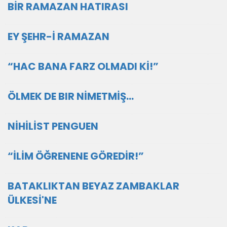
BİR RAMAZAN HATIRASI
EY ŞEHR-İ RAMAZAN
“HAC BANA FARZ OLMADI Kİ!”
ÖLMEK DE BIR NİMETMİŞ...
NİHİLİST PENGUEN
“İLİM ÖĞRENENE GÖREDİR!”
BATAKLIKTAN BEYAZ ZAMBAKLAR
ÜLKESİ'NE