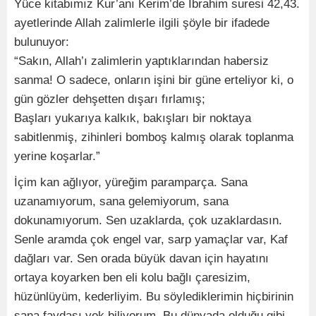
Yüce kitabımız Kur’anı Kerim’de İbrahim suresi 42,43.
ayetlerinde Allah zalimlerle ilgili şöyle bir ifadede
bulunuyor:
“Sakın, Allah’ı zalimlerin yaptıklarından habersiz
sanma! O sadece, onların işini bir güne erteliyor ki, o
gün gözler dehşetten dışarı fırlamış;
Başları yukarıya kalkık, bakışları bir noktaya
sabitlenmiş, zihinleri bomboş kalmış olarak toplanma
yerine koşarlar.”
İçim kan ağlıyor, yüreğim paramparça. Sana
uzanamıyorum, sana gelemiyorum, sana
dokunamıyorum. Sen uzaklarda, çok uzaklardasın.
Senle aramda çok engel var, sarp yamaçlar var, Kaf
dağları var. Sen orada büyük davan için hayatını
ortaya koyarken ben eli kolu bağlı çaresizim,
hüzünlüyüm, kederliyim. Bu söylediklerimin hiçbirinin
sana faydası yok biliyorum. Bu dünyada olduğu gibi