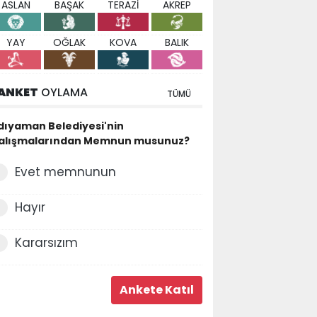
ASLAN
BAŞAK
TERAZİ
AKREP
YAY
OĞLAK
KOVA
BALIK
ANKET
OYLAMA
TÜMÜ
dıyaman Belediyesi'nin
alışmalarından Memnun musunuz?
Evet memnunun
Hayır
Kararsızım