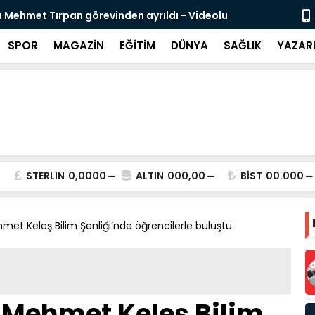
ideolu
Cevdet Yılmaz: Nitelikli İnsan Kaynağı İçin Milli Yet
SPOR
MAGAZİN
EĞİTİM
DÜNYA
SAĞLIK
YAZAR
STERLIN
0,0000
ALTIN
000,00
BİST
00.000
hmet Keleş Bilim Şenliği’nde öğrencilerle buluştu
. Mehmet Keleş Bilim