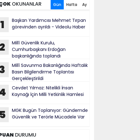
ÇOK
OKUNANLAR
Gün
Hafta
Ay
Başkan Yardımcısı Mehmet Tırpan
1
görevinden ayrıldı - Videolu Haber
Millî Güvenlik Kurulu,
2
Cumhurbaşkanı Erdoğan
başkanlığında toplandı
Millî Savunma Bakanlığında Haftalık
3
Basın Bilgilendirme Toplantısı
Gerçekleştirildi
Cevdet Yılmaz: Nitelikli İnsan
4
Kaynağı İçin Milli Yetkinlik Hamlesi
MGK Bugün Toplanıyor: Gündemde
5
Güvenlik ve Terörle Mücadele Var
PUAN
DURUMU