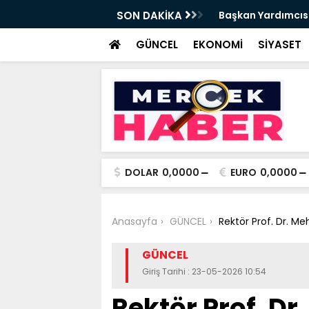
ısı
Başkan Yardımcısı Mehmet Tırpan görevinden ayrıldı - V
SON DAKİKA
Haber
GÜNCEL
EKONOMİ
SİYASET
DOLAR
0,0000
EURO
0,0000
Anasayfa
GÜNCEL
Rektör Prof. Dr. Me
GÜNCEL
Giriş Tarihi : 23-05-2026 10:54
Rektör Prof. Dr