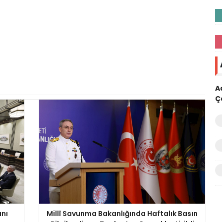
A
Ç
anı
Millî Savunma Bakanlığında Haftalık Basın