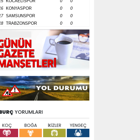
15
KOCAELİSPOR
0
0
16
KONYASPOR
0
0
17
SAMSUNSPOR
0
0
18
TRABZONSPOR
0
0
BURÇ
YORUMLARI
KOÇ
BOĞA
İKİZLER
YENGEÇ