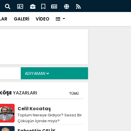
kinlik Hamlesi
TBMM’de Çocuklara Yönelik Düzenleme Tekli
Tamamlandı
LAR
GALERİ
VİDEO
KÖŞE
YAZARLARI
TÜMÜ
Celil Kocataş
Toplum Nereye Gidiyor? Sessiz Bir
Çöküşün İçinde miyiz?
Fahrettin ÇELİK