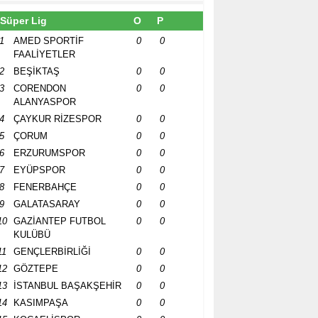
Süper Lig
O
P
1
AMED SPORTİF
0
0
FAALİYETLER
2
BEŞİKTAŞ
0
0
3
CORENDON
0
0
ALANYASPOR
4
ÇAYKUR RİZESPOR
0
0
5
ÇORUM
0
0
6
ERZURUMSPOR
0
0
7
EYÜPSPOR
0
0
8
FENERBAHÇE
0
0
9
GALATASARAY
0
0
10
GAZİANTEP FUTBOL
0
0
KULÜBÜ
11
GENÇLERBİRLİĞİ
0
0
12
GÖZTEPE
0
0
13
İSTANBUL BAŞAKŞEHİR
0
0
14
KASIMPAŞA
0
0