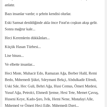
anlatır.
Bazı insanlar vardır; o şehrin kendisi olurlar.
Eski Samsat denildiğinde akla önce Fırat'ın coşkun akışı gelir.
Sonra mağrur kale...
Heci Keremlerin dükkânları...
Küçük Hasan Türbesi...
Lise binası...
Ve elbette insanlar...
Heci Mıste, Muhacir Edo, Ramazan Ağa, Berber Halil, Remi
Bedo, Mıhemedi Şükri, Sıleymani Bekçi, Abdulkadir Efendi,
Uski Sıle, Hec Guli, Behri Ağa, Husi Cemus, Ömeri Mırdesi,
Yusuf Ağa, Petrolci, Ehmedi Şemse, Hesi Tete, Memet Çavuş,
Huseni Keye, Kado-Şıro, İvik, Hemi Nene, Mıstafayi Alle,
Mıhemed ve Ömeri Heci Edle, Mıhemedi Dırej...