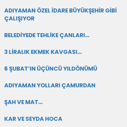
ADIYAMAN ÖZEL İDARE BÜYÜKŞEHİR GİBİ
ÇALIŞIYOR
BELEDİYEDE TEHLİKE ÇANLARI…
3 LİRALIK EKMEK KAVGASI…
6 ŞUBAT’IN ÜÇÜNCÜ YILDÖNÜMÜ
ADIYAMAN YOLLARI ÇAMURDAN
ŞAH VE MAT…
KAR VE SEYDA HOCA