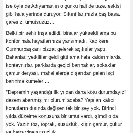
ise öyle de Adıyaman’ın o günkü hali de taze, eskisi
gibi hala yerinde duruyor. Sıkıntılarımızla baş başa,
çaresiz, umutsuzuz…
Belki bir şehir inşa edildi, binalar yükseldi ama bu
konfor hala hayatlarınıza yansımadı. Kaç kere
Cumhurbaşkanı bizzat gelerek açılışlar yaptı.
Bakanlar, yetkililer geldi gitti ama hala kaldırımlarda
konteynırlar, parklarda geçici barınaklar, sokaklar
çamur deryası, mahallelerde dışarıdan gelen işçi
barınma kümeleri…
"Depremin yaşandığı ilk yıldan daha kötü durumdayız"
desem abartmış mı olurum acaba? Yapılan kalıcı
konutların dışında değişen tek bir şey yok. Birinci
yılda düzelme konusuna bir umut vardı, şimdi o da
yok. Yazın toz, toprak, susuzluk, kışın çamur, çukur
ve hatta yine susuzluk.