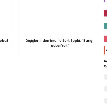
tebat
Dışişleri’nden İsrail’e Sert Tepki: “Barış
İradesi Yok”
A
Ç