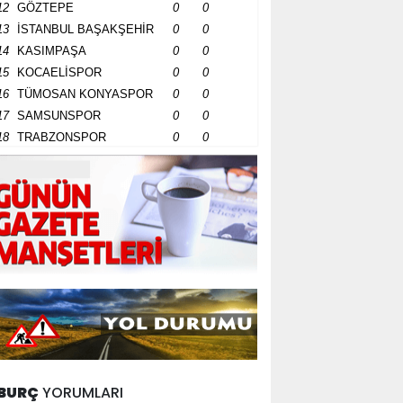
12
GÖZTEPE
0
0
13
İSTANBUL BAŞAKŞEHİR
0
0
14
KASIMPAŞA
0
0
15
KOCAELİSPOR
0
0
16
TÜMOSAN KONYASPOR
0
0
17
SAMSUNSPOR
0
0
18
TRABZONSPOR
0
0
BURÇ
YORUMLARI