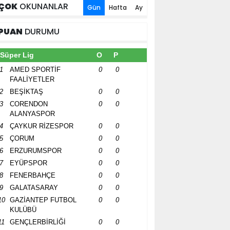
ÇOK
OKUNANLAR
Gün
Hafta
Ay
PUAN
DURUMU
Süper Lig
O
P
1
AMED SPORTİF
0
0
FAALİYETLER
2
BEŞİKTAŞ
0
0
3
CORENDON
0
0
ALANYASPOR
4
ÇAYKUR RİZESPOR
0
0
5
ÇORUM
0
0
6
ERZURUMSPOR
0
0
7
EYÜPSPOR
0
0
8
FENERBAHÇE
0
0
9
GALATASARAY
0
0
10
GAZİANTEP FUTBOL
0
0
KULÜBÜ
11
GENÇLERBİRLİĞİ
0
0