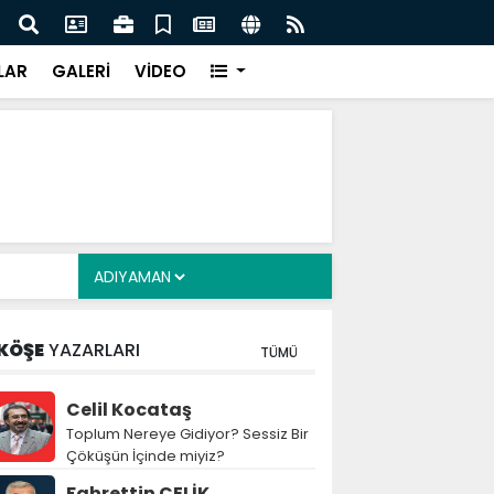
z: Nitelikli İnsan Kaynağı İçin Milli Yetkinlik Hamlesi
TBMM
Tam
LAR
GALERİ
VİDEO
KÖŞE
YAZARLARI
TÜMÜ
Celil Kocataş
Toplum Nereye Gidiyor? Sessiz Bir
Çöküşün İçinde miyiz?
Fahrettin ÇELİK