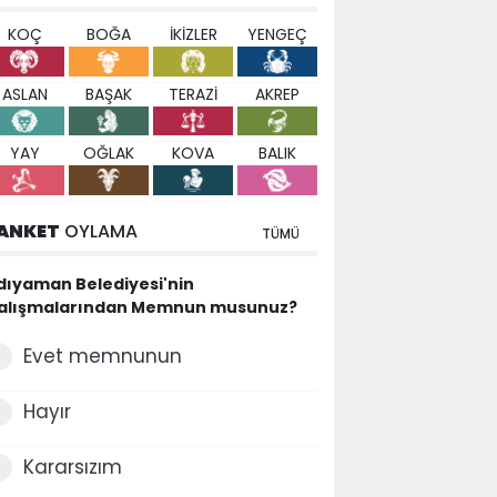
KOÇ
BOĞA
İKİZLER
YENGEÇ
ASLAN
BAŞAK
TERAZİ
AKREP
YAY
OĞLAK
KOVA
BALIK
ANKET
OYLAMA
TÜMÜ
dıyaman Belediyesi'nin
alışmalarından Memnun musunuz?
Evet memnunun
Hayır
Kararsızım