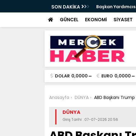
da Haftalık Basın Bilgilendirme Toplantısı
SON DAKİKA
Başkan Yardımcısı
Haber
GÜNCEL
EKONOMİ
SİYASET
DOLAR
0,0000
EURO
0,0000
Anasayfa
DÜNYA
ABD Başkanı Trump 
DÜNYA
Giriş Tarihi : 07-07-2026 20:56
ABD Başkanı 