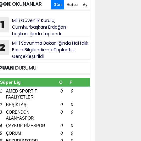
ÇOK
OKUNANLAR
Gün
Hafta
Ay
Millî Güvenlik Kurulu,
1
Cumhurbaşkanı Erdoğan
başkanlığında toplandı
Millî Savunma Bakanlığında Haftalık
2
Basın Bilgilendirme Toplantısı
Gerçekleştirildi
PUAN
DURUMU
Süper Lig
O
P
1
AMED SPORTİF
0
0
FAALİYETLER
2
BEŞİKTAŞ
0
0
3
CORENDON
0
0
ALANYASPOR
4
ÇAYKUR RİZESPOR
0
0
5
ÇORUM
0
0
6
ERZURUMSPOR
0
0