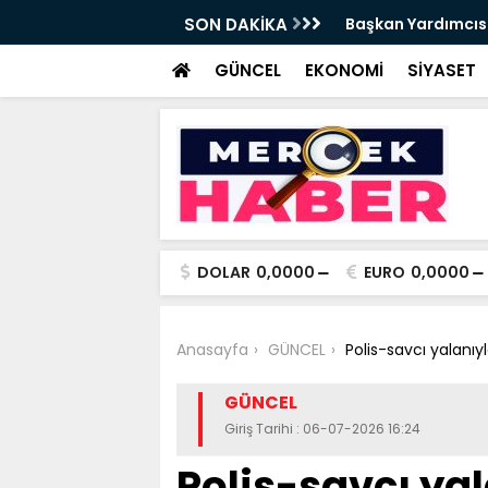
t Tırpan görevinden ayrıldı - Videolu
SON DAKİKA
Cevdet Yılmaz: Nite
GÜNCEL
EKONOMİ
SİYASET
DOLAR
0,0000
EURO
0,0000
Anasayfa
GÜNCEL
Polis-savcı yalanıy
GÜNCEL
Giriş Tarihi : 06-07-2026 16:24
Polis-savcı ya