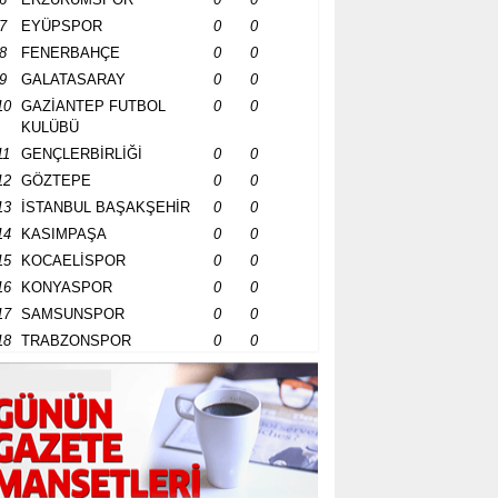
7
EYÜPSPOR
0
0
8
FENERBAHÇE
0
0
9
GALATASARAY
0
0
10
GAZİANTEP FUTBOL
0
0
KULÜBÜ
11
GENÇLERBİRLİĞİ
0
0
12
GÖZTEPE
0
0
13
İSTANBUL BAŞAKŞEHİR
0
0
14
KASIMPAŞA
0
0
15
KOCAELİSPOR
0
0
16
KONYASPOR
0
0
17
SAMSUNSPOR
0
0
18
TRABZONSPOR
0
0