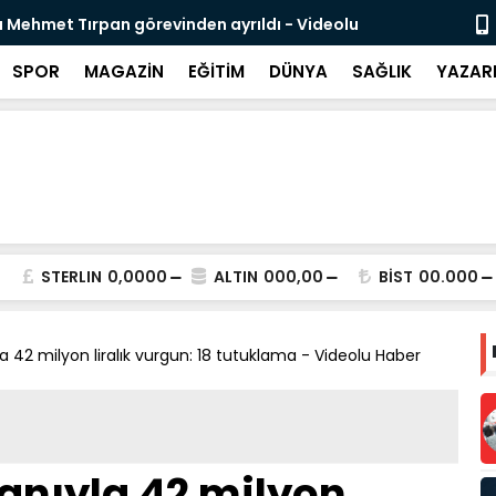
likli İnsan Kaynağı İçin Milli Yetkinlik Hamlesi
TBMM’de Ço
Tamamlan
SPOR
MAGAZİN
EĞİTİM
DÜNYA
SAĞLIK
YAZAR
STERLIN
0,0000
ALTIN
000,00
BİST
00.000
la 42 milyon liralık vurgun: 18 tutuklama - Videolu Haber
lanıyla 42 milyon