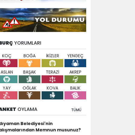
BURÇ
YORUMLARI
KOÇ
BOĞA
İKİZLER
YENGEÇ
ASLAN
BAŞAK
TERAZİ
AKREP
YAY
OĞLAK
KOVA
BALIK
ANKET
OYLAMA
TÜMÜ
dıyaman Belediyesi'nin
alışmalarından Memnun musunuz?