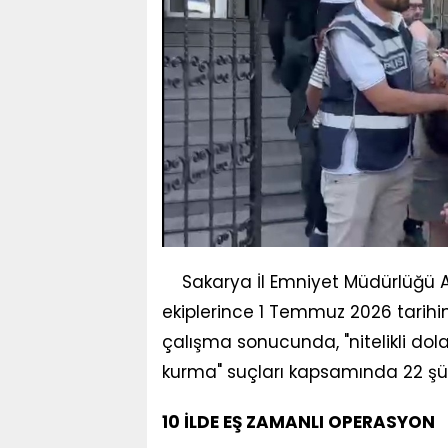
Sakarya İl Emniyet Müdürlüğü A
ekiplerince 1 Temmuz 2026 tarihind
çalışma sonucunda, "nitelikli dola
kurma" suçları kapsamında 22 şüp
10 İLDE EŞ ZAMANLI OPERASYON