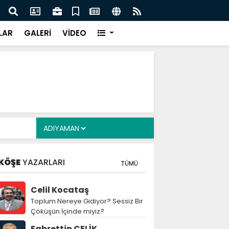
cuklara Yönelik Düzenleme Teklifi Görüşmeleri
MGK 
dı
Var
LAR
GALERİ
VİDEO
KÖŞE
YAZARLARI
TÜMÜ
Celil Kocataş
Toplum Nereye Gidiyor? Sessiz Bir
Çöküşün İçinde miyiz?
Fahrettin ÇELİK