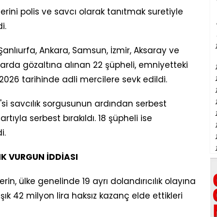
lerini polis ve savcı olarak tanıtmak suretiyle
i.
 Şanlıurfa, Ankara, Samsun, İzmir, Aksaray ve
rda gözaltına alınan 22 şüpheli, emniyetteki
26 tarihinde adli mercilere sevk edildi.
2'si savcılık sorgusunun ardından serbest
şartıyla serbest bırakıldı. 18 şüpheli ise
i.
IK VURGUN İDDİASI
n, ülke genelinde 19 ayrı dolandırıcılık olayına
şık 42 milyon lira haksız kazanç elde ettikleri