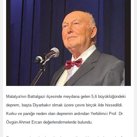
Malatya'nın Battalgazi ilçesinde meydana gelen 5,6 büyüklüğündeki
deprem, başta Diyarbakır olmak üzere çevre birçok ilde hissedildi.
Korku ve paniğe neden olan depremin ardından Yerbilimci Prof. Dr.
Övgün Ahmet Ercan değerlendirmelerde bulundu.