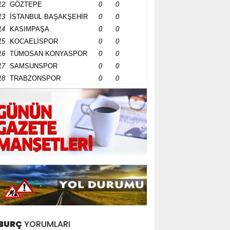
12
GÖZTEPE
0
0
13
İSTANBUL BAŞAKŞEHİR
0
0
14
KASIMPAŞA
0
0
15
KOCAELİSPOR
0
0
16
TÜMOSAN KONYASPOR
0
0
17
SAMSUNSPOR
0
0
18
TRABZONSPOR
0
0
BURÇ
YORUMLARI