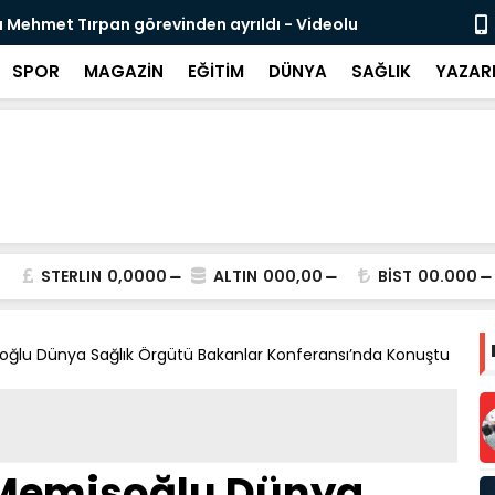
likli İnsan Kaynağı İçin Milli Yetkinlik Hamlesi
TBMM’de Ço
Tamamlan
SPOR
MAGAZİN
EĞİTİM
DÜNYA
SAĞLIK
YAZAR
STERLIN
0,0000
ALTIN
000,00
BİST
00.000
oğlu Dünya Sağlık Örgütü Bakanlar Konferansı’nda Konuştu
 Memişoğlu Dünya