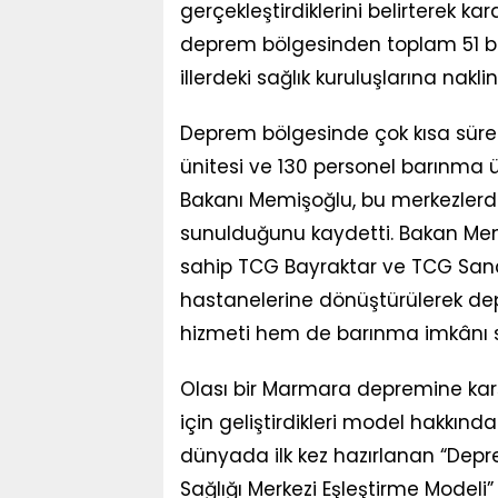
gerçekleştirdiklerini belirterek ka
deprem bölgesinden toplam 51 bin
illerdeki sağlık kuruluşlarına nakli
Deprem bölgesinde çok kısa süre
ünitesi ve 130 personel barınma ün
Bakanı Memişoğlu, bu merkezlerde
sunulduğunu kaydetti. Bakan Memi
sahip TCG Bayraktar ve TCG Sanc
hastanelerine dönüştürülerek de
hizmeti hem de barınma imkânı sağ
Olası bir Marmara depremine karş
için geliştirdikleri model hakkınd
dünyada ilk kez hazırlanan “Depre
Sağlığı Merkezi Eşleştirme Modeli” 