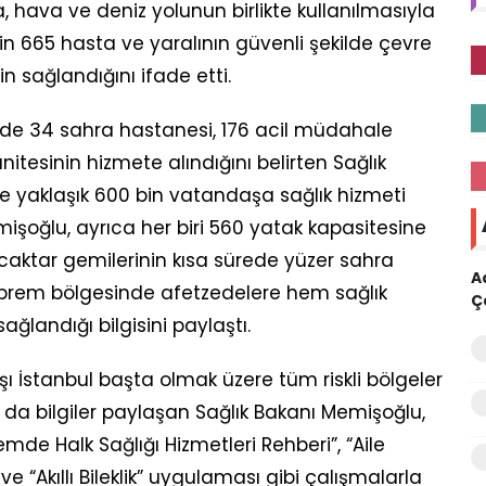
ra, hava ve deniz yolunun birlikte kullanılmasıyla
 665 hasta ve yaralının güvenli şekilde çevre
nin sağlandığını ifade etti.
de 34 sahra hastanesi, 176 acil müdahale
itesinin hizmete alındığını belirten Sağlık
 yaklaşık 600 bin vatandaşa sağlık hizmeti
şoğlu, ayrıca her biri 560 yatak kapasitesine
aktar gemilerinin kısa sürede yüzer sahra
A
prem bölgesinde afetzedelere hem sağlık
Ç
landığı bilgisini paylaştı.
ı İstanbul başta olmak üzere tüm riskli bölgeler
a da bilgiler paylaşan Sağlık Bakanı Memişoğlu,
mde Halk Sağlığı Hizmetleri Rehberi”, “Aile
ve “Akıllı Bileklik” uygulaması gibi çalışmalarla