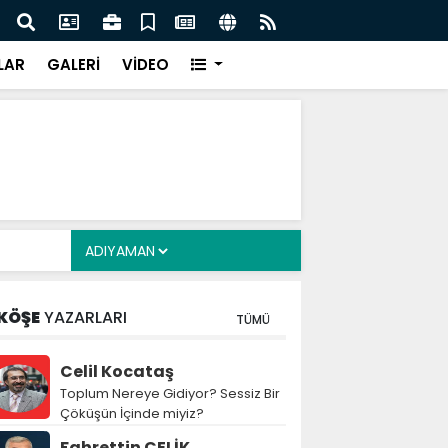
cuklara Yönelik Düzenleme Teklifi Görüşmeleri
MGK 
dı
Var
LAR
GALERİ
VİDEO
KÖŞE
YAZARLARI
TÜMÜ
Celil Kocataş
Toplum Nereye Gidiyor? Sessiz Bir
Çöküşün İçinde miyiz?
Fahrettin ÇELİK