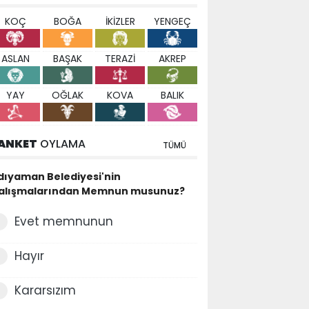
KOÇ
BOĞA
İKİZLER
YENGEÇ
ASLAN
BAŞAK
TERAZİ
AKREP
YAY
OĞLAK
KOVA
BALIK
ANKET
OYLAMA
TÜMÜ
dıyaman Belediyesi'nin
alışmalarından Memnun musunuz?
Evet memnunun
Hayır
Kararsızım