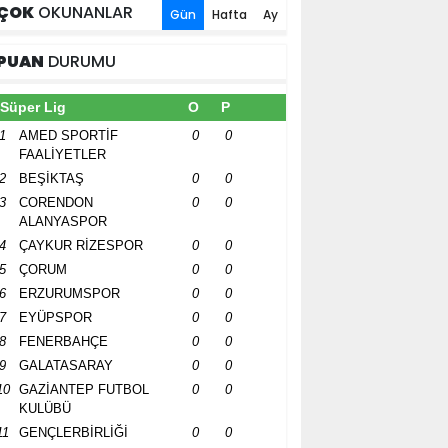
ÇOK
OKUNANLAR
Gün
Hafta
Ay
PUAN
DURUMU
Süper Lig
O
P
1
AMED SPORTİF
0
0
FAALİYETLER
2
BEŞİKTAŞ
0
0
3
CORENDON
0
0
ALANYASPOR
4
ÇAYKUR RİZESPOR
0
0
5
ÇORUM
0
0
6
ERZURUMSPOR
0
0
7
EYÜPSPOR
0
0
8
FENERBAHÇE
0
0
9
GALATASARAY
0
0
10
GAZİANTEP FUTBOL
0
0
KULÜBÜ
11
GENÇLERBİRLİĞİ
0
0