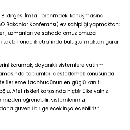
l Bildirgesi İmza Töreni’ndeki konuşmasına
SÖ Bakanlar Konferansı) ev sahipliği yapmaktan;
icileri, uzmanları ve sahada omuz omuza
ni tek bir öncelik etrafında buluşturmaktan gurur
slerini korumak, dayanıklı sistemlere yatırım
şamasında toplumları desteklemek konusunda
likte ilerleme taahhüdünün en güçlü kanıtı
, Afet riskleri karşısında hiçbir ülke yalnız
irimizden öğrenebilir, sistemlerimizi
 daha güvenli bir gelecek inşa edebiliriz.”