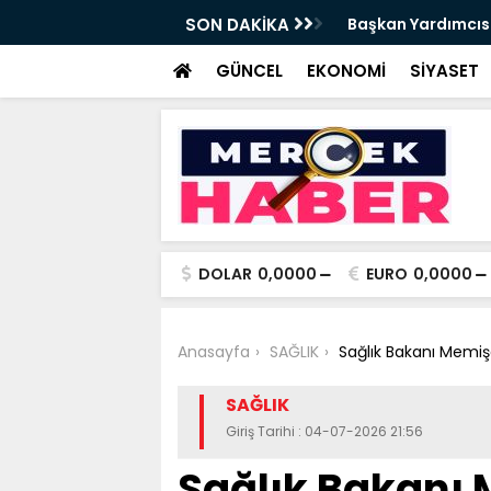
t Tırpan görevinden ayrıldı - Videolu
SON DAKİKA
Cevdet Yılmaz: Nite
GÜNCEL
EKONOMİ
SİYASET
DOLAR
0,0000
EURO
0,0000
Anasayfa
SAĞLIK
Sağlık Bakanı Memiş
SAĞLIK
Giriş Tarihi : 04-07-2026 21:56
Sağlık Bakanı