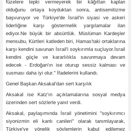
füzelere tepki vermeyerek bir kâğıttan kaplan
olduğunu ortaya koyduktan sonra, antisemitizme
başvuruyor ve Türkiye'de İsrail'in siyasi ve askeri
liderliğine karşı göstermelik yargılamalar ilan
ediyor.Ne büyük bir absürtlük. Müslüman Kardeşler
mensubu, Kürtleri katleden biri, Hamas'taki ortaklarına
karşı kendini savunan İsrail'i soykırımla suçluyor.İsrail
kendini güçle ve kararlılıkla savunmaya devam
edecek - Erdoğan'ın ise oturup sessiz kalması ve
susması daha iyi olur." İfadelerini kullandı.
Genel Başkan Aksakal'dan sert karşılık
Aksakal ise Katz'ın açıklamalarına sosyal medya
üzerinden sert sözlerle yanıt verdi.
Aksakal, paylaşımında İsrail yönetimini "soykırımcı
siyonizmin eli kanlı canileri" olarak tanımlayarak,
Türkiye'ye yönelik söylemlerin kabul edilemez