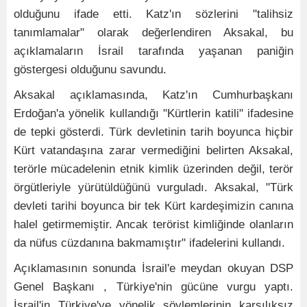
olduğunu ifade etti. Katz'ın sözlerini "talihsiz
tanımlamalar" olarak değerlendiren Aksakal, bu
açıklamaların İsrail tarafında yaşanan paniğin
göstergesi olduğunu savundu.
Aksakal açıklamasında, Katz'ın Cumhurbaşkanı
Erdoğan'a yönelik kullandığı "Kürtlerin katili" ifadesine
de tepki gösterdi. Türk devletinin tarih boyunca hiçbir
Kürt vatandaşına zarar vermediğini belirten Aksakal,
terörle mücadelenin etnik kimlik üzerinden değil, terör
örgütleriyle yürütüldüğünü vurguladı. Aksakal, "Türk
devleti tarihi boyunca bir tek Kürt kardeşimizin canına
halel getirmemiştir. Ancak terörist kimliğinde olanların
da nüfus cüzdanına bakmamıştır" ifadelerini kullandı.
Açıklamasının sonunda İsrail'e meydan okuyan DSP
Genel Başkanı , Türkiye'nin gücüne vurgu yaptı.
İsrail'in Türkiye'ye yönelik söylemlerinin karşılıksız