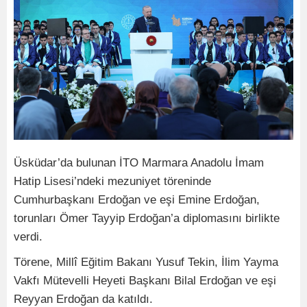
Üsküdar’da bulunan İTO Marmara Anadolu İmam
Hatip Lisesi’ndeki mezuniyet töreninde
Cumhurbaşkanı Erdoğan ve eşi Emine Erdoğan,
torunları Ömer Tayyip Erdoğan’a diplomasını birlikte
verdi.
Törene, Millî Eğitim Bakanı Yusuf Tekin, İlim Yayma
Vakfı Mütevelli Heyeti Başkanı Bilal Erdoğan ve eşi
Reyyan Erdoğan da katıldı.