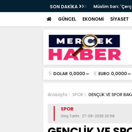
ye’ teklifi: Düzenleme neler getiriyor?
SON DAKİKA
Müslim Sarı: 'Çerç
GÜNCEL
EKONOMİ
SİYASET
DOLAR
0,0000
EURO
0,0000
Anasayfa
SPOR
GENÇLİK VE SPOR BAK
SPOR
Giriş Tarihi : 27-06-2026 20:58
GENÇLİK VE SP