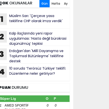
ÇOK
OKUNANLAR
Gün
Hafta
Ay
Müslim Sarı: 'Çerçeve yasa
1
teklifine CHP olarak imza verdik'
Kalp ilaçlarında yeni rapor
2
uygulaması: ‘Hasta değil bürokrasi
düşünülmüş’ tepkisi
Erdoğan'dan 'Millî Dayanışma ve
3
Toplumsal Bütünleşme' teklifine
destek
10 soruda ‘Terörsüz Türkiye’ teklifi:
4
Düzenleme neler getiriyor?
PUAN
DURUMU
Süper Lig
O
P
1
AMED SPORTİF
0
0