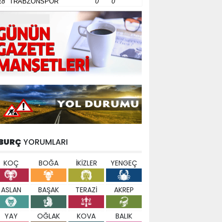
18
TRABZONSPOR
0
0
BURÇ
YORUMLARI
KOÇ
BOĞA
İKİZLER
YENGEÇ
ASLAN
BAŞAK
TERAZİ
AKREP
YAY
OĞLAK
KOVA
BALIK