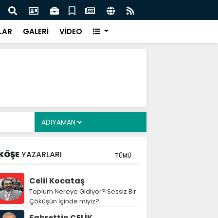
 'Millî Dayanışma ve Toplumsal Bütünleşme' teklifine
Kanun
ceza
LAR
GALERİ
VİDEO
KÖŞE
YAZARLARI
TÜMÜ
Celil Kocataş
Toplum Nereye Gidiyor? Sessiz Bir
Çöküşün İçinde miyiz?
Fahrettin ÇELİK