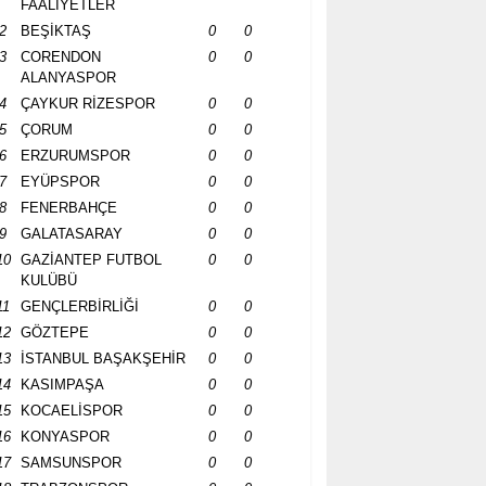
FAALİYETLER
2
BEŞİKTAŞ
0
0
3
CORENDON
0
0
ALANYASPOR
4
ÇAYKUR RİZESPOR
0
0
5
ÇORUM
0
0
6
ERZURUMSPOR
0
0
7
EYÜPSPOR
0
0
8
FENERBAHÇE
0
0
9
GALATASARAY
0
0
10
GAZİANTEP FUTBOL
0
0
KULÜBÜ
11
GENÇLERBİRLİĞİ
0
0
12
GÖZTEPE
0
0
13
İSTANBUL BAŞAKŞEHİR
0
0
14
KASIMPAŞA
0
0
15
KOCAELİSPOR
0
0
16
KONYASPOR
0
0
17
SAMSUNSPOR
0
0