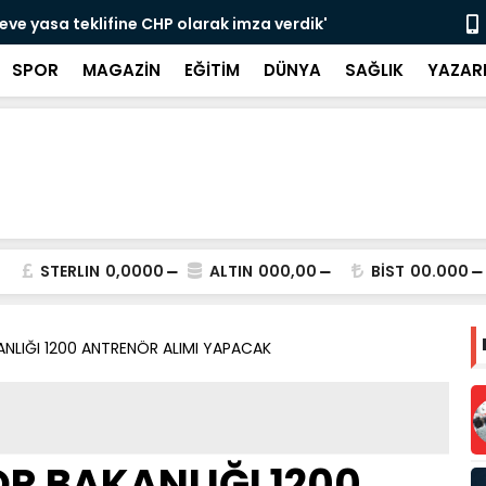
eve yasa teklifine CHP olarak imza verdik'
Erdoğan'dan
destek
SPOR
MAGAZİN
EĞİTİM
DÜNYA
SAĞLIK
YAZAR
STERLIN
0,0000
ALTIN
000,00
BİST
00.000
ANLIĞI 1200 ANTRENÖR ALIMI YAPACAK
OR BAKANLIĞI 1200