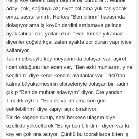
Karşı köy desen, başlı başına bir curcuna… Muhtar
adayı çok, sağduyu az; niyet bol ama yük taşıyacak
omuz sayısı sınırlı. Herkes “Ben bilirim” havasında
dolaşıyor ama iş köyün derdini sırtlamaya gelince
ayakkabılar dar, yollar uzun. “Beni kimse yıkamaz”
diyenler çoğaldıkça, zaten ayakta zor duran yapı iyice
sallanıyor.
Takım elbiseyle köy meydanında dolaşan var, aşiret
lideri olduğunu ilan eden var, “Ben eski muhtarım, yine
seçilirim” diye kendi kendini avutanlar var. 1940’tan
kalma büyükannesinin elbiseleriyle dolaşan bir kadın
çıkıp “Ben de muhtar adayıyım” diyor. Öte yandan
Tıncıklı Ayten, “Ben de varım ama son gün
çekilebilirim” diye kapıyı açık bırakıyor.
Bir de köşede durup, sesi herkese ulaşsın diye
özellikle yükselterek “Bu işi ben bitirdim” diyen var ki,
köy en çok ona acıyor. Çünkü bu topraklarda biten iş