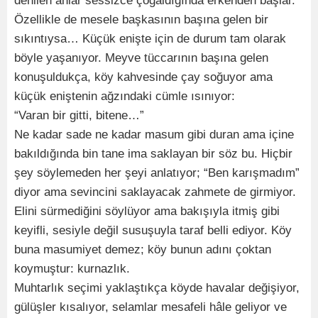
denilen anlar sessizce çoğaldığında erkenden başlar.
Özellikle de mesele başkasının başına gelen bir
sıkıntıysa… Küçük enişte için de durum tam olarak
böyle yaşanıyor. Meyve tüccarının başına gelen
konuşuldukça, köy kahvesinde çay soğuyor ama
küçük eniştenin ağzındaki cümle ısınıyor:
“Varan bir gitti, bitene…”
Ne kadar sade ne kadar masum gibi duran ama içine
bakıldığında bin tane ima saklayan bir söz bu. Hiçbir
şey söylemeden her şeyi anlatıyor; “Ben karışmadım”
diyor ama sevincini saklayacak zahmete de girmiyor.
Elini sürmediğini söylüyor ama bakışıyla itmiş gibi
keyifli, sesiyle değil susuşuyla taraf belli ediyor. Köy
buna masumiyet demez; köy bunun adını çoktan
koymuştur: kurnazlık.
Muhtarlık seçimi yaklaştıkça köyde havalar değişiyor,
gülüşler kısalıyor, selamlar mesafeli hâle geliyor ve