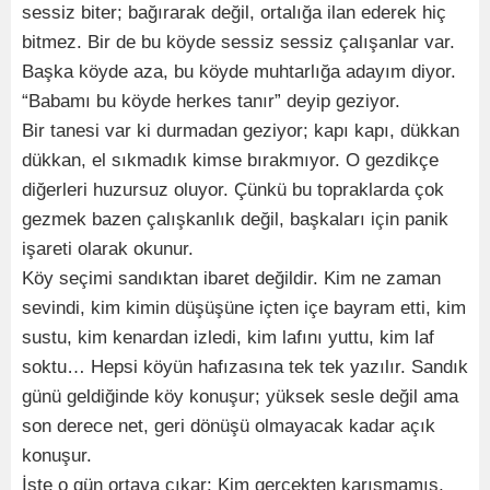
sessiz biter; bağırarak değil, ortalığa ilan ederek hiç
bitmez. Bir de bu köyde sessiz sessiz çalışanlar var.
Başka köyde aza, bu köyde muhtarlığa adayım diyor.
“Babamı bu köyde herkes tanır” deyip geziyor.
Bir tanesi var ki durmadan geziyor; kapı kapı, dükkan
dükkan, el sıkmadık kimse bırakmıyor. O gezdikçe
diğerleri huzursuz oluyor. Çünkü bu topraklarda çok
gezmek bazen çalışkanlık değil, başkaları için panik
işareti olarak okunur.
Köy seçimi sandıktan ibaret değildir. Kim ne zaman
sevindi, kim kimin düşüşüne içten içe bayram etti, kim
sustu, kim kenardan izledi, kim lafını yuttu, kim laf
soktu… Hepsi köyün hafızasına tek tek yazılır. Sandık
günü geldiğinde köy konuşur; yüksek sesle değil ama
son derece net, geri dönüşü olmayacak kadar açık
konuşur.
İşte o gün ortaya çıkar: Kim gerçekten karışmamış,