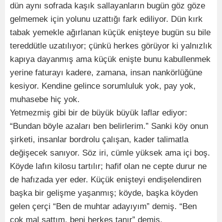
dün aynı sofrada kaşık sallayanların bugün göz göze
gelmemek için yolunu uzattığı fark ediliyor. Dün kırk
tabak yemekle ağırlanan küçük enişteye bugün su bile
tereddütle uzatılıyor; çünkü herkes görüyor ki yalnızlık
kapıya dayanmış ama küçük enişte bunu kabullenmek
yerine faturayı kadere, zamana, insan nankörlüğüne
kesiyor. Kendine gelince sorumluluk yok, pay yok,
muhasebe hiç yok.
Yetmezmiş gibi bir de büyük büyük laflar ediyor:
“Bundan böyle azaları ben belirlerim.” Sanki köy onun
şirketi, insanlar bordrolu çalışan, kader talimatla
değişecek sanıyor. Söz iri, cümle yüksek ama içi boş.
Köyde lafın kilosu tartılır; hafif olan ne cepte durur ne
de hafızada yer eder. Küçük enişteyi endişelendiren
başka bir gelişme yaşanmış; köyde, başka köyden
gelen çerçi “Ben de muhtar adayıyım” demiş. “Ben
çok mal sattım, beni herkes tanır” demiş.