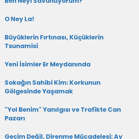
Ben Neyi Savunuyorum?
O Ney La!
Büyüklerin Fırtınası, Küçüklerin
Tsunamisi
Yeni İsimler Er Meydanında
Sokağın Sahibi Kim: Korkunun
Gölgesinde Yaşamak
"Yol Benim" Yanılgısı ve Trafikte Can
Pazarı
Geçim Değil, Direnme Mücadelesi: Ay