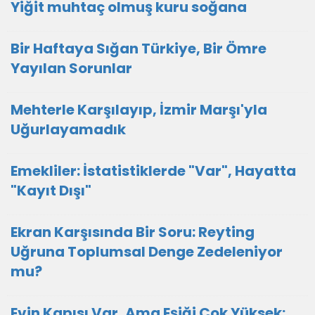
Yiğit muhtaç olmuş kuru soğana
Bir Haftaya Sığan Türkiye, Bir Ömre
Yayılan Sorunlar
Mehterle Karşılayıp, İzmir Marşı'yla
Uğurlayamadık
Emekliler: İstatistiklerde "Var", Hayatta
"Kayıt Dışı"
Ekran Karşısında Bir Soru: Reyting
Uğruna Toplumsal Denge Zedeleniyor
mu?
Evin Kapısı Var, Ama Eşiği Çok Yüksek: