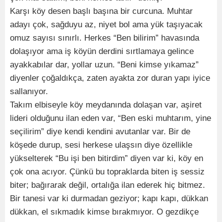
Karşı köy desen başlı başına bir curcuna. Muhtar
adayı çok, sağduyu az, niyet bol ama yük taşıyacak
omuz sayısı sınırlı. Herkes “Ben bilirim” havasında
dolaşıyor ama iş köyün derdini sırtlamaya gelince
ayakkabılar dar, yollar uzun. “Beni kimse yıkamaz”
diyenler çoğaldıkça, zaten ayakta zor duran yapı iyice
sallanıyor.
Takım elbiseyle köy meydanında dolaşan var, aşiret
lideri olduğunu ilan eden var, “Ben eski muhtarım, yine
seçilirim” diye kendi kendini avutanlar var. Bir de
köşede durup, sesi herkese ulaşsın diye özellikle
yükselterek “Bu işi ben bitirdim” diyen var ki, köy en
çok ona acıyor. Çünkü bu topraklarda biten iş sessiz
biter; bağırarak değil, ortalığa ilan ederek hiç bitmez.
Bir tanesi var ki durmadan geziyor; kapı kapı, dükkan
dükkan, el sıkmadık kimse bırakmıyor. O gezdikçe