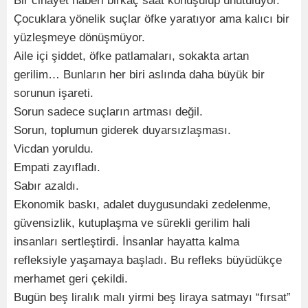
Bir cinayet haberi birkaç saat konuşulup unutuluyor.
Çocuklara yönelik suçlar öfke yaratıyor ama kalıcı bir
yüzleşmeye dönüşmüyor.
Aile içi şiddet, öfke patlamaları, sokakta artan
gerilim… Bunların her biri aslında daha büyük bir
sorunun işareti.
Sorun sadece suçların artması değil.
Sorun, toplumun giderek duyarsızlaşması.
Vicdan yoruldu.
Empati zayıfladı.
Sabır azaldı.
Ekonomik baskı, adalet duygusundaki zedelenme,
güvensizlik, kutuplaşma ve sürekli gerilim hali
insanları sertleştirdi. İnsanlar hayatta kalma
refleksiyle yaşamaya başladı. Bu refleks büyüdükçe
merhamet geri çekildi.
Bugün beş liralık malı yirmi beş liraya satmayı “fırsat”