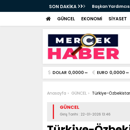
t Tırpan görevinden ayrıldı - Videolu
SON DAKİKA
Cevdet Yılmaz: Nite
GÜNCEL
EKONOMİ
SİYASET
DOLAR
0,0000
EURO
0,0000
Anasayfa
GÜNCEL
Türkiye-Özbekistan 
GÜNCEL
Giriş Tarihi : 22-01-2026 13:46
Türkiye-Özbekis