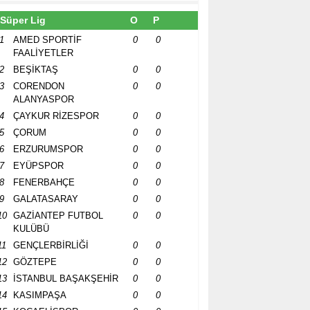
Süper Lig
O
P
1
AMED SPORTİF
0
0
FAALİYETLER
2
BEŞİKTAŞ
0
0
3
CORENDON
0
0
ALANYASPOR
4
ÇAYKUR RİZESPOR
0
0
5
ÇORUM
0
0
6
ERZURUMSPOR
0
0
7
EYÜPSPOR
0
0
8
FENERBAHÇE
0
0
9
GALATASARAY
0
0
10
GAZİANTEP FUTBOL
0
0
KULÜBÜ
11
GENÇLERBİRLİĞİ
0
0
12
GÖZTEPE
0
0
13
İSTANBUL BAŞAKŞEHİR
0
0
14
KASIMPAŞA
0
0