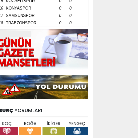
15
KOCAELİSPOR
0
0
16
KONYASPOR
0
0
17
SAMSUNSPOR
0
0
18
TRABZONSPOR
0
0
BURÇ
YORUMLARI
KOÇ
BOĞA
İKİZLER
YENGEÇ