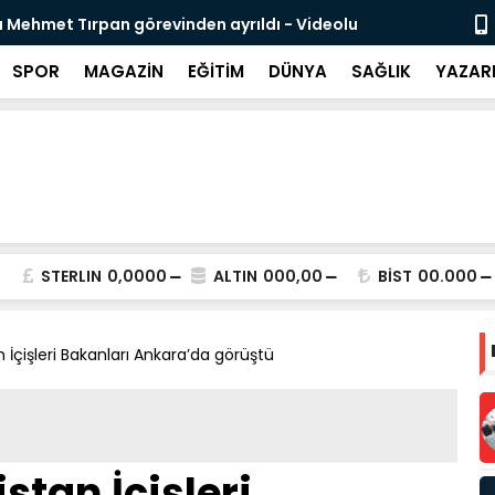
likli İnsan Kaynağı İçin Milli Yetkinlik Hamlesi
TBMM’de Ço
Tamamlan
SPOR
MAGAZİN
EĞİTİM
DÜNYA
SAĞLIK
YAZAR
STERLIN
0,0000
ALTIN
000,00
BİST
00.000
İçişleri Bakanları Ankara’da görüştü
tan İçişleri