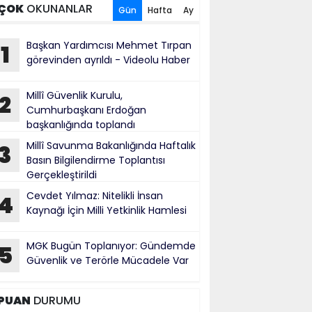
ÇOK
OKUNANLAR
Gün
Hafta
Ay
Başkan Yardımcısı Mehmet Tırpan
1
görevinden ayrıldı - Videolu Haber
Millî Güvenlik Kurulu,
2
Cumhurbaşkanı Erdoğan
başkanlığında toplandı
Millî Savunma Bakanlığında Haftalık
3
Basın Bilgilendirme Toplantısı
Gerçekleştirildi
Cevdet Yılmaz: Nitelikli İnsan
4
Kaynağı İçin Milli Yetkinlik Hamlesi
MGK Bugün Toplanıyor: Gündemde
5
Güvenlik ve Terörle Mücadele Var
PUAN
DURUMU