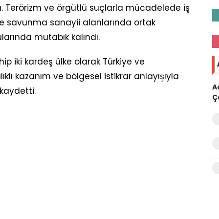
ındı. Terörizm ve örgütlü suçlarla mücadelede iş
rî ve savunma sanayii alanlarında ortak
larında mutabık kalındı.
ip iki kardeş ülke olarak Türkiye ve
ılıklı kazanım ve bölgesel istikrar anlayışıyla
A
kaydetti.
Ç