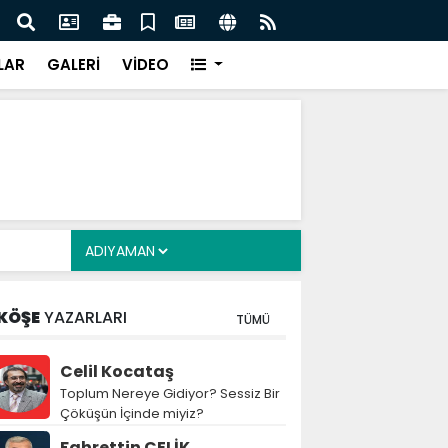
cuklara Yönelik Düzenleme Teklifi Görüşmeleri
MGK 
dı
Var
LAR
GALERİ
VİDEO
KÖŞE
YAZARLARI
TÜMÜ
Celil Kocataş
Toplum Nereye Gidiyor? Sessiz Bir
Çöküşün İçinde miyiz?
Fahrettin ÇELİK