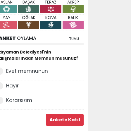
ASLAN
BAŞAK
TERAZİ
AKREP
YAY
OĞLAK
KOVA
BALIK
ANKET
OYLAMA
TÜMÜ
dıyaman Belediyesi'nin
alışmalarından Memnun musunuz?
Evet memnunun
Hayır
Kararsızım