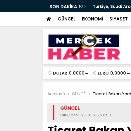
İHRİOĞLU İÇİN
Türkiye, Suudi Arabistan ve Pakistan arasın
SON DAKİKA
Anlaşması imzalandı
GÜNCEL
EKONOMİ
SİYASET
DOLAR
0,0000
EURO
0,0000
Anasayfa
GÜNCEL
Ticaret Bakan Yard
GÜNCEL
Giriş Tarihi : 28-01-2026 11:50
Ticaret Bakan 