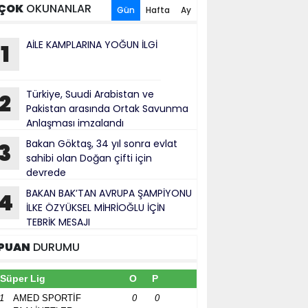
ÇOK
OKUNANLAR
Gün
Hafta
Ay
AİLE KAMPLARINA YOĞUN İLGİ
1
Türkiye, Suudi Arabistan ve
2
Pakistan arasında Ortak Savunma
Anlaşması imzalandı
Bakan Göktaş, 34 yıl sonra evlat
3
sahibi olan Doğan çifti için
devrede
BAKAN BAK’TAN AVRUPA ŞAMPİYONU
4
İLKE ÖZYÜKSEL MİHRİOĞLU İÇİN
TEBRİK MESAJI
PUAN
DURUMU
Süper Lig
O
P
1
AMED SPORTİF
0
0