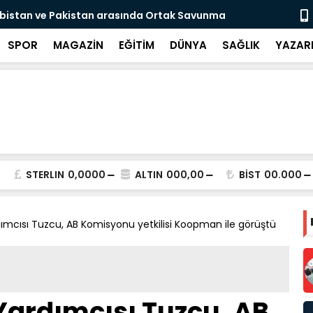
da Ortak Savunma
Bakan Göktaş, 34 yıl sonra evlat sahibi 
devrede
SPOR
MAGAZİN
EĞİTİM
DÜNYA
SAĞLIK
YAZAR
STERLIN
0,0000
ALTIN
000,00
BİST
00.000
ımcısı Tuzcu, AB Komisyonu yetkilisi Koopman ile görüştü
Yardımcısı Tuzcu, AB