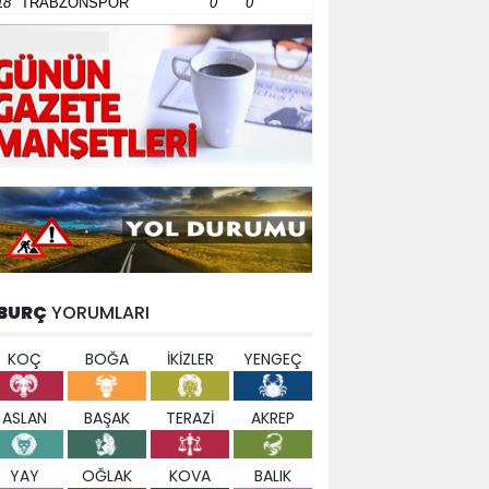
18
TRABZONSPOR
0
0
BURÇ
YORUMLARI
KOÇ
BOĞA
İKİZLER
YENGEÇ
ASLAN
BAŞAK
TERAZİ
AKREP
YAY
OĞLAK
KOVA
BALIK