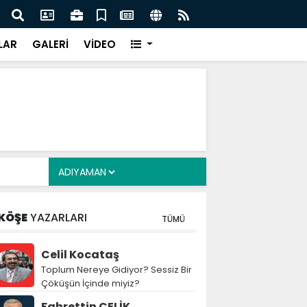
olan Doğan çifti için
DEAŞ'a 30 ilde eş zamanlı operas
Videolu Haber
LAR
GALERİ
VİDEO
KÖŞE
YAZARLARI
TÜMÜ
Celil Kocataş
Toplum Nereye Gidiyor? Sessiz Bir
Çöküşün İçinde miyiz?
Fahrettin ÇELİK