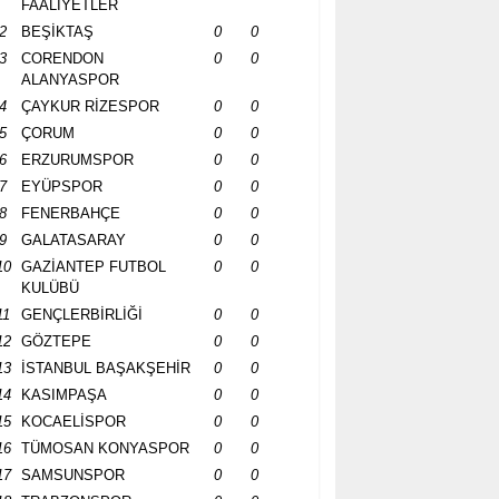
FAALİYETLER
2
BEŞİKTAŞ
0
0
3
CORENDON
0
0
ALANYASPOR
4
ÇAYKUR RİZESPOR
0
0
5
ÇORUM
0
0
6
ERZURUMSPOR
0
0
7
EYÜPSPOR
0
0
8
FENERBAHÇE
0
0
9
GALATASARAY
0
0
10
GAZİANTEP FUTBOL
0
0
KULÜBÜ
11
GENÇLERBİRLİĞİ
0
0
12
GÖZTEPE
0
0
13
İSTANBUL BAŞAKŞEHİR
0
0
14
KASIMPAŞA
0
0
15
KOCAELİSPOR
0
0
16
TÜMOSAN KONYASPOR
0
0
17
SAMSUNSPOR
0
0