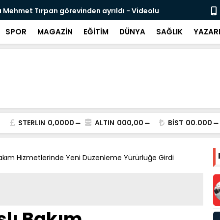
 Mehmet Tırpan görevinden ayrıldı - Videolu
Cevdet Yılma
SPOR
MAGAZİN
EĞİTİM
DÜNYA
SAĞLIK
YAZAR
STERLIN
0,0000
ALTIN
000,00
BİST
00.000
Bakım Hizmetlerinde Yeni Düzenleme Yürürlüğe Girdi
şlı Bakım