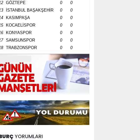
12
GÖZTEPE
0
0
13
İSTANBUL BAŞAKŞEHİR
0
0
14
KASIMPAŞA
0
0
15
KOCAELİSPOR
0
0
16
KONYASPOR
0
0
17
SAMSUNSPOR
0
0
18
TRABZONSPOR
0
0
BURÇ
YORUMLARI