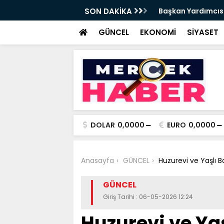
da Haftalık Basın Bilgilendirme Toplantısı
SON DAKİKA
Başkan Yardımcısı
Haber
GÜNCEL
EKONOMİ
SİYASET
DOLAR
0,0000
EURO
0,0000
Anasayfa
GÜNCEL
Huzurevi ve Yaşlı 
GÜNCEL
Giriş Tarihi : 06-05-2026 12:24
Huzurevi ve Ya