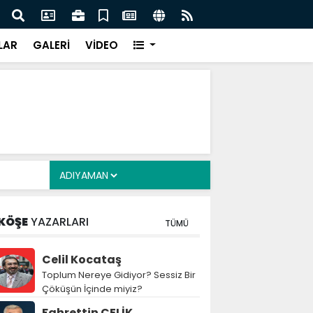
z: Nitelikli İnsan Kaynağı İçin Milli Yetkinlik Hamlesi
TBMM
Tam
LAR
GALERİ
VİDEO
KÖŞE
YAZARLARI
TÜMÜ
Celil Kocataş
Toplum Nereye Gidiyor? Sessiz Bir
Çöküşün İçinde miyiz?
Fahrettin ÇELİK