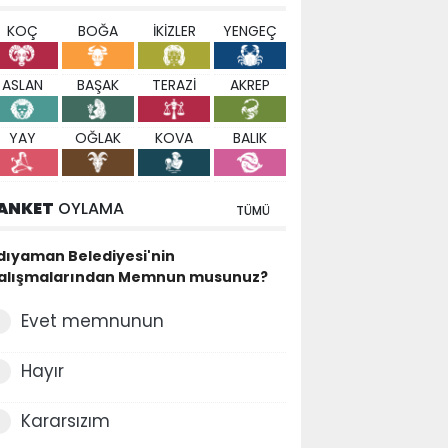
KOÇ
BOĞA
İKİZLER
YENGEÇ
ASLAN
BAŞAK
TERAZİ
AKREP
YAY
OĞLAK
KOVA
BALIK
ANKET
OYLAMA
TÜMÜ
dıyaman Belediyesi'nin
alışmalarından Memnun musunuz?
Evet memnunun
Hayır
Kararsızım