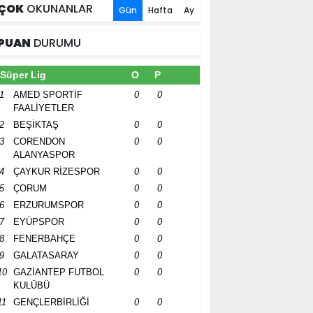
ÇOK
OKUNANLAR
Gün
Hafta
Ay
PUAN
DURUMU
Süper Lig
O
P
1
AMED SPORTİF
0
0
FAALİYETLER
2
BEŞİKTAŞ
0
0
3
CORENDON
0
0
ALANYASPOR
4
ÇAYKUR RİZESPOR
0
0
5
ÇORUM
0
0
6
ERZURUMSPOR
0
0
7
EYÜPSPOR
0
0
8
FENERBAHÇE
0
0
9
GALATASARAY
0
0
10
GAZİANTEP FUTBOL
0
0
KULÜBÜ
11
GENÇLERBİRLİĞİ
0
0