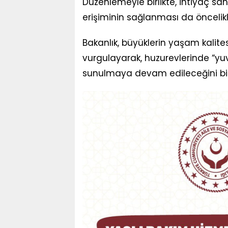
Düzenlemeyle birlikte, ihtiyaç sahi
erişiminin sağlanması da öncelikl
Bakanlık, büyüklerin yaşam kalite
vurgulayarak, huzurevlerinde “yu
sunulmaya devam edileceğini bild