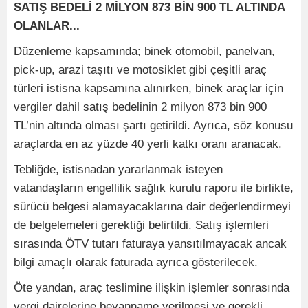
SATIŞ BEDELİ 2 MİLYON 873 BİN 900 TL ALTINDA
OLANLAR...
Düzenleme kapsamında; binek otomobil, panelvan,
pick-up, arazi taşıtı ve motosiklet gibi çeşitli araç
türleri istisna kapsamına alınırken, binek araçlar için
vergiler dahil satış bedelinin 2 milyon 873 bin 900
TL’nin altında olması şartı getirildi. Ayrıca, söz konusu
araçlarda en az yüzde 40 yerli katkı oranı aranacak.
Tebliğde, istisnadan yararlanmak isteyen
vatandaşların engellilik sağlık kurulu raporu ile birlikte,
sürücü belgesi alamayacaklarına dair değerlendirmeyi
de belgelemeleri gerektiği belirtildi. Satış işlemleri
sırasında ÖTV tutarı faturaya yansıtılmayacak ancak
bilgi amaçlı olarak faturada ayrıca gösterilecek.
Öte yandan, araç teslimine ilişkin işlemler sonrasında
vergi dairelerine beyanname verilmesi ve gerekli