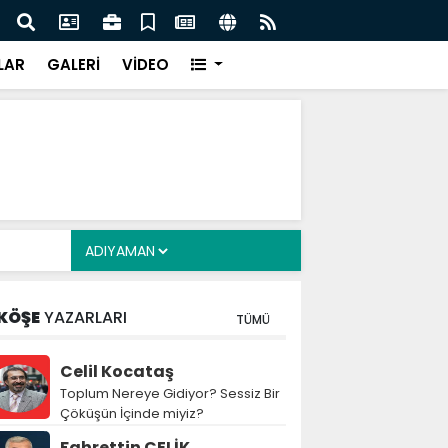
z: Nitelikli İnsan Kaynağı İçin Milli Yetkinlik Hamlesi
TBMM
Tam
LAR
GALERİ
VİDEO
KÖŞE
YAZARLARI
TÜMÜ
Celil Kocataş
Toplum Nereye Gidiyor? Sessiz Bir
Çöküşün İçinde miyiz?
Fahrettin ÇELİK