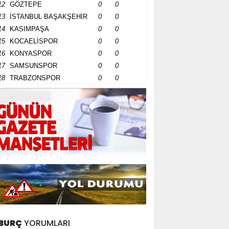
12
GÖZTEPE
0
0
13
İSTANBUL BAŞAKŞEHİR
0
0
14
KASIMPAŞA
0
0
15
KOCAELİSPOR
0
0
16
KONYASPOR
0
0
17
SAMSUNSPOR
0
0
18
TRABZONSPOR
0
0
BURÇ
YORUMLARI