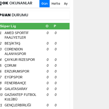
ÇOK
OKUNANLAR
Gün
Hafta
Ay
PUAN
DURUMU
Süper Lig
O
P
1
AMED SPORTİF
0
0
FAALİYETLER
2
BEŞİKTAŞ
0
0
3
CORENDON
0
0
ALANYASPOR
4
ÇAYKUR RİZESPOR
0
0
5
ÇORUM
0
0
6
ERZURUMSPOR
0
0
7
EYÜPSPOR
0
0
8
FENERBAHÇE
0
0
9
GALATASARAY
0
0
10
GAZİANTEP FUTBOL
0
0
KULÜBÜ
11
GENÇLERBİRLİĞİ
0
0