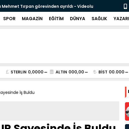
 Mehmet Tırpan görevinden ayrıldı - Videolu
Cevdet Yılma
SPOR
MAGAZİN
EĞİTİM
DÜNYA
SAĞLIK
YAZAR
STERLIN
0,0000
ALTIN
000,00
BİST
00.000
 Sayesinde İş Buldu
KUR Sayesinde İş Buldu