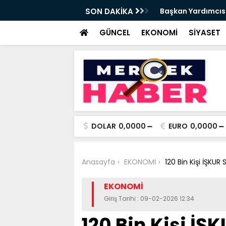
da Haftalık Basın Bilgilendirme Toplantısı
SON DAKİKA
Başkan Yardımcısı
Haber
GÜNCEL
EKONOMİ
SİYASET
DOLAR
0,0000
EURO
0,0000
Anasayfa
EKONOMİ
120 Bin Kişi İŞKUR
EKONOMİ
Giriş Tarihi : 09-02-2026 12:34
120 Bin Kişi İŞ