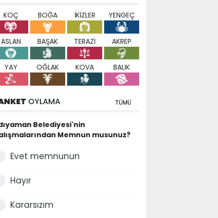
KOÇ
BOĞA
İKİZLER
YENGEÇ
ASLAN
BAŞAK
TERAZİ
AKREP
YAY
OĞLAK
KOVA
BALIK
ANKET
OYLAMA
TÜMÜ
dıyaman Belediyesi'nin
alışmalarından Memnun musunuz?
Evet memnunun
Hayır
Kararsızım