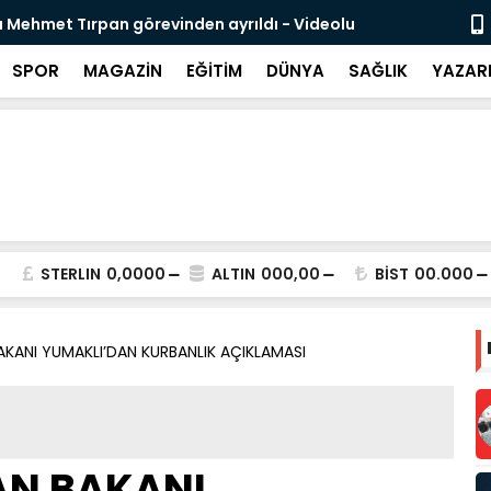
elikli İnsan Kaynağı İçin Milli Yetkinlik Hamlesi
TBMM’de Ço
Tamamlan
SPOR
MAGAZİN
EĞİTİM
DÜNYA
SAĞLIK
YAZAR
STERLIN
0,0000
ALTIN
000,00
BİST
00.000
KANI YUMAKLI’DAN KURBANLIK AÇIKLAMASI
AN BAKANI