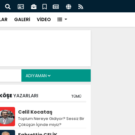
cuklara Yönelik Düzenleme Teklifi Görüşmeleri
MGK 
dı
Var
LAR
GALERİ
VİDEO
KÖŞE
YAZARLARI
TÜMÜ
Celil Kocataş
Toplum Nereye Gidiyor? Sessiz Bir
Çöküşün İçinde miyiz?
Fahrettin ÇELİK