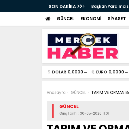
t Tırpan görevinden ayrıldı - Videolu
SON DAKİKA
Cevdet Yılmaz: Nit
GÜNCEL
EKONOMİ
SİYASET
DOLAR
0,0000
EURO
0,0000
Anasayfa
GÜNCEL
TARIM VE ORMAN BA
GÜNCEL
Giriş Tarihi : 30-05-2026 11:01
TARIM VE ORM