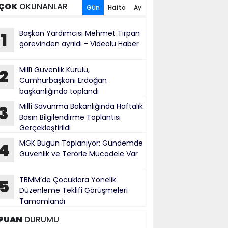
ÇOK
OKUNANLAR
Gün
Hafta
Ay
Başkan Yardımcısı Mehmet Tırpan
1
görevinden ayrıldı - Videolu Haber
Millî Güvenlik Kurulu,
2
Cumhurbaşkanı Erdoğan
başkanlığında toplandı
Millî Savunma Bakanlığında Haftalık
3
Basın Bilgilendirme Toplantısı
Gerçekleştirildi
MGK Bugün Toplanıyor: Gündemde
4
Güvenlik ve Terörle Mücadele Var
TBMM’de Çocuklara Yönelik
5
Düzenleme Teklifi Görüşmeleri
Tamamlandı
PUAN
DURUMU