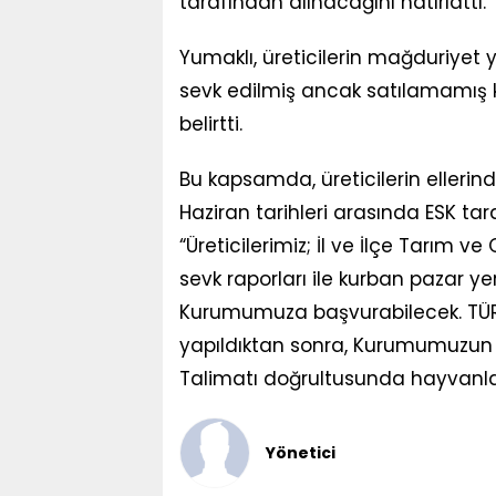
tarafından alınacağını hatırlattı.
Yumaklı, üreticilerin mağduriye
sevk edilmiş ancak satılamamış ku
belirtti.
Bu kapsamda, üreticilerin ellerin
Haziran tarihleri arasında ESK tar
“Üreticilerimiz; İl ve İlçe Tarım v
sevk raporları ile kurban pazar yeri
Kurumumuza başvurabilecek. TÜRKV
yapıldıktan sonra, Kurumumuzun H
Talimatı doğrultusunda hayvanlar 
Yönetici