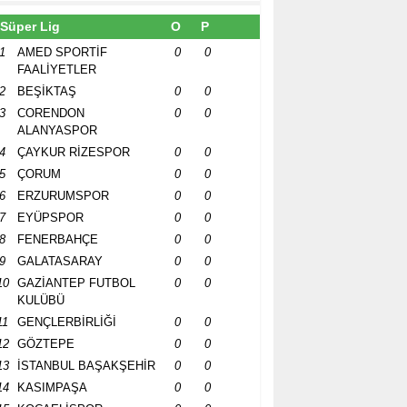
Süper Lig
O
P
1
AMED SPORTİF
0
0
FAALİYETLER
2
BEŞİKTAŞ
0
0
3
CORENDON
0
0
ALANYASPOR
4
ÇAYKUR RİZESPOR
0
0
5
ÇORUM
0
0
6
ERZURUMSPOR
0
0
7
EYÜPSPOR
0
0
8
FENERBAHÇE
0
0
9
GALATASARAY
0
0
10
GAZİANTEP FUTBOL
0
0
KULÜBÜ
11
GENÇLERBİRLİĞİ
0
0
12
GÖZTEPE
0
0
13
İSTANBUL BAŞAKŞEHİR
0
0
14
KASIMPAŞA
0
0