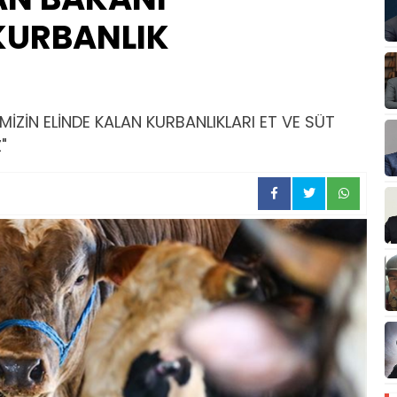
KURBANLIK
İMİZİN ELİNDE KALAN KURBANLIKLARI ET VE SÜT
"