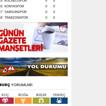
15
KOCAELİSPOR
0
0
16
KONYASPOR
0
0
17
SAMSUNSPOR
0
0
18
TRABZONSPOR
0
0
BURÇ
YORUMLARI
KOÇ
BOĞA
İKİZLER
YENGEÇ