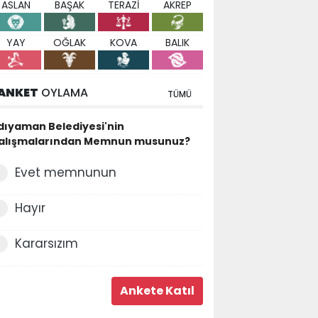
ASLAN
BAŞAK
TERAZİ
AKREP
YAY
OĞLAK
KOVA
BALIK
ANKET
OYLAMA
TÜMÜ
dıyaman Belediyesi'nin
alışmalarından Memnun musunuz?
Evet memnunun
Hayır
Kararsızım