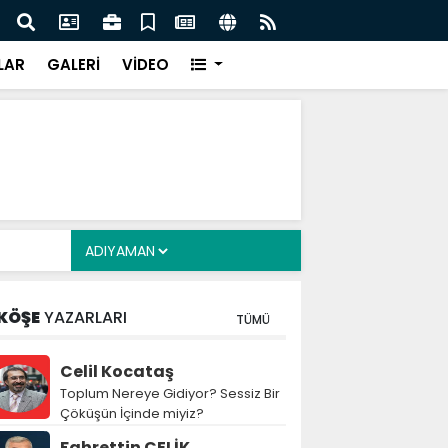
z: Nitelikli İnsan Kaynağı İçin Milli Yetkinlik Hamlesi
TBMM
Tam
LAR
GALERİ
VİDEO
KÖŞE
YAZARLARI
TÜMÜ
Celil Kocataş
Toplum Nereye Gidiyor? Sessiz Bir
Çöküşün İçinde miyiz?
Fahrettin ÇELİK