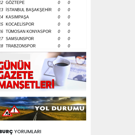
12
GÖZTEPE
0
0
13
İSTANBUL BAŞAKŞEHİR
0
0
14
KASIMPAŞA
0
0
15
KOCAELİSPOR
0
0
16
TÜMOSAN KONYASPOR
0
0
17
SAMSUNSPOR
0
0
18
TRABZONSPOR
0
0
BURÇ
YORUMLARI