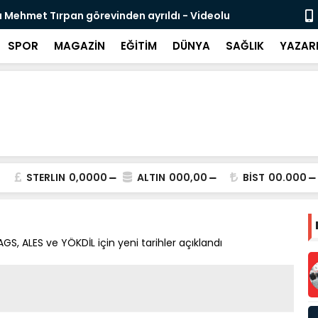
 Mehmet Tırpan görevinden ayrıldı - Videolu
Cevdet Yılma
SPOR
MAGAZİN
EĞİTİM
DÜNYA
SAĞLIK
YAZAR
STERLIN
0,0000
ALTIN
000,00
BİST
00.000
GS, ALES ve YÖKDİL için yeni tarihler açıklandı