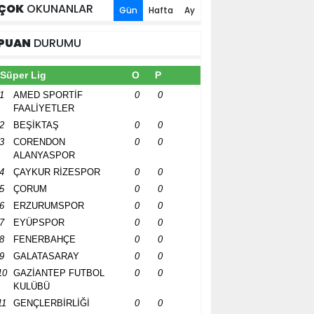
ÇOK
OKUNANLAR
Gün
Hafta
Ay
PUAN
DURUMU
Süper Lig
O
P
1
AMED SPORTİF
0
0
FAALİYETLER
2
BEŞİKTAŞ
0
0
3
CORENDON
0
0
ALANYASPOR
4
ÇAYKUR RİZESPOR
0
0
5
ÇORUM
0
0
6
ERZURUMSPOR
0
0
7
EYÜPSPOR
0
0
8
FENERBAHÇE
0
0
9
GALATASARAY
0
0
10
GAZİANTEP FUTBOL
0
0
KULÜBÜ
11
GENÇLERBİRLİĞİ
0
0