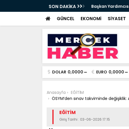
da Haftalık Basın Bilgilendirme Toplantısı
SON DAKİKA
Başkan Yardımcısı
Haber
GÜNCEL
EKONOMİ
SİYASET
DOLAR
0,0000
EURO
0,0000
Anasayfa
EĞİTİM
ÖSYM’den sınav takviminde değişiklik: A
EĞİTİM
Giriş Tarihi : 03-06-2026 17:15