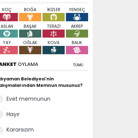
KOÇ
BOĞA
İKİZLER
YENGEÇ
ASLAN
BAŞAK
TERAZİ
AKREP
YAY
OĞLAK
KOVA
BALIK
ANKET
OYLAMA
TÜMÜ
dıyaman Belediyesi'nin
alışmalarından Memnun musunuz?
Evet memnunun
Hayır
Kararsızım