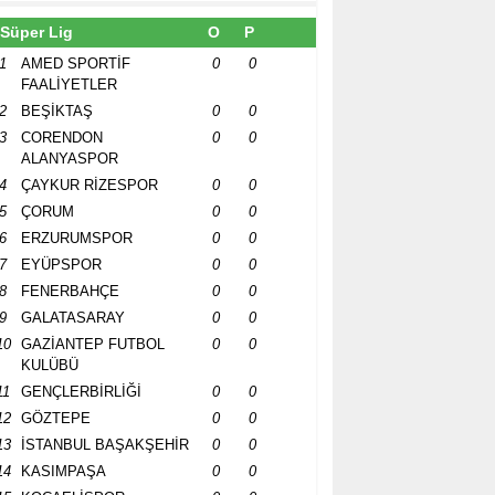
Süper Lig
O
P
1
AMED SPORTİF
0
0
FAALİYETLER
2
BEŞİKTAŞ
0
0
3
CORENDON
0
0
ALANYASPOR
4
ÇAYKUR RİZESPOR
0
0
5
ÇORUM
0
0
6
ERZURUMSPOR
0
0
7
EYÜPSPOR
0
0
8
FENERBAHÇE
0
0
9
GALATASARAY
0
0
10
GAZİANTEP FUTBOL
0
0
KULÜBÜ
11
GENÇLERBİRLİĞİ
0
0
12
GÖZTEPE
0
0
13
İSTANBUL BAŞAKŞEHİR
0
0
14
KASIMPAŞA
0
0