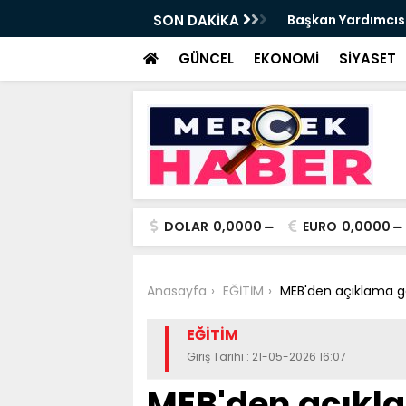
da Haftalık Basın Bilgilendirme Toplantısı
SON DAKİKA
Başkan Yardımcısı
Haber
GÜNCEL
EKONOMİ
SİYASET
DOLAR
0,0000
EURO
0,0000
Anasayfa
EĞİTİM
MEB'den açıklama geld
EĞİTİM
Giriş Tarihi : 21-05-2026 16:07
MEB'den açıkla