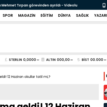
 Mehmet Tırpan görevinden ayrıldı - Videolu
Cevdet Yılma
SPOR
MAGAZİN
EĞİTİM
DÜNYA
SAĞLIK
YAZAR
STERLIN
0,0000
ALTIN
000,00
BİST
00.000
i! 12 Haziran okullar tatil mi,?
ma geldi! 12 Haziran