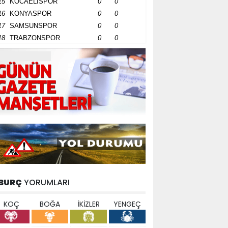
15
KOCAELİSPOR
0
0
16
KONYASPOR
0
0
17
SAMSUNSPOR
0
0
18
TRABZONSPOR
0
0
BURÇ
YORUMLARI
KOÇ
BOĞA
İKİZLER
YENGEÇ