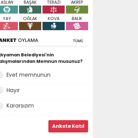
ASLAN
BAŞAK
TERAZİ
AKREP
YAY
OĞLAK
KOVA
BALIK
ANKET
OYLAMA
TÜMÜ
dıyaman Belediyesi'nin
alışmalarından Memnun musunuz?
Evet memnunun
Hayır
Kararsızım