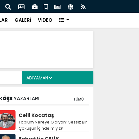
z: Nitelikli İnsan Kaynağı İçin Milli Yetkinlik Hamlesi
TBMM
Tam
LAR
GALERİ
VİDEO
KÖŞE
YAZARLARI
TÜMÜ
Celil Kocataş
Toplum Nereye Gidiyor? Sessiz Bir
Çöküşün İçinde miyiz?
Fahrettin ÇELİK