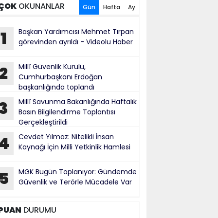
ÇOK
OKUNANLAR
Gün
Hafta
Ay
Başkan Yardımcısı Mehmet Tırpan
1
görevinden ayrıldı - Videolu Haber
Millî Güvenlik Kurulu,
2
Cumhurbaşkanı Erdoğan
başkanlığında toplandı
Millî Savunma Bakanlığında Haftalık
3
Basın Bilgilendirme Toplantısı
Gerçekleştirildi
Cevdet Yılmaz: Nitelikli İnsan
4
Kaynağı İçin Milli Yetkinlik Hamlesi
MGK Bugün Toplanıyor: Gündemde
5
Güvenlik ve Terörle Mücadele Var
PUAN
DURUMU