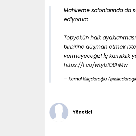
Mahkeme salonlarında da sö
ediyorum:
Topyekün halk ayaklanması çı
birbirine düşman etmek isteye
vermeyeceğiz! İç karışıklık 
https://t.co/wtyb1OBhMw
— Kemal Kılıçdaroğlu (@kilicdarog
Yönetici