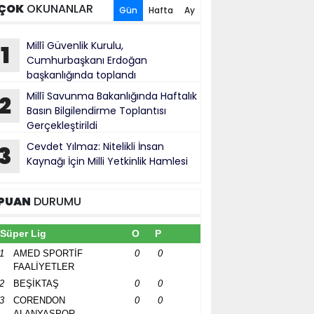
ÇOK
OKUNANLAR
Gün
Hafta
Ay
Millî Güvenlik Kurulu,
1
Cumhurbaşkanı Erdoğan
başkanlığında toplandı
Millî Savunma Bakanlığında Haftalık
2
Basın Bilgilendirme Toplantısı
Gerçekleştirildi
Cevdet Yılmaz: Nitelikli İnsan
3
Kaynağı İçin Milli Yetkinlik Hamlesi
PUAN
DURUMU
Süper Lig
O
P
1
AMED SPORTİF
0
0
FAALİYETLER
2
BEŞİKTAŞ
0
0
3
CORENDON
0
0
ALANYASPOR