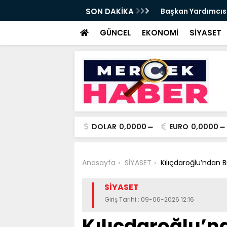
da Haftalık Basın Bilgilendirme Toplantısı
SON DAKİKA
Başkan Yardımcısı
Haber
GÜNCEL
EKONOMİ
SİYASET
DOLAR
0,0000
EURO
0,0000
Anasayfa
SİYASET
Kılıçdaroğlu’ndan B
SİYASET
Giriş Tarihi : 09-06-2026 12:16
Kılıçdaroğlu’nd