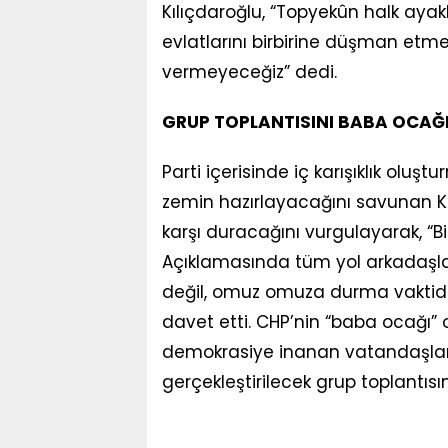
Kılıçdaroğlu, “Topyekûn halk ayak
evlatlarını birbirine düşman etmek 
vermeyeceğiz” dedi.
GRUP TOPLANTISINI BABA OCAĞ
Parti içerisinde iç karışıklık olu
zemin hazırlayacağını savunan Kem
karşı duracağını vurgulayarak, “Bi
Açıklamasında tüm yol arkadaşla
değil, omuz omuza durma vaktidir”
davet etti. CHP’nin “baba ocağı” ol
demokrasiye inanan vatandaşları
gerçekleştirilecek grup toplantısı