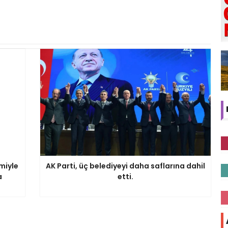
miyle
AK Parti, üç belediyeyi daha saflarına dahil
a
etti.