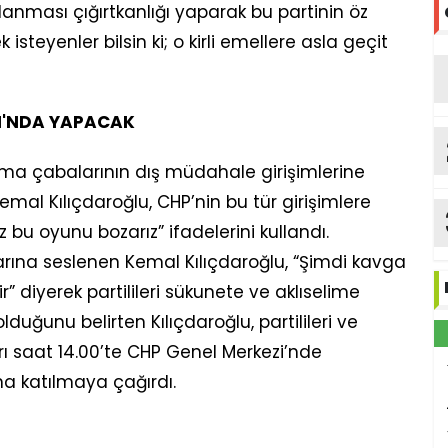
lanması çığırtkanlığı yaparak bu partinin öz
isteyenler bilsin ki; o kirli emellere asla geçit
I'NDA YAPACAK
şturma çabalarının dış müdahale girişimlerine
al Kılıçdaroğlu, CHP’nin bu tür girişimlere
z bu oyunu bozarız” ifadelerini kullandı.
rına seslenen Kemal Kılıçdaroğlu, “Şimdi kavga
 diyerek partilileri sükunete ve aklıselime
duğunu belirten Kılıçdaroğlu, partilileri ve
 saat 14.00’te CHP Genel Merkezi’nde
na katılmaya çağırdı.