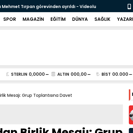
 Mehmet Tırpan görevinden ayrıldı - Videolu
Cevdet Yılma
SPOR
MAGAZİN
EĞİTİM
DÜNYA
SAĞLIK
YAZAR
STERLIN
0,0000
ALTIN
000,00
BİST
00.000
irlik Mesajı: Grup Toplantısına Davet
an Birlik Mesajı: Grup