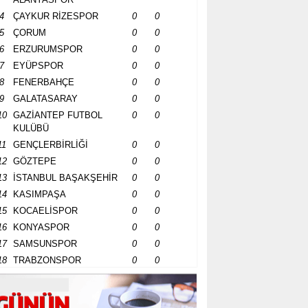
4
ÇAYKUR RİZESPOR
0
0
5
ÇORUM
0
0
6
ERZURUMSPOR
0
0
7
EYÜPSPOR
0
0
8
FENERBAHÇE
0
0
9
GALATASARAY
0
0
10
GAZİANTEP FUTBOL
0
0
KULÜBÜ
11
GENÇLERBİRLİĞİ
0
0
12
GÖZTEPE
0
0
13
İSTANBUL BAŞAKŞEHİR
0
0
14
KASIMPAŞA
0
0
15
KOCAELİSPOR
0
0
16
KONYASPOR
0
0
17
SAMSUNSPOR
0
0
18
TRABZONSPOR
0
0