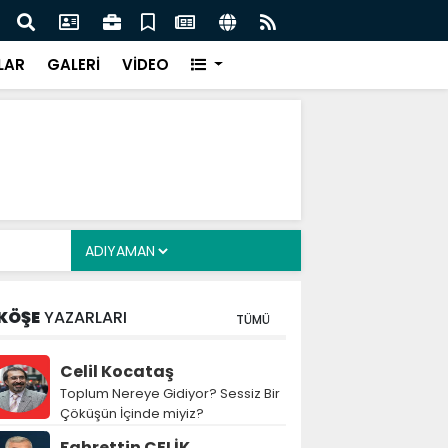
z: Nitelikli İnsan Kaynağı İçin Milli Yetkinlik Hamlesi
TBMM
Tam
LAR
GALERİ
VİDEO
KÖŞE
YAZARLARI
TÜMÜ
Celil Kocataş
Toplum Nereye Gidiyor? Sessiz Bir
Çöküşün İçinde miyiz?
Fahrettin ÇELİK