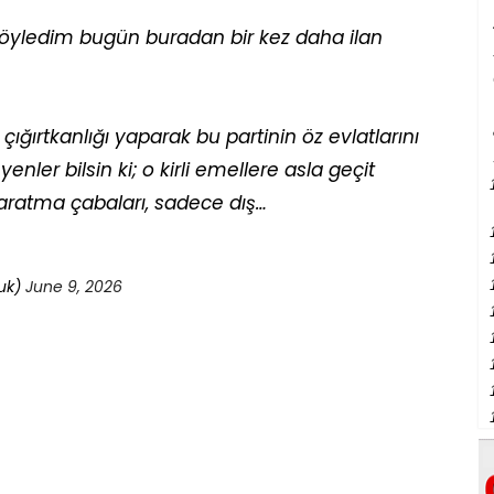
yledim bugün buradan bir kez daha ilan
ğırtkanlığı yaparak bu partinin öz evlatlarını
nler bilsin ki; o kirli emellere asla geçit
yaratma çabaları, sadece dış…
luk)
June 9, 2026