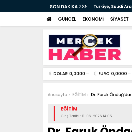
n ve Pakistan arasında Ortak Savunma
SON DAKİKA
Bakan Göktaş, 34 y
devrede
GÜNCEL
EKONOMİ
SİYASET
DOLAR
0,0000
EURO
0,0000
Anasayfa
EĞİTİM
Dr. Faruk Öndağ’dan
EĞİTİM
Giriş Tarihi : 11-06-2026 14:05
Dr. Faruk Önda