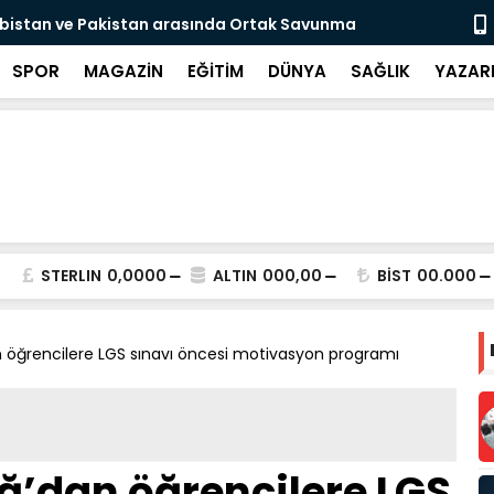
ıl sonra evlat sahibi olan Doğan çifti için
DEAŞ'a 30 i
Videolu Ha
SPOR
MAGAZİN
EĞİTİM
DÜNYA
SAĞLIK
YAZAR
STERLIN
0,0000
ALTIN
000,00
BİST
00.000
 öğrencilere LGS sınavı öncesi motivasyon programı
ğ’dan öğrencilere LGS