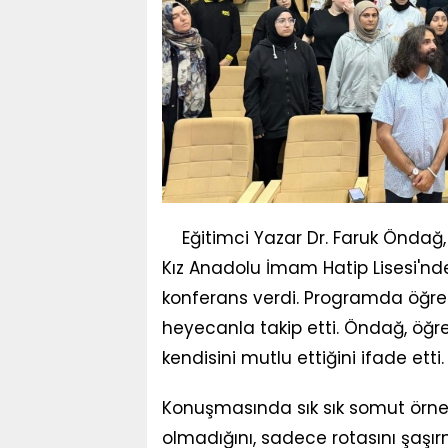
Eğitimci Yazar Dr. Faruk Önda
Kız Anadolu İmam Hatip Lisesi'nde
konferans verdi. Programda öğrenc
heyecanla takip etti. Öndağ, öğren
kendisini mutlu ettiğini ifade etti.
Konuşmasında sık sık somut örnek
olmadığını, sadece rotasını şaşır