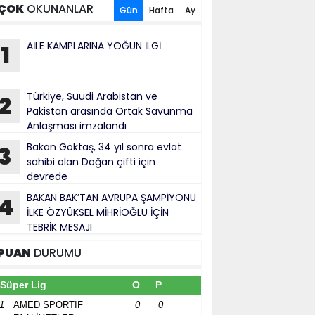
ÇOK
OKUNANLAR
Gün
Hafta
Ay
AİLE KAMPLARINA YOĞUN İLGİ
1
Türkiye, Suudi Arabistan ve
2
Pakistan arasında Ortak Savunma
Anlaşması imzalandı
Bakan Göktaş, 34 yıl sonra evlat
3
sahibi olan Doğan çifti için
devrede
BAKAN BAK’TAN AVRUPA ŞAMPİYONU
4
İLKE ÖZYÜKSEL MİHRİOĞLU İÇİN
TEBRİK MESAJI
PUAN
DURUMU
Süper Lig
O
P
1
AMED SPORTİF
0
0