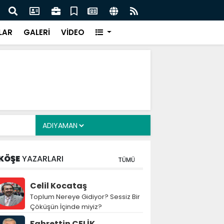
lde eş zamanlı operasyon: 104 şüpheli gözaltında -
Büyük
ber
LAR
GALERİ
VİDEO
KÖŞE
YAZARLARI
TÜMÜ
Celil Kocataş
Toplum Nereye Gidiyor? Sessiz Bir
Çöküşün İçinde miyiz?
Fahrettin ÇELİK