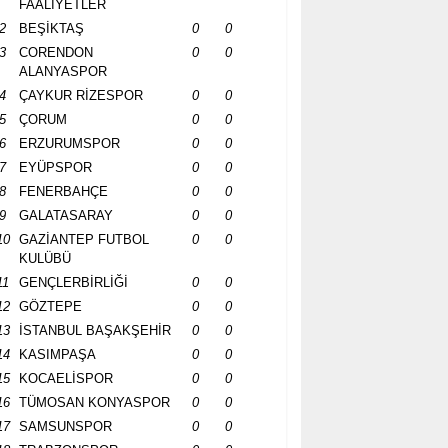
FAALİYETLER
2
BEŞİKTAŞ
0
0
3
CORENDON
0
0
ALANYASPOR
4
ÇAYKUR RİZESPOR
0
0
5
ÇORUM
0
0
6
ERZURUMSPOR
0
0
7
EYÜPSPOR
0
0
8
FENERBAHÇE
0
0
9
GALATASARAY
0
0
10
GAZİANTEP FUTBOL
0
0
KULÜBÜ
11
GENÇLERBİRLİĞİ
0
0
12
GÖZTEPE
0
0
13
İSTANBUL BAŞAKŞEHİR
0
0
14
KASIMPAŞA
0
0
15
KOCAELİSPOR
0
0
16
TÜMOSAN KONYASPOR
0
0
17
SAMSUNSPOR
0
0