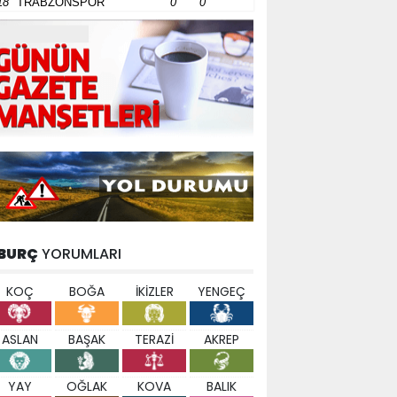
18
TRABZONSPOR
0
0
BURÇ
YORUMLARI
KOÇ
BOĞA
İKİZLER
YENGEÇ
ASLAN
BAŞAK
TERAZİ
AKREP
YAY
OĞLAK
KOVA
BALIK