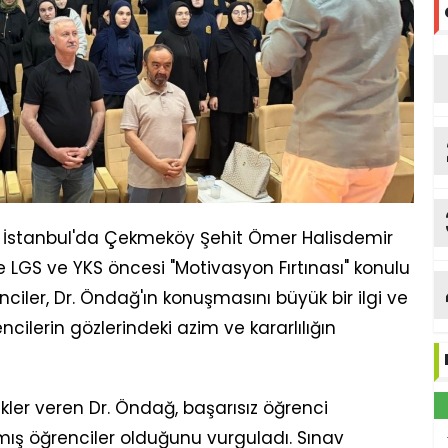
ğ, İstanbul'da Çekmeköy Şehit Ömer Halisdemir
 LGS ve YKS öncesi "Motivasyon Fırtınası" konulu
iler, Dr. Öndağ'ın konuşmasını büyük bir ilgi ve
cilerin gözlerindeki azim ve kararlılığın
ler veren Dr. Öndağ, başarısız öğrenci
mış öğrenciler olduğunu vurguladı. Sınav