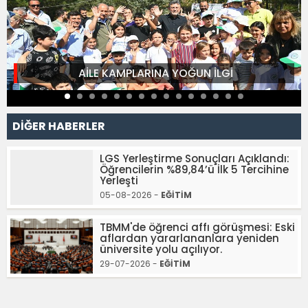
AİLE KAMPLARINA YOĞUN İLGİ
DİĞER HABERLER
LGS Yerleştirme Sonuçları Açıklandı:
Öğrencilerin %89,84’ü İlk 5 Tercihine
Yerleşti
05-08-2026 -
EĞİTİM
TBMM'de öğrenci affı görüşmesi: Eski
aflardan yararlananlara yeniden
üniversite yolu açılıyor.
29-07-2026 -
EĞİTİM