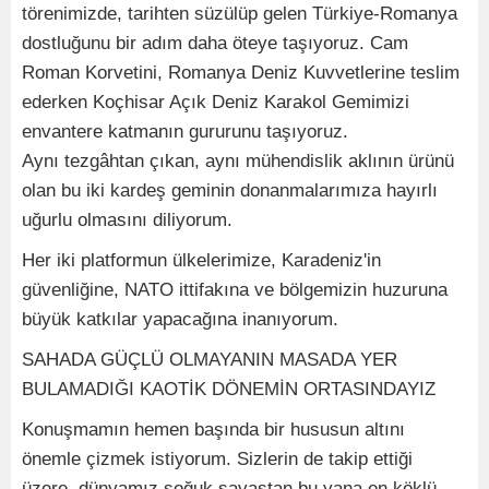
törenimizde, tarihten süzülüp gelen Türkiye-Romanya
dostluğunu bir adım daha öteye taşıyoruz. Cam
Roman Korvetini, Romanya Deniz Kuvvetlerine teslim
ederken Koçhisar Açık Deniz Karakol Gemimizi
envantere katmanın gururunu taşıyoruz.
Aynı tezgâhtan çıkan, aynı mühendislik aklının ürünü
olan bu iki kardeş geminin donanmalarımıza hayırlı
uğurlu olmasını diliyorum.
Her iki platformun ülkelerimize, Karadeniz'in
güvenliğine, NATO ittifakına ve bölgemizin huzuruna
büyük katkılar yapacağına inanıyorum.
SAHADA GÜÇLÜ OLMAYANIN MASADA YER
BULAMADIĞI KAOTİK DÖNEMİN ORTASINDAYIZ
Konuşmamın hemen başında bir hususun altını
önemle çizmek istiyorum. Sizlerin de takip ettiği
üzere, dünyamız soğuk savaştan bu yana en köklü