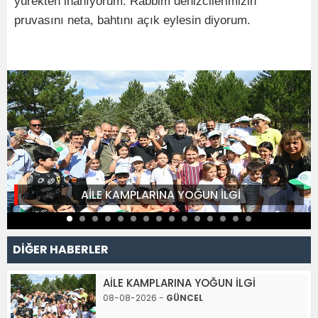
yürekten inanıyorum. Rabbim denizcilerimizin
pruvasını neta, bahtını açık eylesin diyorum.
AİLE KAMPLARINA YOĞUN İLGİ
DİĞER HABERLER
AİLE KAMPLARINA YOĞUN İLGİ
08-08-2026 -
GÜNCEL