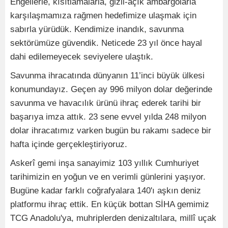
Engellerle, kısıtlamalarla, gizli-açık ambargolarla
karşılaşmamıza rağmen hedefimize ulaşmak için
sabırla yürüdük. Kendimize inandık, savunma
sektörümüze güvendik. Neticede 23 yıl önce hayal
dahi edilemeyecek seviyelere ulaştık.
Savunma ihracatında dünyanın 11’inci büyük ülkesi
konumundayız. Geçen ay 996 milyon dolar değerinde
savunma ve havacılık ürünü ihraç ederek tarihi bir
başarıya imza attık. 23 sene evvel yılda 248 milyon
dolar ihracatımız varken bugün bu rakamı sadece bir
hafta içinde gerçekleştiriyoruz.
Askerî gemi inşa sanayimiz 103 yıllık Cumhuriyet
tarihimizin en yoğun ve en verimli günlerini yaşıyor.
Bugüne kadar farklı coğrafyalara 140'ı aşkın deniz
platformu ihraç ettik. En küçük bottan SİHA gemimiz
TCG Anadolu'ya, muhriplerden denizaltılara, millî uçak