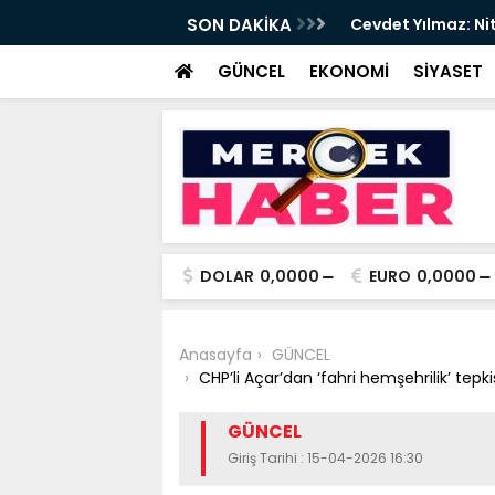
t Tırpan görevinden ayrıldı - Videolu
SON DAKİKA
Cevdet Yılmaz: Nite
GÜNCEL
EKONOMİ
SİYASET
DOLAR
0,0000
EURO
0,0000
Anasayfa
GÜNCEL
CHP’li Açar’dan ‘fahri hemşehrilik’ tepk
GÜNCEL
Giriş Tarihi : 15-04-2026 16:30