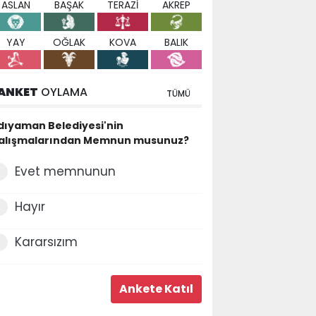
ASLAN
BAŞAK
TERAZİ
AKREP
YAY
OĞLAK
KOVA
BALIK
ANKET
OYLAMA
TÜMÜ
dıyaman Belediyesi'nin
alışmalarından Memnun musunuz?
Evet memnunun
Hayır
Kararsızım