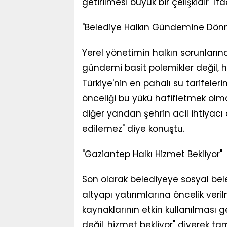
getirilmesi büyük bir çelişkidir" ifa
"Belediye Halkın Gündemine Dönm
Yerel yönetimin halkın sorunlarınd
gündemi basit polemikler değil, h
Türkiye'nin en pahalı su tarifeler
önceliği bu yükü hafifletmek olma
diğer yandan şehrin acil ihtiyac
edilemez" diye konuştu.
"Gaziantep Halkı Hizmet Bekliyor"
Son olarak belediyeye sosyal bele
altyapı yatırımlarına öncelik ver
kaynaklarının etkin kullanılması g
değil, hizmet bekliyor" diyerek t