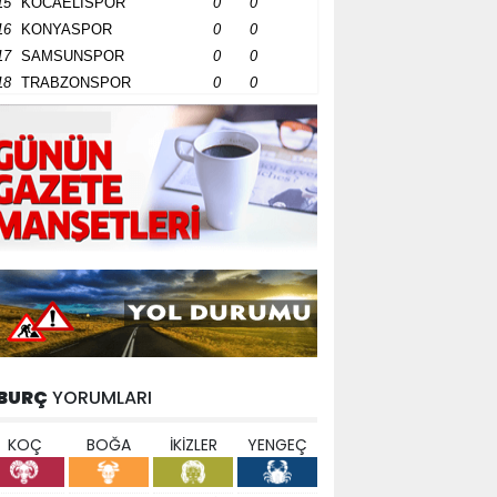
15
KOCAELİSPOR
0
0
16
KONYASPOR
0
0
17
SAMSUNSPOR
0
0
18
TRABZONSPOR
0
0
BURÇ
YORUMLARI
KOÇ
BOĞA
İKİZLER
YENGEÇ