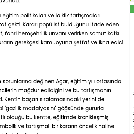
 savundu.
itim politikaları ve laiklik tartışmaları
kkat çekti. Kararı popülist bulduğunu ifade eden
nt, fahri hemşehrilik unvanı verirken somut katkı
kararın gerekçesi kamuoyuna şeffaf ve ikna edici
 sorunlarına değinen Açar, eğitim yılı ortasında
ncilerin mağdur edildiğini ve bu tartışmanın
i. Kentin başarı sıralamasındaki yerini de
ibi 'gazilik madalyasını' göğsünde gururla
tlı olduğu bu kentte, eğitimde kronikleşmiş
bolik ve tartışmalı bir kararın öncelik haline