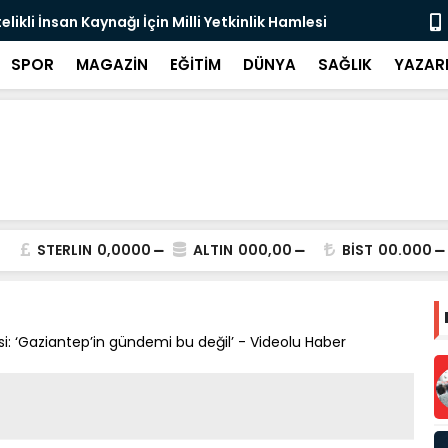
likli İnsan Kaynağı İçin Milli Yetkinlik Hamlesi
TBMM’de Ço
Tamamlan
SPOR
MAGAZİN
EĞİTİM
DÜNYA
SAĞLIK
YAZAR
STERLIN
0,0000
ALTIN
000,00
BİST
00.000
isi: ‘Gaziantep’in gündemi bu değil’ - Videolu Haber