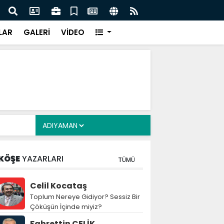
cuklara Yönelik Düzenleme Teklifi Görüşmeleri
MGK 
dı
Var
LAR
GALERİ
VİDEO
KÖŞE
YAZARLARI
TÜMÜ
Celil Kocataş
Toplum Nereye Gidiyor? Sessiz Bir
Çöküşün İçinde miyiz?
Fahrettin ÇELİK