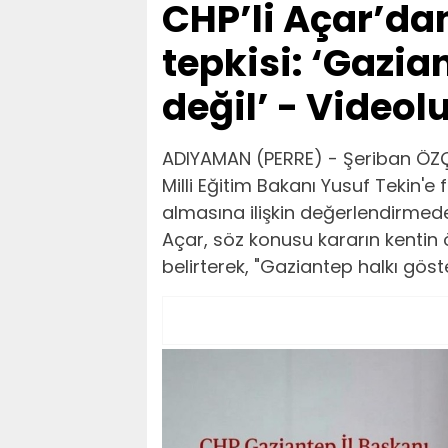
CHP’li Açar’dan
tepkisi: ‘Gazi
değil’ - Videol
ADIYAMAN (PERRE) - Şeriban ÖZÇ
Milli Eğitim Bakanı Yusuf Tekin'e
almasına ilişkin değerlendirmed
Açar, söz konusu kararın kentin 
belirterek, "Gaziantep halkı göste