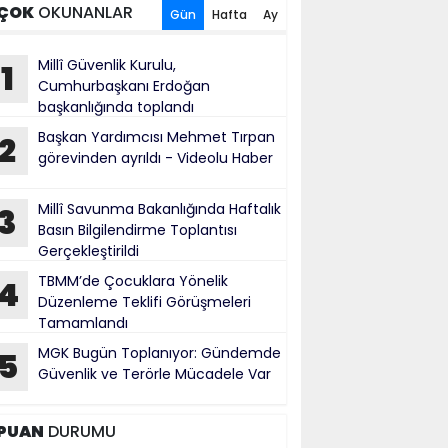
ÇOK
OKUNANLAR
Gün
Hafta
Ay
Millî Güvenlik Kurulu,
1
Cumhurbaşkanı Erdoğan
başkanlığında toplandı
Başkan Yardımcısı Mehmet Tırpan
2
görevinden ayrıldı - Videolu Haber
Millî Savunma Bakanlığında Haftalık
3
Basın Bilgilendirme Toplantısı
Gerçekleştirildi
TBMM’de Çocuklara Yönelik
4
Düzenleme Teklifi Görüşmeleri
Tamamlandı
MGK Bugün Toplanıyor: Gündemde
5
Güvenlik ve Terörle Mücadele Var
PUAN
DURUMU