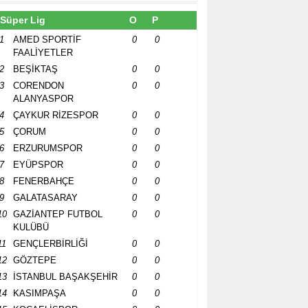
Süper Lig
O
P
1
AMED SPORTİF
0
0
FAALİYETLER
2
BEŞİKTAŞ
0
0
3
CORENDON
0
0
ALANYASPOR
4
ÇAYKUR RİZESPOR
0
0
5
ÇORUM
0
0
6
ERZURUMSPOR
0
0
7
EYÜPSPOR
0
0
8
FENERBAHÇE
0
0
9
GALATASARAY
0
0
10
GAZİANTEP FUTBOL
0
0
KULÜBÜ
11
GENÇLERBİRLİĞİ
0
0
12
GÖZTEPE
0
0
13
İSTANBUL BAŞAKŞEHİR
0
0
14
KASIMPAŞA
0
0