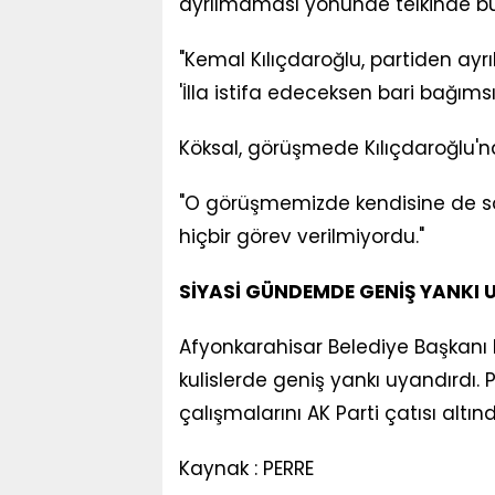
ayrılmaması yönünde telkinde bul
"Kemal Kılıçdaroğlu, partiden ay
'İlla istifa edeceksen bari bağımsız
Köksal, görüşmede Kılıçdaroğlu'na 
"O görüşmemizde kendisine de sö
hiçbir görev verilmiyordu."
SİYASİ GÜNDEMDE GENİŞ YANKI 
Afyonkarahisar Belediye Başkanı Bu
kulislerde geniş yankı uyandırdı. Pa
çalışmalarını AK Parti çatısı altınd
Kaynak : PERRE