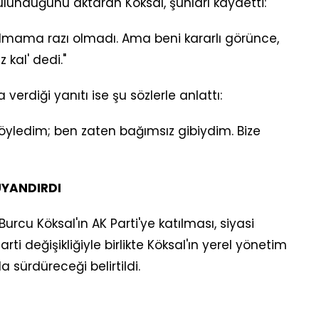
unduğunu aktaran Köksal, şunları kaydetti:
rılmama razı olmadı. Ama beni kararlı görünce,
 kal' dedi."
verdiği yanıtı ise şu sözlerle anlattı:
yledim; ben zaten bağımsız gibiydim. Bize
UYANDIRDI
rcu Köksal'ın AK Parti'ye katılması, siyasi
rti değişikliğiyle birlikte Köksal'ın yerel yönetim
a sürdüreceği belirtildi.