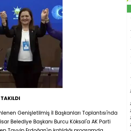
TAKILDI
lenen Genişletilmiş İl Başkanları Toplantısı'nda
sar Belediye Başkanı Burcu Köksal'a AK Parti
cep Tayyip Erdoğan'ın katıldığı programda