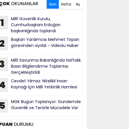
ÇOK
OKUNANLAR
Gün
Hafta
Ay
Millî Güvenlik Kurulu,
1
Cumhurbaşkanı Erdoğan
başkanlığında toplandı
Başkan Yardımcısı Mehmet Tırpan
2
görevinden ayrıldı - Videolu Haber
Millî Savunma Bakanlığında Haftalık
3
Basın Bilgilendirme Toplantısı
Gerçekleştirildi
Cevdet Yılmaz: Nitelikli İnsan
4
Kaynağı İçin Milli Yetkinlik Hamlesi
MGK Bugün Toplanıyor: Gündemde
5
Güvenlik ve Terörle Mücadele Var
PUAN
DURUMU