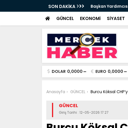
t Tırpan görevinden ayrıldı - Videolu
SON DAKİKA
Cevdet Yılmaz: Nite
GÜNCEL
EKONOMİ
SİYASET
DOLAR
0,0000
EURO
0,0000
Anasayfa
GÜNCEL
Burcu Köksal CHP’y
GÜNCEL
Giriş Tarihi : 12-05-2026 17:27
Burcu Köksal C