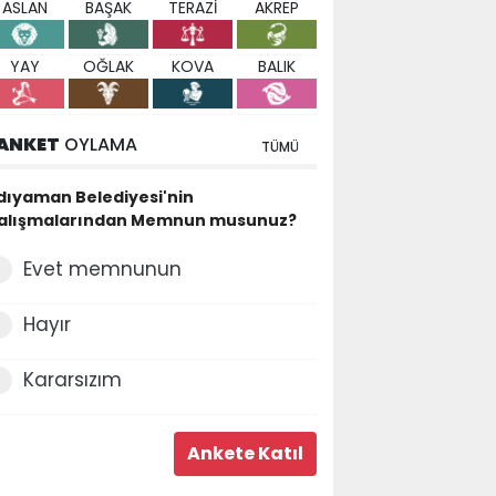
ASLAN
BAŞAK
TERAZİ
AKREP
YAY
OĞLAK
KOVA
BALIK
ANKET
OYLAMA
TÜMÜ
dıyaman Belediyesi'nin
alışmalarından Memnun musunuz?
Evet memnunun
Hayır
Kararsızım