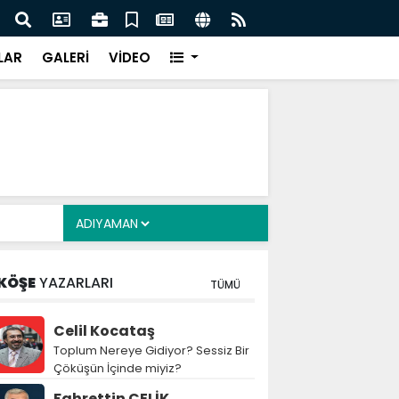
cuklara Yönelik Düzenleme Teklifi Görüşmeleri
MGK 
dı
Var
LAR
GALERİ
VİDEO
KÖŞE
YAZARLARI
TÜMÜ
Celil Kocataş
Toplum Nereye Gidiyor? Sessiz Bir
Çöküşün İçinde miyiz?
Fahrettin ÇELİK