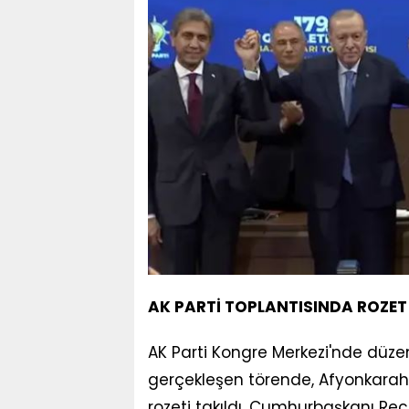
AK PARTİ TOPLANTISINDA ROZET 
AK Parti Kongre Merkezi'nde düzen
gerçekleşen törende, Afyonkarahi
rozeti takıldı. Cumhurbaşkanı Re