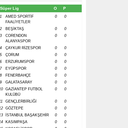
Süper Lig
O
P
1
AMED SPORTİF
0
0
FAALİYETLER
2
BEŞİKTAŞ
0
0
3
CORENDON
0
0
ALANYASPOR
4
ÇAYKUR RİZESPOR
0
0
5
ÇORUM
0
0
6
ERZURUMSPOR
0
0
7
EYÜPSPOR
0
0
8
FENERBAHÇE
0
0
9
GALATASARAY
0
0
10
GAZİANTEP FUTBOL
0
0
KULÜBÜ
11
GENÇLERBİRLİĞİ
0
0
12
GÖZTEPE
0
0
13
İSTANBUL BAŞAKŞEHİR
0
0
14
KASIMPAŞA
0
0