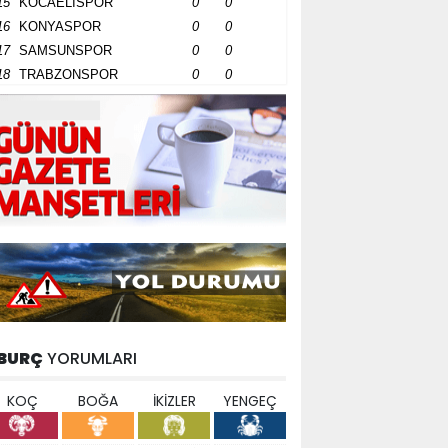
15
KOCAELİSPOR
0
0
16
KONYASPOR
0
0
17
SAMSUNSPOR
0
0
18
TRABZONSPOR
0
0
BURÇ
YORUMLARI
KOÇ
BOĞA
İKİZLER
YENGEÇ