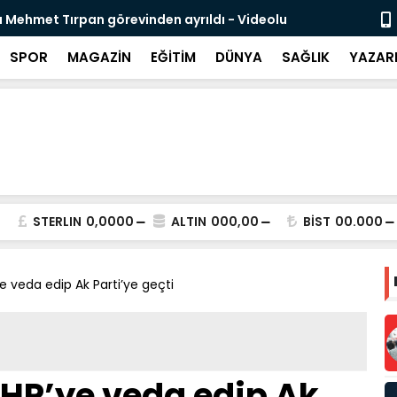
likli İnsan Kaynağı İçin Milli Yetkinlik Hamlesi
TBMM’de Ço
Tamamlan
SPOR
MAGAZİN
EĞİTİM
DÜNYA
SAĞLIK
YAZAR
STERLIN
0,0000
ALTIN
000,00
BİST
00.000
e veda edip Ak Parti’ye geçti
HP’ye veda edip Ak