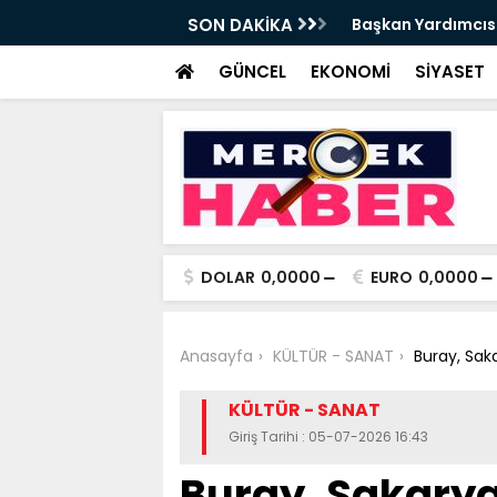
t Tırpan görevinden ayrıldı - Videolu
SON DAKİKA
Cevdet Yılmaz: Nite
GÜNCEL
EKONOMİ
SİYASET
DOLAR
0,0000
EURO
0,0000
Anasayfa
KÜLTÜR - SANAT
Buray, Saka
KÜLTÜR - SANAT
Giriş Tarihi : 05-07-2026 16:43
Buray, Sakarya