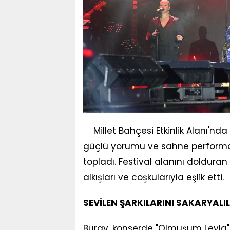
Millet Bahçesi Etkinlik Alanı'nd
güçlü yorumu ve sahne performan
topladı. Festival alanını dolduran
alkışları ve coşkularıyla eşlik etti.
SEVİLEN ŞARKILARINI SAKARYALIL
Buray, konserde "Olmuşum Leyla", 