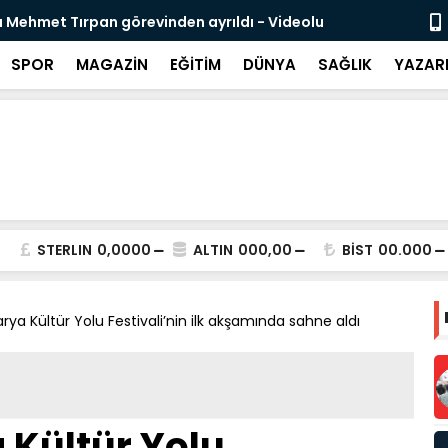
likli İnsan Kaynağı İçin Milli Yetkinlik Hamlesi
TBMM’de Ço
Tamamlan
SPOR
MAGAZİN
EĞİTİM
DÜNYA
SAĞLIK
YAZAR
STERLIN
0,0000
ALTIN
000,00
BİST
00.000
rya Kültür Yolu Festivali’nin ilk akşamında sahne aldı
 Kültür Yolu