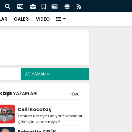
cuklara Yönelik Düzenleme Teklifi Görüşmeleri
MGK 
dı
Var
LAR
GALERİ
VİDEO
KÖŞE
YAZARLARI
TÜMÜ
Celil Kocataş
Toplum Nereye Gidiyor? Sessiz Bir
Çöküşün İçinde miyiz?
Fahrettin ÇELİK