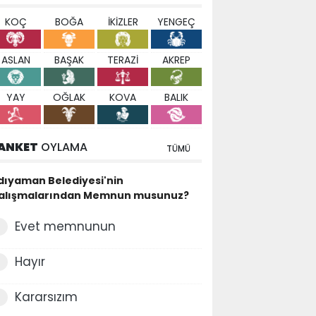
KOÇ
BOĞA
İKİZLER
YENGEÇ
ASLAN
BAŞAK
TERAZİ
AKREP
YAY
OĞLAK
KOVA
BALIK
ANKET
OYLAMA
TÜMÜ
dıyaman Belediyesi'nin
alışmalarından Memnun musunuz?
Evet memnunun
Hayır
Kararsızım