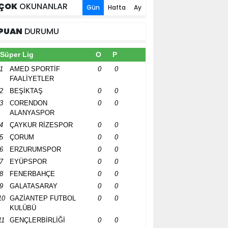
ÇOK
OKUNANLAR
Gün
Hafta
Ay
PUAN
DURUMU
Süper Lig
O
P
1
AMED SPORTİF
0
0
FAALİYETLER
2
BEŞİKTAŞ
0
0
3
CORENDON
0
0
ALANYASPOR
4
ÇAYKUR RİZESPOR
0
0
5
ÇORUM
0
0
6
ERZURUMSPOR
0
0
7
EYÜPSPOR
0
0
8
FENERBAHÇE
0
0
9
GALATASARAY
0
0
10
GAZİANTEP FUTBOL
0
0
KULÜBÜ
11
GENÇLERBİRLİĞİ
0
0