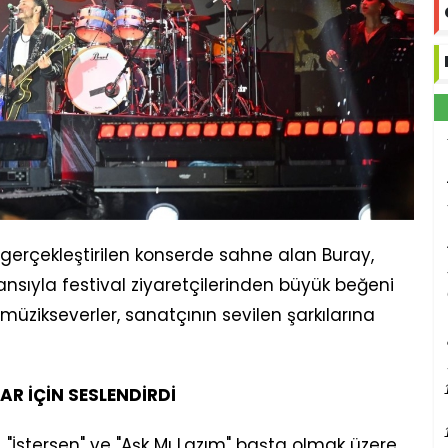
a gerçekleştirilen konserde sahne alan Buray,
sıyla festival ziyaretçilerinden büyük beğeni
 müzikseverler, sanatçının sevilen şarkılarına
AR İÇİN SESLENDİRDİ
"İstersen" ve "Aşk Mı Lazım" başta olmak üzere