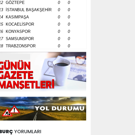
12
GÖZTEPE
0
0
13
İSTANBUL BAŞAKŞEHİR
0
0
14
KASIMPAŞA
0
0
15
KOCAELİSPOR
0
0
16
KONYASPOR
0
0
17
SAMSUNSPOR
0
0
18
TRABZONSPOR
0
0
BURÇ
YORUMLARI