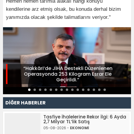
Hemen hemen tarımla alakalı hangi konuyu
kendilerine arz etmiş olsak, bu konuda derhal bizim
yanımızda olacak şekilde talimatlarını veriyor."
“Hakkâri’de JİHA Destekli Düzenlenen
Operasyonda 253 Kilogram Esrar Ele
Geçirildi.”
DİĞER HABERLER
Tasfiye İhalelerine Rekor İlgi: 6 Ayda
2,7 Milyar TL’lik Satış
05-08-2026 -
EKONOMİ