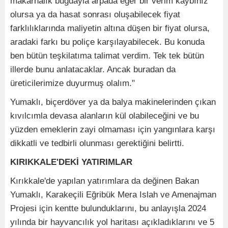
makarnalık buğdayla arpada eğer bir verim kaybınız
olursa ya da hasat sonrası oluşabilecek fiyat
farklılıklarında maliyetin altına düşen bir fiyat olursa,
aradaki farkı bu poliçe karşılayabilecek. Bu konuda
ben bütün teşkilatıma talimat verdim. Tek tek bütün
illerde bunu anlatacaklar. Ancak buradan da
üreticilerimize duyurmuş olalım."
Yumaklı, biçerdöver ya da balya makinelerinden çıkan
kıvılcımla devasa alanların kül olabileceğini ve bu
yüzden emeklerin zayi olmaması için yangınlara karşı
dikkatli ve tedbirli olunması gerektiğini belirtti.
KIRIKKALE'DEKİ YATIRIMLAR
Kırıkkale'de yapılan yatırımlara da değinen Bakan
Yumaklı, Karakeçili Eğribük Mera Islah ve Amenajman
Projesi için kentte bulunduklarını, bu anlayışla 2024
yılında bir hayvancılık yol haritası açıkladıklarını ve 5