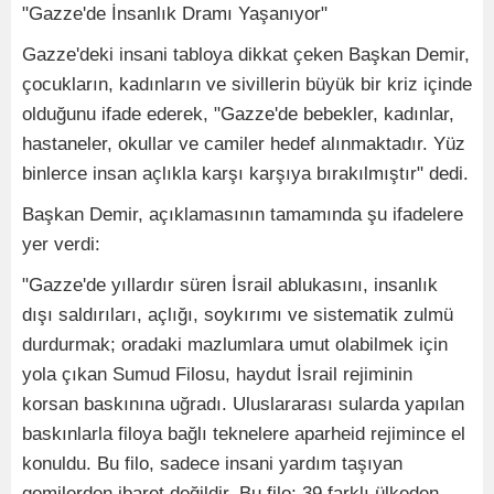
"Gazze'de İnsanlık Dramı Yaşanıyor"
Gazze'deki insani tabloya dikkat çeken Başkan Demir,
çocukların, kadınların ve sivillerin büyük bir kriz içinde
olduğunu ifade ederek, "Gazze'de bebekler, kadınlar,
hastaneler, okullar ve camiler hedef alınmaktadır. Yüz
binlerce insan açlıkla karşı karşıya bırakılmıştır" dedi.
Başkan Demir, açıklamasının tamamında şu ifadelere
yer verdi:
"Gazze'de yıllardır süren İsrail ablukasını, insanlık
dışı saldırıları, açlığı, soykırımı ve sistematik zulmü
durdurmak; oradaki mazlumlara umut olabilmek için
yola çıkan Sumud Filosu, haydut İsrail rejiminin
korsan baskınına uğradı. Uluslararası sularda yapılan
baskınlarla filoya bağlı teknelere aparheid rejimince el
konuldu. Bu filo, sadece insani yardım taşıyan
gemilerden ibaret değildir. Bu filo; 39 farklı ülkeden,