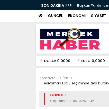
t Tırpan görevinden ayrıldı - Videolu
SON DAKİKA
Cevdet Yılmaz: Nite
GÜNCEL
EKONOMİ
SİYASET
DOLAR
0,0000
EURO
0,0000
Anasayfa
GÜNCEL
Adıyaman ESOB seçiminde Ziya Duranay
GÜNCEL
Giriş Tarihi : 03-05-2026 18:42