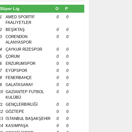
Süper Lig
O
P
1
AMED SPORTİF
0
0
FAALİYETLER
2
BEŞİKTAŞ
0
0
3
CORENDON
0
0
ALANYASPOR
4
ÇAYKUR RİZESPOR
0
0
5
ÇORUM
0
0
6
ERZURUMSPOR
0
0
7
EYÜPSPOR
0
0
8
FENERBAHÇE
0
0
9
GALATASARAY
0
0
10
GAZİANTEP FUTBOL
0
0
KULÜBÜ
11
GENÇLERBİRLİĞİ
0
0
12
GÖZTEPE
0
0
13
İSTANBUL BAŞAKŞEHİR
0
0
14
KASIMPAŞA
0
0