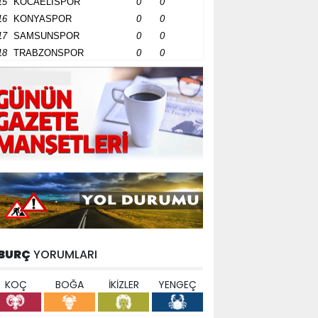
15
KOCAELİSPOR
0
0
16
KONYASPOR
0
0
17
SAMSUNSPOR
0
0
18
TRABZONSPOR
0
0
BURÇ
YORUMLARI
KOÇ
BOĞA
İKİZLER
YENGEÇ