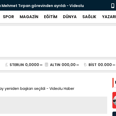
likli İnsan Kaynağı İçin Milli Yetkinlik Hamlesi
TBMM’de Ço
Tamamlan
SPOR
MAGAZİN
EĞİTİM
DÜNYA
SAĞLIK
YAZAR
STERLIN
0,0000
ALTIN
000,00
BİST
00.000
 yeniden başkan seçildi - Videolu Haber