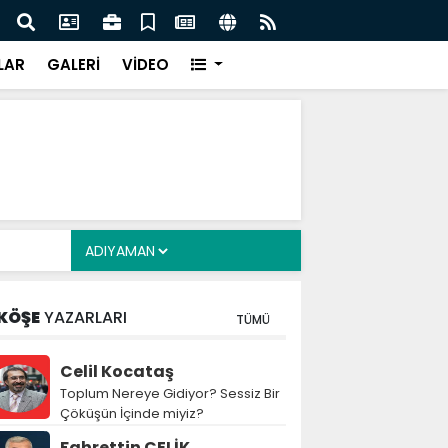
cuklara Yönelik Düzenleme Teklifi Görüşmeleri
MGK 
dı
Var
LAR
GALERİ
VİDEO
KÖŞE
YAZARLARI
TÜMÜ
Celil Kocataş
Toplum Nereye Gidiyor? Sessiz Bir
Çöküşün İçinde miyiz?
Fahrettin ÇELİK