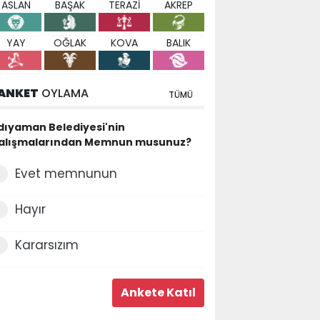
ASLAN
BAŞAK
TERAZİ
AKREP
YAY
OĞLAK
KOVA
BALIK
ANKET
OYLAMA
TÜMÜ
dıyaman Belediyesi'nin
alışmalarından Memnun musunuz?
Evet memnunun
Hayır
Kararsızım