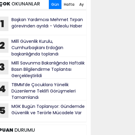
ÇOK
OKUNANLAR
Gün
Hafta
Ay
Başkan Yardımcısı Mehmet Tırpan
1
görevinden ayrıldı - Videolu Haber
Millî Güvenlik Kurulu,
2
Cumhurbaşkanı Erdoğan
başkanlığında toplandı
Millî Savunma Bakanlığında Haftalık
3
Basın Bilgilendirme Toplantısı
Gerçekleştirildi
TBMM’de Çocuklara Yönelik
4
Düzenleme Teklifi Görüşmeleri
Tamamlandı
MGK Bugün Toplanıyor: Gündemde
5
Güvenlik ve Terörle Mücadele Var
PUAN
DURUMU