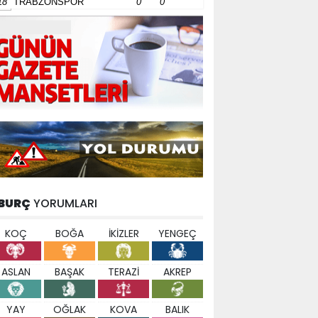
18
TRABZONSPOR
0
0
BURÇ
YORUMLARI
KOÇ
BOĞA
İKİZLER
YENGEÇ
ASLAN
BAŞAK
TERAZİ
AKREP
YAY
OĞLAK
KOVA
BALIK