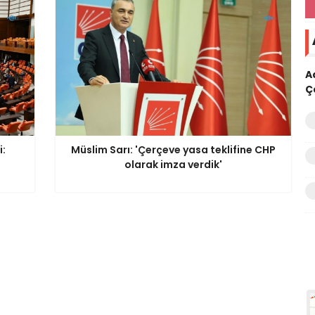
A
Ç
i:
Müslim Sarı: 'Çerçeve yasa teklifine CHP
olarak imza verdik'