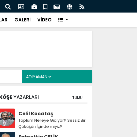
 'Millî Dayanışma ve Toplumsal Bütünleşme' teklifine
Kanun
ceza
LAR
GALERİ
VİDEO
KÖŞE
YAZARLARI
TÜMÜ
Celil Kocataş
Toplum Nereye Gidiyor? Sessiz Bir
Çöküşün İçinde miyiz?
Fahrettin ÇELİK