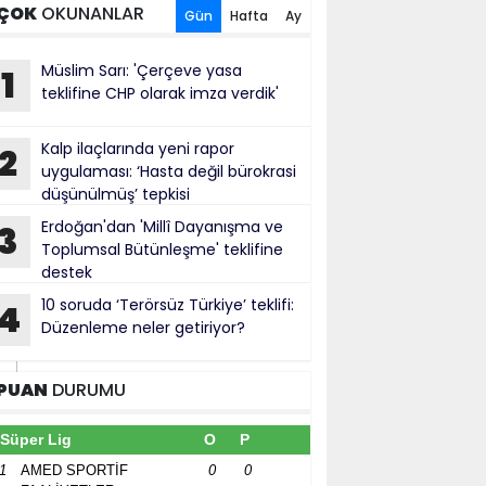
ÇOK
OKUNANLAR
Gün
Hafta
Ay
Müslim Sarı: 'Çerçeve yasa
1
teklifine CHP olarak imza verdik'
Kalp ilaçlarında yeni rapor
2
uygulaması: ‘Hasta değil bürokrasi
düşünülmüş’ tepkisi
Erdoğan'dan 'Millî Dayanışma ve
3
Toplumsal Bütünleşme' teklifine
destek
10 soruda ‘Terörsüz Türkiye’ teklifi:
4
Düzenleme neler getiriyor?
PUAN
DURUMU
Süper Lig
O
P
1
AMED SPORTİF
0
0