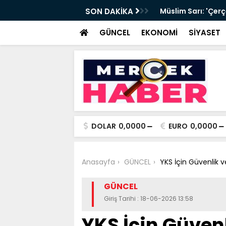
ye’ teklifi: Düzenleme neler getiriyor?
SON DAKİKA
Müslim Sarı: 'Çerç
GÜNCEL
EKONOMİ
SİYASET
DOLAR
0,0000
EURO
0,0000
Anasayfa
GÜNCEL
YKS İçin Güvenlik v
GÜNCEL
Giriş Tarihi : 18-06-2026 13:58
YKS İçin Güvenl