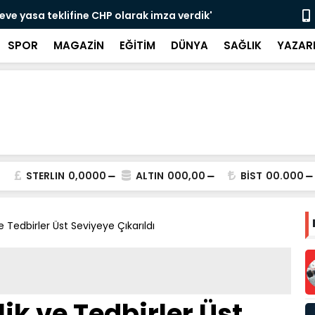
eve yasa teklifine CHP olarak imza verdik'
Erdoğan'dan
destek
SPOR
MAGAZİN
EĞİTİM
DÜNYA
SAĞLIK
YAZAR
STERLIN
0,0000
ALTIN
000,00
BİST
00.000
e Tedbirler Üst Seviyeye Çıkarıldı
ik ve Tedbirler Üst