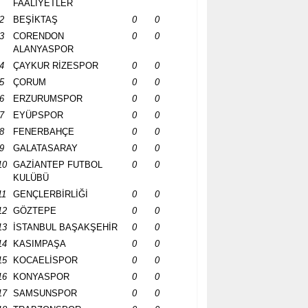
FAALİYETLER
2
BEŞİKTAŞ
0
0
3
CORENDON
0
0
ALANYASPOR
4
ÇAYKUR RİZESPOR
0
0
5
ÇORUM
0
0
6
ERZURUMSPOR
0
0
7
EYÜPSPOR
0
0
8
FENERBAHÇE
0
0
9
GALATASARAY
0
0
10
GAZİANTEP FUTBOL
0
0
KULÜBÜ
11
GENÇLERBİRLİĞİ
0
0
12
GÖZTEPE
0
0
13
İSTANBUL BAŞAKŞEHİR
0
0
14
KASIMPAŞA
0
0
15
KOCAELİSPOR
0
0
16
KONYASPOR
0
0
17
SAMSUNSPOR
0
0