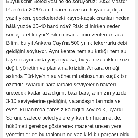
Büyükşehir Belediyesi'ne de soruyoruz: 2053 Master
Planı'nda 2029'dan itibaren ilave su ihtiyacı açıkça
yazılıyken, şebekelerdeki kayıp-kaçak oranları neden
hâlâ yüzde 35-40 bandında? Risk bilinirken neden
sonuç üretilmiyor? Bilim insanlarının verileri ortada.
Bilim, bu yıl Ankara Çayı'na 500 yıllık tekerrürlü debi
geldiğini söylüyor. Aynı kentte hem su kıtlığı hem su
taşkını aynı anda yaşanıyorsa, bu yalnızca iklim krizi
değil; yönetim ve planlama krizidir. Ankara örneği
aslında Türkiye'nin su yönetimi tablosunun küçük bir
özetidir. Aylardır barajlardaki seviyelerin bakteri
üretecek kadar azaldığını, bazı barajlarımızın yüzde
3-10 seviyelerine geldiğini, vatandaşın tarımda ve
evsel kullanımda çaresiz kaldığını söyledik, uyardı.
Sorunu sadece belediyelere yıkan bir hükûmet de,
hükûmeti gerekçe göstererek mazeret üreten yerel
yönetimler de bu tablonun ne yazık ki bir parçası oldu.