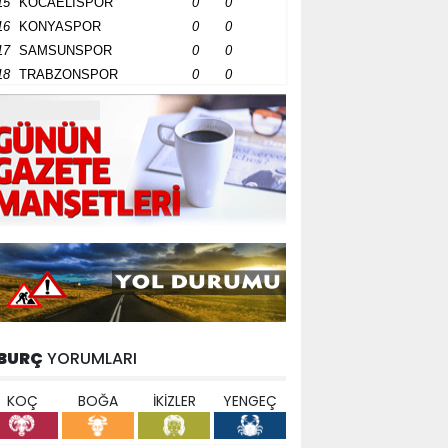
15
KOCAELİSPOR
0
0
16
KONYASPOR
0
0
17
SAMSUNSPOR
0
0
18
TRABZONSPOR
0
0
BURÇ
YORUMLARI
KOÇ
BOĞA
İKİZLER
YENGEÇ