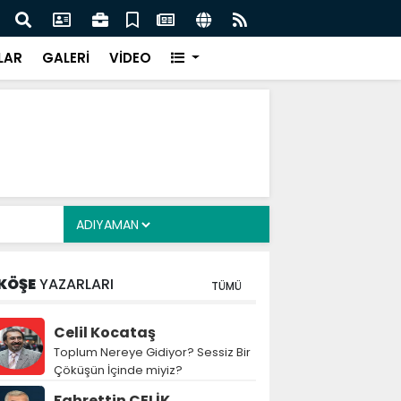
z: Nitelikli İnsan Kaynağı İçin Milli Yetkinlik Hamlesi
TBMM
Tam
LAR
GALERİ
VİDEO
KÖŞE
YAZARLARI
TÜMÜ
Celil Kocataş
Toplum Nereye Gidiyor? Sessiz Bir
Çöküşün İçinde miyiz?
Fahrettin ÇELİK