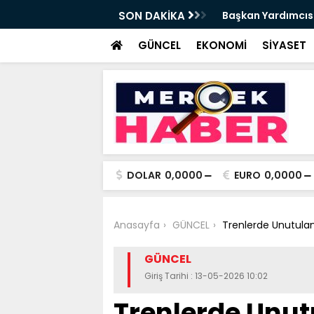
da Haftalık Basın Bilgilendirme Toplantısı
SON DAKİKA
Başkan Yardımcısı
Haber
GÜNCEL
EKONOMİ
SİYASET
DOLAR
0,0000
EURO
0,0000
Anasayfa
GÜNCEL
Trenlerde Unutulan
GÜNCEL
Giriş Tarihi : 13-05-2026 10:02
Trenlerde Unut