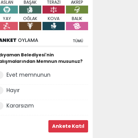
ASLAN
BAŞAK
TERAZİ
AKREP
YAY
OĞLAK
KOVA
BALIK
ANKET
OYLAMA
TÜMÜ
dıyaman Belediyesi'nin
alışmalarından Memnun musunuz?
Evet memnunun
Hayır
Kararsızım