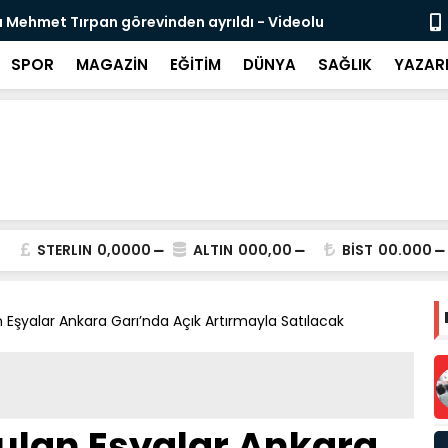
 Mehmet Tırpan görevinden ayrıldı - Videolu
Cevdet Yılma
SPOR
MAGAZİN
EĞİTİM
DÜNYA
SAĞLIK
YAZAR
STERLIN
0,0000
ALTIN
000,00
BİST
00.000
 Eşyalar Ankara Garı’nda Açık Artırmayla Satılacak
ulan Eşyalar Ankara