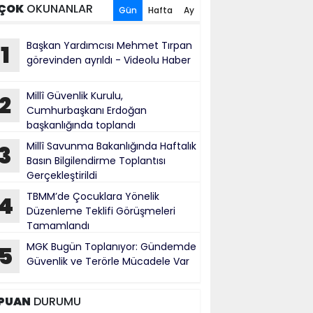
ÇOK
OKUNANLAR
Gün
Hafta
Ay
Başkan Yardımcısı Mehmet Tırpan
1
görevinden ayrıldı - Videolu Haber
Millî Güvenlik Kurulu,
2
Cumhurbaşkanı Erdoğan
başkanlığında toplandı
Millî Savunma Bakanlığında Haftalık
3
Basın Bilgilendirme Toplantısı
Gerçekleştirildi
TBMM’de Çocuklara Yönelik
4
Düzenleme Teklifi Görüşmeleri
Tamamlandı
MGK Bugün Toplanıyor: Gündemde
5
Güvenlik ve Terörle Mücadele Var
PUAN
DURUMU