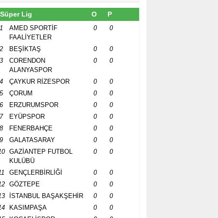
Süper Lig
O
P
1
AMED SPORTİF
0
0
FAALİYETLER
2
BEŞİKTAŞ
0
0
3
CORENDON
0
0
ALANYASPOR
4
ÇAYKUR RİZESPOR
0
0
5
ÇORUM
0
0
6
ERZURUMSPOR
0
0
7
EYÜPSPOR
0
0
8
FENERBAHÇE
0
0
9
GALATASARAY
0
0
10
GAZİANTEP FUTBOL
0
0
KULÜBÜ
11
GENÇLERBİRLİĞİ
0
0
12
GÖZTEPE
0
0
13
İSTANBUL BAŞAKŞEHİR
0
0
14
KASIMPAŞA
0
0