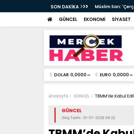
sa teklifine CHP olarak imza verdik'
SON DAKİKA
Erdoğan'dan 'Mill
destek
GÜNCEL
EKONOMİ
SİYASET
DOLAR
0,0000
EURO
0,0000
Anasayfa
GÜNCEL
TBMM’de Kabul Edi
GÜNCEL
Giriş Tarihi : 01-07-2026 09:22
TBMM’de Kabul 