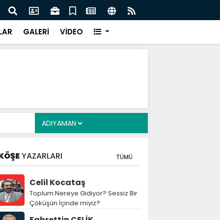
finde dikkat çeken madde: Görevlilere hukuki, idari ve
Çerç
mluluk güvencesi
infa
LAR
GALERİ
VİDEO
KÖŞE
YAZARLARI
TÜMÜ
Celil Kocataş
Toplum Nereye Gidiyor? Sessiz Bir
Çöküşün İçinde miyiz?
Fahrettin ÇELİK