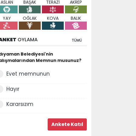
ASLAN
BAŞAK
TERAZİ
AKREP
YAY
OĞLAK
KOVA
BALIK
ANKET
OYLAMA
TÜMÜ
dıyaman Belediyesi'nin
alışmalarından Memnun musunuz?
Evet memnunun
Hayır
Kararsızım