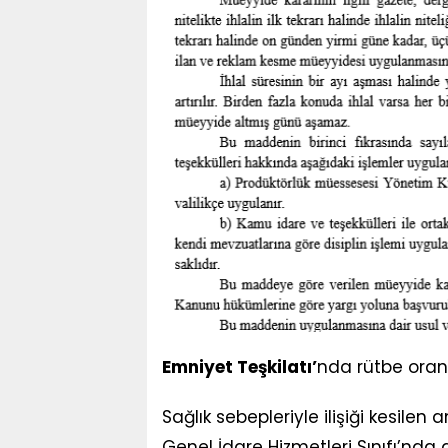
Emniyet Teşkilatı’
nda rütbe oran
Sağlık sebepleriyle ilişiği kesile
Genel İdare Hizmetleri Sınıfı’nda 