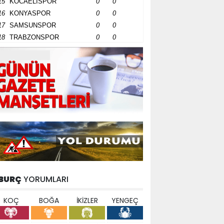
15
KOCAELİSPOR
0
0
16
KONYASPOR
0
0
17
SAMSUNSPOR
0
0
18
TRABZONSPOR
0
0
BURÇ
YORUMLARI
KOÇ
BOĞA
İKİZLER
YENGEÇ