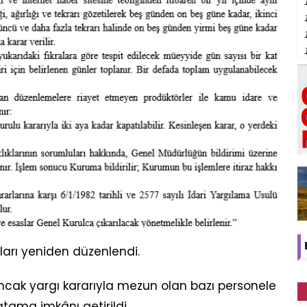
ları yeniden düzenlendi.
n ancak yargı kararıyla mezun olan bazı personele
atama imkânı getirildi.