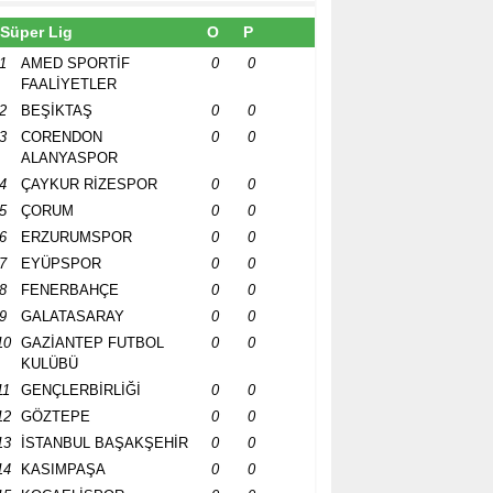
Süper Lig
O
P
1
AMED SPORTİF
0
0
FAALİYETLER
2
BEŞİKTAŞ
0
0
3
CORENDON
0
0
ALANYASPOR
4
ÇAYKUR RİZESPOR
0
0
5
ÇORUM
0
0
6
ERZURUMSPOR
0
0
7
EYÜPSPOR
0
0
8
FENERBAHÇE
0
0
9
GALATASARAY
0
0
10
GAZİANTEP FUTBOL
0
0
KULÜBÜ
11
GENÇLERBİRLİĞİ
0
0
12
GÖZTEPE
0
0
13
İSTANBUL BAŞAKŞEHİR
0
0
14
KASIMPAŞA
0
0