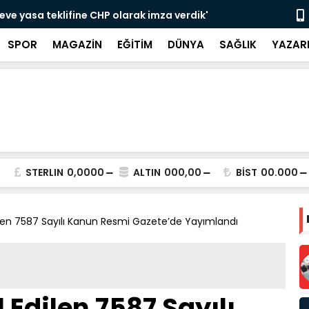
î Dayanışma ve Toplumsal Bütünleşme' teklifine
Kanun tekli
cezai soru
SPOR
MAGAZİN
EĞİTİM
DÜNYA
SAĞLIK
YAZAR
STERLIN
0,0000
ALTIN
000,00
BİST
00.000
len 7587 Sayılı Kanun Resmi Gazete’de Yayımlandı
Edilen 7587 Sayılı