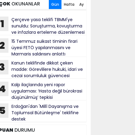
ÇOK
OKUNANLAR
Gün
Hafta
Ay
Çerçeve yasa teklifi TBMM'ye
1
sunuldu: Soruşturma, kovuşturma
ve infazlara erteleme düzenlemesi
15 Temmuz suikast timinin firari
2
üyesi FETÖ yapılanmasını ve
Marmaris saldırısını anlattı
Kanun teklifinde dikkat çeken
3
madde: Görevlilere hukuki, idari ve
cezai sorumluluk güvencesi
Kalp ilaçlarında yeni rapor
4
uygulaması: ‘Hasta değil bürokrasi
düşünülmüş’ tepkisi
Erdoğan'dan 'Millî Dayanışma ve
5
Toplumsal Bütünleşme' teklifine
destek
PUAN
DURUMU