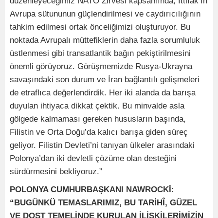
düzenleyeceğimiz NATO Zirvesi kapsamında, İttifak’ın
Avrupa sütununun güçlendirilmesi ve caydırıcılığının
tahkim edilmesi ortak önceliğimizi oluşturuyor. Bu
noktada Avrupalı müttefiklerin daha fazla sorumluluk
üstlenmesi gibi transatlantik bağın pekiştirilmesini
önemli görüyoruz. Görüşmemizde Rusya-Ukrayna
savaşındaki son durum ve İran bağlantılı gelişmeleri
de etraflıca değerlendirdik. Her iki alanda da barışa
duyulan ihtiyaca dikkat çektik. Bu minvalde asla
gölgede kalmaması gereken hususların başında,
Filistin ve Orta Doğu’da kalıcı barışa giden süreç
geliyor. Filistin Devleti’ni tanıyan ülkeler arasındaki
Polonya’dan iki devletli çözüme olan desteğini
sürdürmesini bekliyoruz.”
POLONYA CUMHURBAŞKANI NAWROCKİ:
“BUGÜNKÜ TEMASLARIMIZ, BU TARİHÎ, GÜZEL
VE DOST TEMELİNDE KURULAN İLİŞKİLERİMİZİN