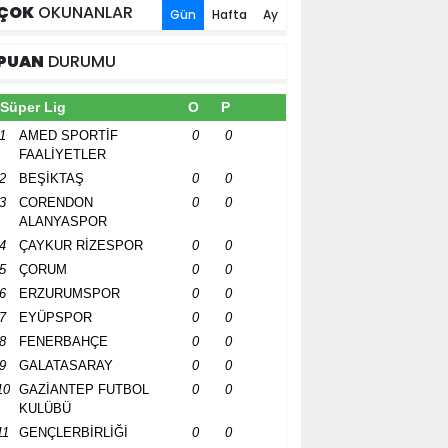
ÇOK
OKUNANLAR
Gün
Hafta
Ay
PUAN
DURUMU
Süper Lig
O
P
1
AMED SPORTİF
0
0
FAALİYETLER
2
BEŞİKTAŞ
0
0
3
CORENDON
0
0
ALANYASPOR
4
ÇAYKUR RİZESPOR
0
0
5
ÇORUM
0
0
6
ERZURUMSPOR
0
0
7
EYÜPSPOR
0
0
8
FENERBAHÇE
0
0
9
GALATASARAY
0
0
10
GAZİANTEP FUTBOL
0
0
KULÜBÜ
11
GENÇLERBİRLİĞİ
0
0