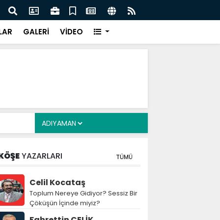
cuklara Yönelik Düzenleme Teklifi Görüşmeleri
MGK 
dı
Var
LAR
GALERİ
VİDEO
KÖŞE
YAZARLARI
TÜMÜ
Celil Kocataş
Toplum Nereye Gidiyor? Sessiz Bir
Çöküşün İçinde miyiz?
Fahrettin ÇELİK