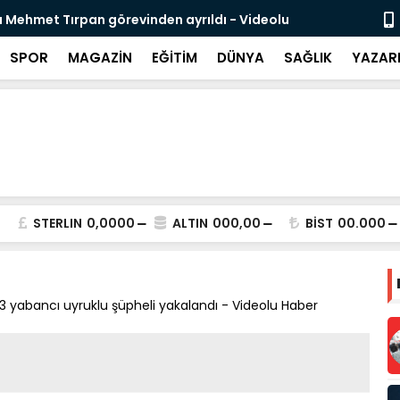
likli İnsan Kaynağı İçin Milli Yetkinlik Hamlesi
TBMM’de Ço
Tamamlan
SPOR
MAGAZİN
EĞİTİM
DÜNYA
SAĞLIK
YAZAR
STERLIN
0,0000
ALTIN
000,00
BİST
00.000
3 yabancı uyruklu şüpheli yakalandı - Videolu Haber