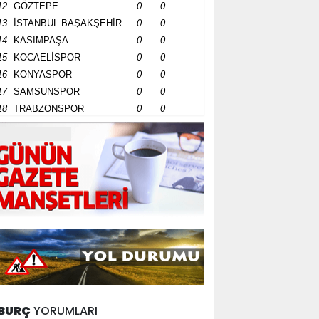
12
GÖZTEPE
0
0
13
İSTANBUL BAŞAKŞEHİR
0
0
14
KASIMPAŞA
0
0
15
KOCAELİSPOR
0
0
16
KONYASPOR
0
0
17
SAMSUNSPOR
0
0
18
TRABZONSPOR
0
0
BURÇ
YORUMLARI