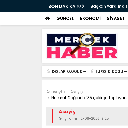
t Tırpan görevinden ayrıldı - Videolu
SON DAKİKA
Cevdet Yılmaz: Nite
GÜNCEL
EKONOMİ
SİYASET
DOLAR
0,0000
EURO
0,0000
Anasayfa
Asayiş
Nemrut Dağı’nda 135 çekirge toplayan 
Asayiş
Giriş Tarihi : 12-06-2026 13:25