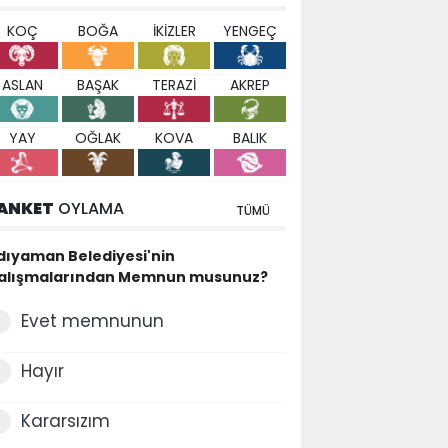
KOÇ
BOĞA
İKİZLER
YENGEÇ
ASLAN
BAŞAK
TERAZİ
AKREP
YAY
OĞLAK
KOVA
BALIK
ANKET
OYLAMA
TÜMÜ
dıyaman Belediyesi'nin
alışmalarından Memnun musunuz?
Evet memnunun
Hayır
Kararsızım