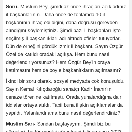
Soru-
Müslüm Bey, şimdi az önce ihraçları açıkladınız
il başkanlarının. Daha önce de toplamda 10 il
başkanının ihraç edildiğini, daha doğrusu görevden
alındığını söylemiştiniz. Şimdi bazı il başkanları işte
seçilmiş il başkanlıkları adı altında ofisler tutuyorlar.
Dün de örneğini gördük İzmir il başkanı. Sayın Özgür
Özel de katıldı oradaki açılışa. Hem bunu nasıl
değerlendiriyorsunuz? Hem Özgür Bey'in oraya
katılmasını hem de böyle başkanlıkların açılmasını?
İkinci bir soru olarak, sosyal medyada çok konuşuldu.
Sayın Kemal Kılıçdaroğlu sanatçı Kadir İnanır'ın
cenaze törenine katılmıştı. Orada yuhalandığına dair
iddialar ortaya atıldı. Tabii buna ilişkin açıklamalar da
yapıldı. Yalanlandı ama bunu nasıl değerlendirdiniz?
Müslim Sarı-
Sondan başlayayım. Şimdi biz bu
süreçleri, bu tür montaj süreçlerini biliyorsunuz 2023