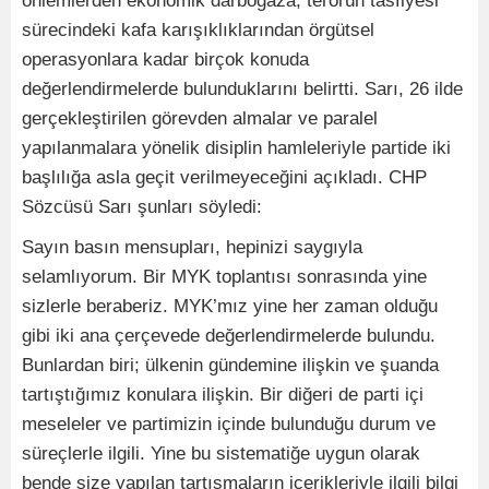
önlemlerden ekonomik darboğaza, terörün tasfiyesi
sürecindeki kafa karışıklıklarından örgütsel
operasyonlara kadar birçok konuda
değerlendirmelerde bulunduklarını belirtti. Sarı, 26 ilde
gerçekleştirilen görevden almalar ve paralel
yapılanmalara yönelik disiplin hamleleriyle partide iki
başlılığa asla geçit verilmeyeceğini açıkladı. CHP
Sözcüsü Sarı şunları söyledi:
Sayın basın mensupları, hepinizi saygıyla
selamlıyorum. Bir MYK toplantısı sonrasında yine
sizlerle beraberiz. MYK’mız yine her zaman olduğu
gibi iki ana çerçevede değerlendirmelerde bulundu.
Bunlardan biri; ülkenin gündemine ilişkin ve şuanda
tartıştığımız konulara ilişkin. Bir diğeri de parti içi
meseleler ve partimizin içinde bulunduğu durum ve
süreçlerle ilgili. Yine bu sistematiğe uygun olarak
bende size yapılan tartışmaların içerikleriyle ilgili bilgi