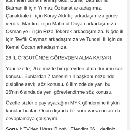
atamaları tamamlanmış oldu. Bunlar Batman ili.
Batman ili için Yılmaz Özkanat arkadaşımız.
Çanakkale ili için Koray Akkılıç arkadaşımıza görev
verdik. Mardin ili için Mahmut Duyan arkadaşımıza.
Osmaniye ili için Rıza Tekerek arkadaşımıza. Niğde ili
için Tevfik Caymaz arkadaşımıza ve Tunceli ili için de
Kemal Özcan arkadaşımıza.
26 İL ÖRGÜTÜNDE GÖREVDEN ALMA KARARI
Yani özetle; 26 ilimizde bir görevden alma durumu söz
konusu. Bunlardan 7 tanesinin il başkanı nezdinde
disipline sevki söz konusu. 6 ilimizde de yani bu
26'nın 6'sında da yeni görevlendirme söz konusu.
Özetle sizlerle paylaşacağım MYK gündemine ilişkin
konular bunlar. Onun dışında bir soru varsa onları da
cevaplamaya çalışayım.
Soru-
NTV'den Uğraş Bingöl. Efendim 26 il dediniz.