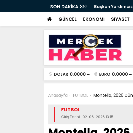
Mehmet Tırpan görevinden ayrıldı - Videolu
SON DAKİKA
Cevdet Yılmaz
GÜNCEL
EKONOMİ
SİYASET
DOLAR
0,0000
EURO
0,0000
Anasayfa
FUTBOL
Montella, 2026 Düny
FUTBOL
Giriş Tarihi : 02-06-2026 13:15
Montella, 2026