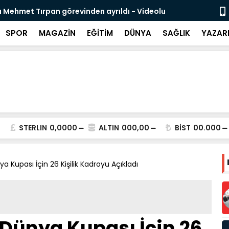
: Nitelikli İnsan Kaynağı İçin Milli Yetkinlik Hamlesi
TBMM’d
Tama
SPOR
MAGAZİN
EĞİTİM
DÜNYA
SAĞLIK
YAZAR
STERLIN
0,0000
ALTIN
000,00
BİST
00.000
a Kupası İçin 26 Kişilik Kadroyu Açıkladı
 Dünya Kupası İçin 26