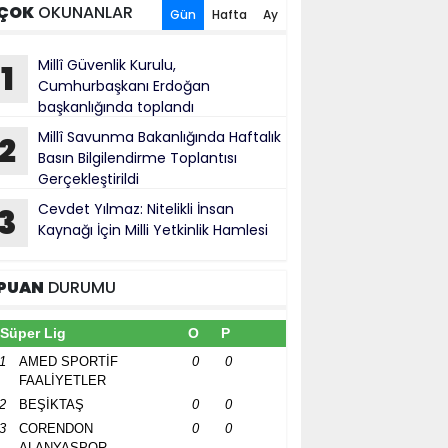
ÇOK
OKUNANLAR
Gün
Hafta
Ay
Millî Güvenlik Kurulu,
1
Cumhurbaşkanı Erdoğan
başkanlığında toplandı
Millî Savunma Bakanlığında Haftalık
2
Basın Bilgilendirme Toplantısı
Gerçekleştirildi
Cevdet Yılmaz: Nitelikli İnsan
3
Kaynağı İçin Milli Yetkinlik Hamlesi
PUAN
DURUMU
Süper Lig
O
P
1
AMED SPORTİF
0
0
FAALİYETLER
2
BEŞİKTAŞ
0
0
3
CORENDON
0
0
ALANYASPOR