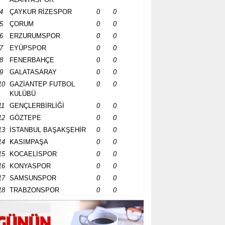
4
ÇAYKUR RİZESPOR
0
0
5
ÇORUM
0
0
6
ERZURUMSPOR
0
0
7
EYÜPSPOR
0
0
8
FENERBAHÇE
0
0
9
GALATASARAY
0
0
10
GAZİANTEP FUTBOL
0
0
KULÜBÜ
11
GENÇLERBİRLİĞİ
0
0
12
GÖZTEPE
0
0
13
İSTANBUL BAŞAKŞEHİR
0
0
14
KASIMPAŞA
0
0
15
KOCAELİSPOR
0
0
16
KONYASPOR
0
0
17
SAMSUNSPOR
0
0
18
TRABZONSPOR
0
0