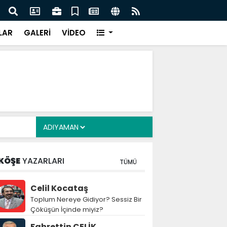
e Çocuklara Yönelik Düzenleme Teklifi Görüşmeleri
mlandı
LAR
GALERİ
VİDEO
KÖŞE
YAZARLARI
TÜMÜ
Celil Kocataş
Toplum Nereye Gidiyor? Sessiz Bir
Çöküşün İçinde miyiz?
Fahrettin ÇELİK