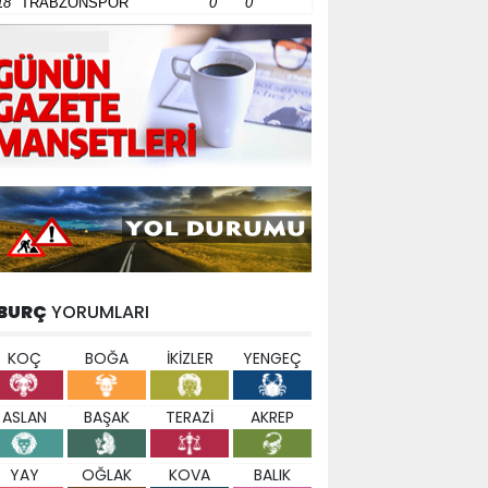
18
TRABZONSPOR
0
0
BURÇ
YORUMLARI
KOÇ
BOĞA
İKİZLER
YENGEÇ
ASLAN
BAŞAK
TERAZİ
AKREP
YAY
OĞLAK
KOVA
BALIK