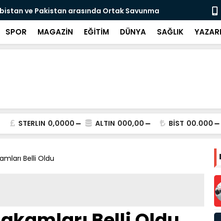
abistan ve Pakistan arasında Ortak Savunma
Bakan Gökta
ndı
devrede
SPOR
MAGAZİN
EĞİTİM
DÜNYA
SAĞLIK
YAZAR
STERLIN
0,0000
ALTIN
000,00
BİST
00.000
amları Belli Oldu
Rakamları Belli Oldu