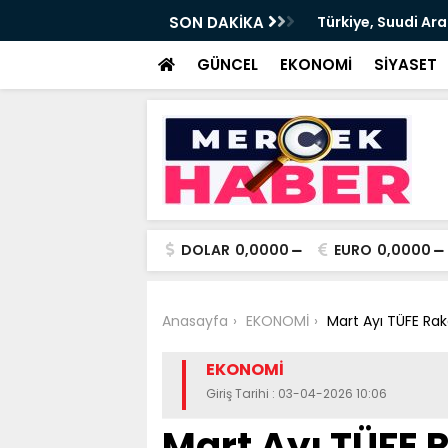
ŞAMPİYONU İLKE ÖZYÜKSEL MİHRİOĞLU İÇİN
SON DAKİKA
Türkiye, Suudi Ar
Anlaşması imzala
GÜNCEL
EKONOMİ
SİYASET
DOLAR
0,0000
EURO
0,0000
Anasayfa
EKONOMİ
Mart Ayı TÜFE Rak
EKONOMİ
Giriş Tarihi : 03-04-2026 10:06
Mart Ayı TÜFE 