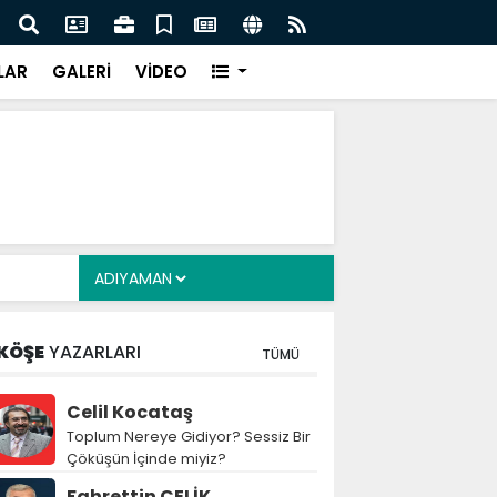
ş, 34 yıl sonra evlat sahibi olan Doğan çifti için
DEAŞ
Vide
LAR
GALERİ
VİDEO
KÖŞE
YAZARLARI
TÜMÜ
Celil Kocataş
Toplum Nereye Gidiyor? Sessiz Bir
Çöküşün İçinde miyiz?
Fahrettin ÇELİK