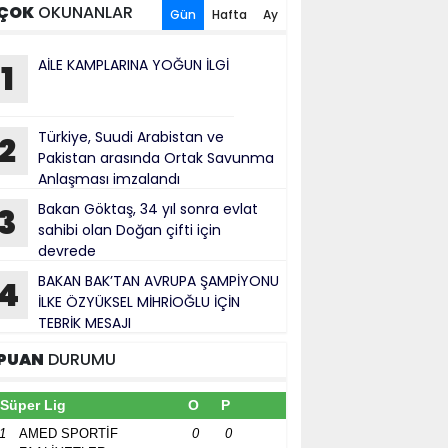
ÇOK
OKUNANLAR
Gün
Hafta
Ay
AİLE KAMPLARINA YOĞUN İLGİ
1
Türkiye, Suudi Arabistan ve
2
Pakistan arasında Ortak Savunma
Anlaşması imzalandı
Bakan Göktaş, 34 yıl sonra evlat
3
sahibi olan Doğan çifti için
devrede
BAKAN BAK’TAN AVRUPA ŞAMPİYONU
4
İLKE ÖZYÜKSEL MİHRİOĞLU İÇİN
TEBRİK MESAJI
PUAN
DURUMU
Süper Lig
O
P
1
AMED SPORTİF
0
0