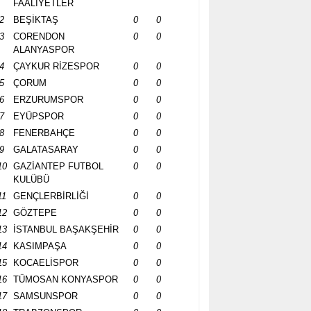
FAALİYETLER
2
BEŞİKTAŞ
0
0
3
CORENDON
0
0
ALANYASPOR
4
ÇAYKUR RİZESPOR
0
0
5
ÇORUM
0
0
6
ERZURUMSPOR
0
0
7
EYÜPSPOR
0
0
8
FENERBAHÇE
0
0
9
GALATASARAY
0
0
10
GAZİANTEP FUTBOL
0
0
KULÜBÜ
11
GENÇLERBİRLİĞİ
0
0
12
GÖZTEPE
0
0
13
İSTANBUL BAŞAKŞEHİR
0
0
14
KASIMPAŞA
0
0
15
KOCAELİSPOR
0
0
16
TÜMOSAN KONYASPOR
0
0
17
SAMSUNSPOR
0
0