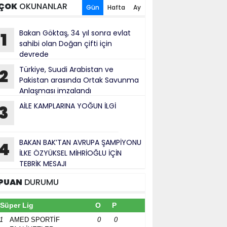
ÇOK
OKUNANLAR
Gün
Hafta
Ay
Bakan Göktaş, 34 yıl sonra evlat
1
sahibi olan Doğan çifti için
devrede
Türkiye, Suudi Arabistan ve
2
Pakistan arasında Ortak Savunma
Anlaşması imzalandı
AİLE KAMPLARINA YOĞUN İLGİ
3
BAKAN BAK’TAN AVRUPA ŞAMPİYONU
4
İLKE ÖZYÜKSEL MİHRİOĞLU İÇİN
TEBRİK MESAJI
PUAN
DURUMU
Süper Lig
O
P
1
AMED SPORTİF
0
0