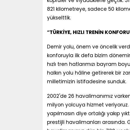
köprüler ve viyadüklerle geçtik. 
821 kilometreye, sadece 50 kilo
yükselttik.
“TÜRKİYE, HIZLI TRENİN KONFOR
Demir yolu, önem ve öncelik verdiği
konforuyla ilk defa bizim dönemim
hızlı tren hatlarımızı bayram bo
halkın yolu hâline getirerek bir z
milletimizin istifadesine sunduk.
2002'de 26 havalimanımız varken ş
milyon yolcuya hizmet veriyoruz.
yapılmasın diye ortalığı yakıp yı
prestijli havalimanları arasında. 