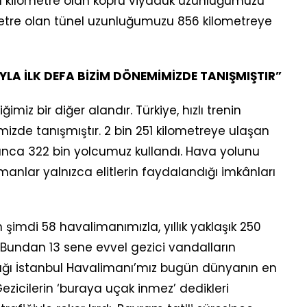
311 kilometre olan köprü viyadük uzunluğumuzu
metre olan tünel uzunluğumuzu 856 kilometreye
UYLA İLK DEFA BİZİM DÖNEMİMİZDE TANIŞMIŞTIR”
miz bir diğer alandır. Türkiye, hızlı trenin
izde tanışmıştır. 2 bin 251 kilometreye ulaşan
yunca 322 bin yolcumuz kullandı. Hava yolunu
amanlar yalnızca elitlerin faydalandığı imkânları
imdi 58 havalimanımızla, yıllık yaklaşık 250
 Bundan 13 sene evvel gezici vandalların
ktığı İstanbul Havalimanı’mız bugün dünyanın en
Gezicilerin ‘buraya uçak inmez’ dedikleri