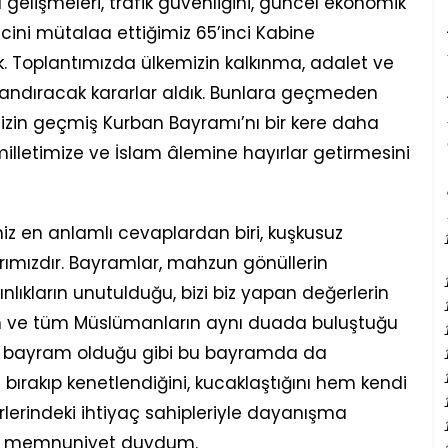
l gelişmeleri, trafik güvenliğini, güncel ekonomik
cini mütalaa ettiğimiz 65’inci Kabine
. Toplantımızda ülkemizin kalkınma, adalet ve
ndıracak kararlar aldık. Bunlara geçmeden
timizin geçmiş Kurban Bayramı’nı bir kere daha
milletimize ve İslam âlemine hayırlar getirmesini
iz en anlamlı cevaplardan biri, kuşkusuz
rımızdır. Bayramlar, mahzun gönüllerin
gınlıkların unutulduğu, bizi biz yapan değerlerin
un ve tüm Müslümanların aynı duada buluştuğu
er bayram olduğu gibi bu bayramda da
afa bırakıp kenetlendiğini, kucaklaştığını hem kendi
rlerindeki ihtiyaç sahipleriyle dayanışma
bir memnuniyet duydum.