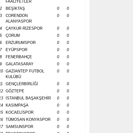
FAALİYETLER
2
BEŞİKTAŞ
0
0
3
CORENDON
0
0
ALANYASPOR
4
ÇAYKUR RİZESPOR
0
0
5
ÇORUM
0
0
6
ERZURUMSPOR
0
0
7
EYÜPSPOR
0
0
8
FENERBAHÇE
0
0
9
GALATASARAY
0
0
10
GAZİANTEP FUTBOL
0
0
KULÜBÜ
11
GENÇLERBİRLİĞİ
0
0
12
GÖZTEPE
0
0
13
İSTANBUL BAŞAKŞEHİR
0
0
14
KASIMPAŞA
0
0
15
KOCAELİSPOR
0
0
16
TÜMOSAN KONYASPOR
0
0
17
SAMSUNSPOR
0
0