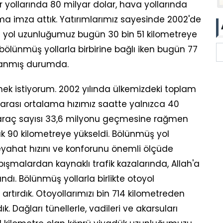
r yollarında 80 milyar dolar, hava yollarında
ıma imza attık. Yatırımlarımız sayesinde 2002'de
ş yol uzunluğumuz bugün 30 bin 51 kilometreye
z bölünmüş yollarla birbirine bağlı iken bugün 77
ağlanmış durumda.
kmek istiyorum. 2002 yılında ülkemizdeki toplam
erarası ortalama hızımız saatte yalnızca 40
 araç sayısı 33,6 milyonu geçmesine rağmen
ık 90 kilometreye yükseldi. Bölünmüş yol
 seyahat hızını ve konforunu önemli ölçüde
pışmalardan kaynaklı trafik kazalarında, Allah'a
ı. Bölünmüş yollarla birlikte otoyol
artırdık. Otoyollarımızı bin 714 kilometreden
k. Dağları tünellerle, vadileri ve akarsuları