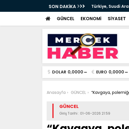
n ve Pakistan arasında Ortak Savunma
SON DAKİKA
Bakan Göktaş, 34 y
devrede
GÜNCEL
EKONOMİ
SİYASET
DOLAR
0,0000
EURO
0,0000
Anasayfa
GÜNCEL
“Kavgaya, polemiğe
GÜNCEL
Giriş Tarihi : 01-06-2026 21:59
“Kavgaya, pol