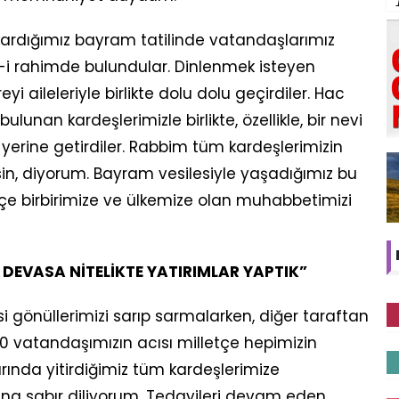
ıkardığımız bayram tatilinde vatandaşlarımız
ıla-i rahimde bulundular. Dinlenmek isteyen
i aileleriyle birlikte dolu dolu geçirdiler. Hac
unan kardeşlerimizle birlikte, özellikle, bir nevi
 yerine getirdiler. Rabbim tüm kardeşlerimizin
in, diyorum. Bayram vesilesiyle yaşadığımız bu
etçe birbirimize ve ülkemize olan muhabbetimizi
 DEVASA NİTELİKTE YATIRIMLAR YAPTIK”
i gönüllerimizi sarıp sarmalarken, diğer taraftan
70 vatandaşımızın acısı milletçe hepimizin
arında yitirdiğimiz tüm kardeşlerimize
ına sabır diliyorum. Tedavileri devam eden