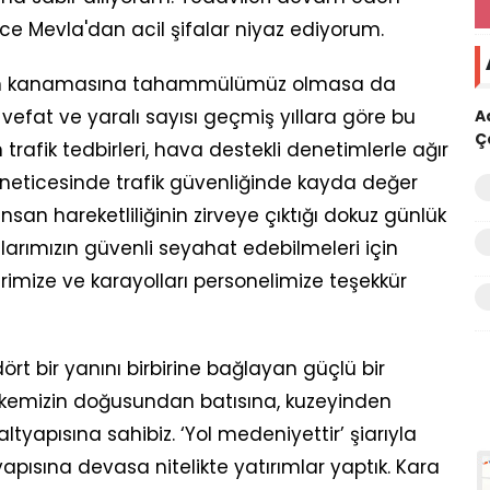
ce Mevla'dan acil şifalar niyaz ediyorum.
unun kanamasına tahammülümüz olmasa da
vefat ve yaralı sayısı geçmiş yıllara göre bu
A
Ç
 trafik tedbirleri, hava destekli denetimlerle ağır
r neticesinde trafik güvenliğinde kayda değer
nsan hareketliliğinin zirveye çıktığı dokuz günlük
arımızın güvenli seyahat edebilmeleri için
rimize ve karayolları personelimize teşekkür
rt bir yanını birbirine bağlayan güçlü bir
ülkemizin doğusundan batısına, kuzeyinden
tyapısına sahibiz. ‘Yol medeniyettir’ şiarıyla
apısına devasa nitelikte yatırımlar yaptık. Kara