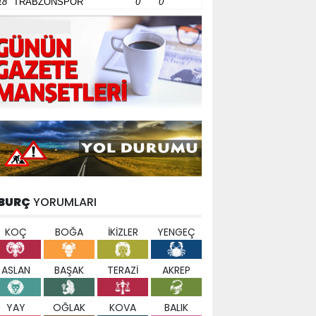
18
TRABZONSPOR
0
0
BURÇ
YORUMLARI
KOÇ
BOĞA
İKİZLER
YENGEÇ
ASLAN
BAŞAK
TERAZİ
AKREP
YAY
OĞLAK
KOVA
BALIK