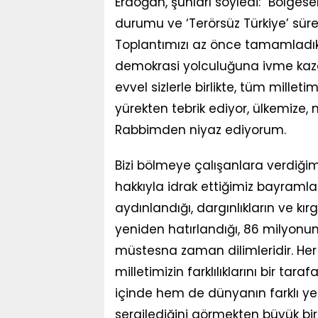
Erdoğan, şunları söyledi: “Bölgese
durumu ve ‘Terörsüz Türkiye’ süre
Toplantımızı az önce tamamladık
demokrasi yolculuğuna ivme kaza
evvel sizlerle birlikte, tüm mille
yürekten tebrik ediyor, ülkemize, 
Rabbimden niyaz ediyorum.
Bizi bölmeye çalışanlara verdiğim
hakkıyla idrak ettiğimiz bayramla
aydınlandığı, dargınlıkların ve kır
yeniden hatırlandığı, 86 milyon
müstesna zaman dilimleridir. H
milletimizin farklılıklarını bir tar
içinde hem de dünyanın farklı ye
sergilediğini görmekten büyük 