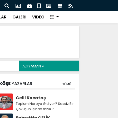
lde eş zamanlı operasyon: 104 şüpheli gözaltında -
Büyük
ber
LAR
GALERİ
VİDEO
KÖŞE
YAZARLARI
TÜMÜ
Celil Kocataş
Toplum Nereye Gidiyor? Sessiz Bir
Çöküşün İçinde miyiz?
Fahrettin ÇELİK