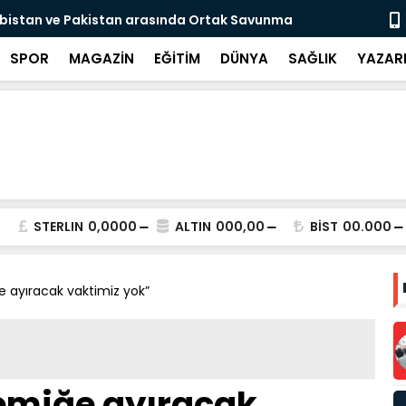
ıl sonra evlat sahibi olan Doğan çifti için
DEAŞ'a 30 i
Videolu Ha
SPOR
MAGAZİN
EĞİTİM
DÜNYA
SAĞLIK
YAZAR
STERLIN
0,0000
ALTIN
000,00
BİST
00.000
 ayıracak vaktimiz yok”
emiğe ayıracak