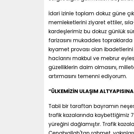
İdari izinle toplam dokuz güne ç
memleketlerini ziyaret ettiler, s
kardeşlerimiz bu dokuz günlük sürey
farizasını mukaddes topraklarda bul
kıyamet provası olan ibadetlerini
haclarını makbul ve mebrur eyles
güzelliklerin daim olmasını, mill
artırmasını temenni ediyorum.
“ÜLKEMİZİN ULAŞIM ALTYAPISINA
Tabii bir taraftan bayramın neşes
trafik kazalarında kaybettiğimiz 
yüreğini dağlamıştır. Trafik kazal
Cenabıallah'tan rahmet, yakınlar