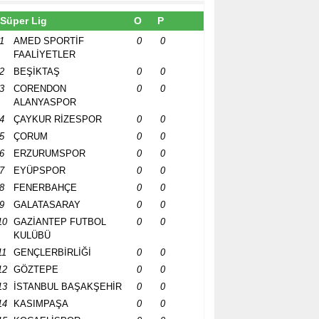
Süper Lig
O
P
1
AMED SPORTİF
0
0
FAALİYETLER
2
BEŞİKTAŞ
0
0
3
CORENDON
0
0
ALANYASPOR
4
ÇAYKUR RİZESPOR
0
0
5
ÇORUM
0
0
6
ERZURUMSPOR
0
0
7
EYÜPSPOR
0
0
8
FENERBAHÇE
0
0
9
GALATASARAY
0
0
10
GAZİANTEP FUTBOL
0
0
KULÜBÜ
11
GENÇLERBİRLİĞİ
0
0
12
GÖZTEPE
0
0
13
İSTANBUL BAŞAKŞEHİR
0
0
14
KASIMPAŞA
0
0