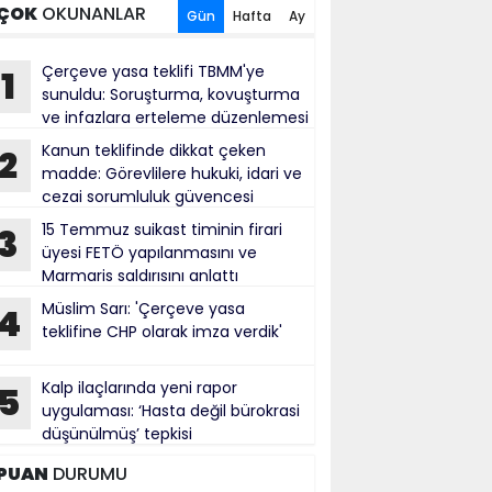
ÇOK
OKUNANLAR
Gün
Hafta
Ay
Çerçeve yasa teklifi TBMM'ye
1
sunuldu: Soruşturma, kovuşturma
ve infazlara erteleme düzenlemesi
Kanun teklifinde dikkat çeken
2
madde: Görevlilere hukuki, idari ve
cezai sorumluluk güvencesi
15 Temmuz suikast timinin firari
3
üyesi FETÖ yapılanmasını ve
Marmaris saldırısını anlattı
Müslim Sarı: 'Çerçeve yasa
4
teklifine CHP olarak imza verdik'
Kalp ilaçlarında yeni rapor
5
uygulaması: ‘Hasta değil bürokrasi
düşünülmüş’ tepkisi
PUAN
DURUMU