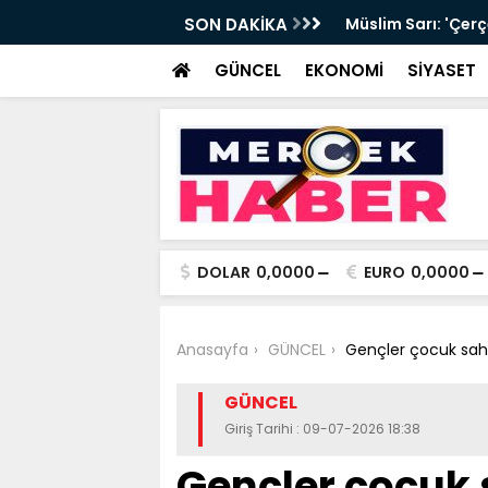
sa teklifine CHP olarak imza verdik'
SON DAKİKA
Erdoğan'dan 'Mill
destek
GÜNCEL
EKONOMİ
SİYASET
DOLAR
0,0000
EURO
0,0000
Anasayfa
GÜNCEL
Gençler çocuk sahi
GÜNCEL
Giriş Tarihi : 09-07-2026 18:38
Gençler çocuk 