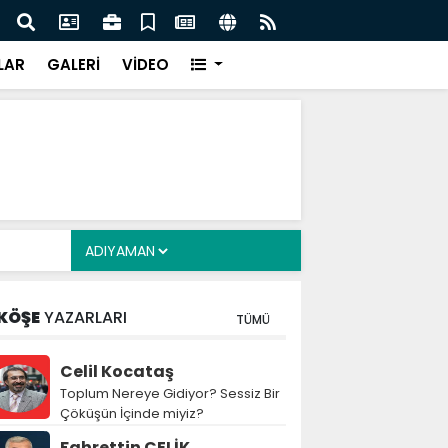
finde dikkat çeken madde: Görevlilere hukuki, idari ve
Çerç
mluluk güvencesi
infa
LAR
GALERİ
VİDEO
KÖŞE
YAZARLARI
TÜMÜ
Celil Kocataş
Toplum Nereye Gidiyor? Sessiz Bir
Çöküşün İçinde miyiz?
Fahrettin ÇELİK