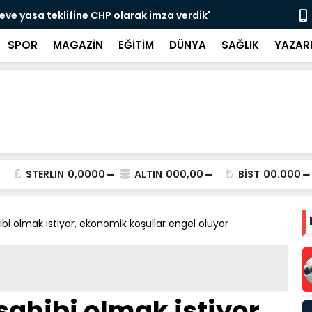
î Dayanışma ve Toplumsal Bütünleşme' teklifine
Kanun tekli
cezai soru
SPOR
MAGAZİN
EĞİTİM
DÜNYA
SAĞLIK
YAZAR
STERLIN
0,0000
ALTIN
000,00
BİST
00.000
bi olmak istiyor, ekonomik koşullar engel oluyor
sahibi olmak istiyor,