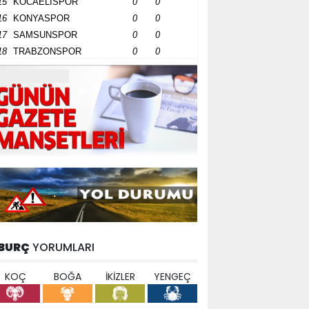
15
KOCAELİSPOR
0
0
16
KONYASPOR
0
0
17
SAMSUNSPOR
0
0
18
TRABZONSPOR
0
0
BURÇ
YORUMLARI
KOÇ
BOĞA
İKİZLER
YENGEÇ