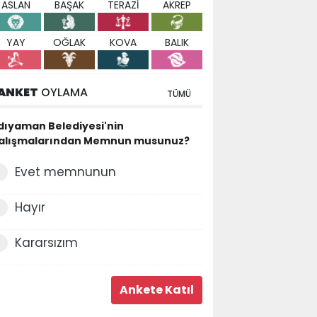
ASLAN
BAŞAK
TERAZİ
AKREP
YAY
OĞLAK
KOVA
BALIK
ANKET
OYLAMA
TÜMÜ
dıyaman Belediyesi'nin
alışmalarından Memnun musunuz?
Evet memnunun
Hayır
Kararsızım