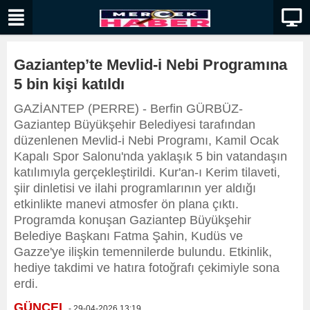
Gaziantep’te Mevlid-i Nebi Programına
5 bin kişi katıldı
GAZİANTEP (PERRE) - Berfin GÜRBÜZ-
Gaziantep Büyükşehir Belediyesi tarafından
düzenlenen Mevlid-i Nebi Programı, Kamil Ocak
Kapalı Spor Salonu'nda yaklaşık 5 bin vatandaşın
katılımıyla gerçekleştirildi. Kur'an-ı Kerim tilaveti,
şiir dinletisi ve ilahi programlarının yer aldığı
etkinlikte manevi atmosfer ön plana çıktı.
Programda konuşan Gaziantep Büyükşehir
Belediye Başkanı Fatma Şahin, Kudüs ve
Gazze'ye ilişkin temennilerde bulundu. Etkinlik,
hediye takdimi ve hatıra fotoğrafı çekimiyle sona
erdi.
GÜNCEL
- 29-04-2026 13:19