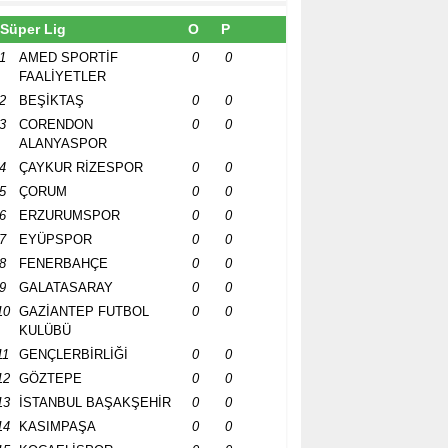
Süper Lig
O
P
1
AMED SPORTİF
0
0
FAALİYETLER
2
BEŞİKTAŞ
0
0
3
CORENDON
0
0
ALANYASPOR
4
ÇAYKUR RİZESPOR
0
0
5
ÇORUM
0
0
6
ERZURUMSPOR
0
0
7
EYÜPSPOR
0
0
8
FENERBAHÇE
0
0
9
GALATASARAY
0
0
10
GAZİANTEP FUTBOL
0
0
KULÜBÜ
11
GENÇLERBİRLİĞİ
0
0
12
GÖZTEPE
0
0
13
İSTANBUL BAŞAKŞEHİR
0
0
14
KASIMPAŞA
0
0