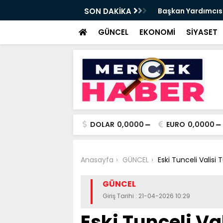
da Haftalık Basın Bilgilendirme Toplantısı
SON DAKİKA
Başkan Yardımcısı
Haber
GÜNCEL
EKONOMİ
SİYASET
DOLAR
0,0000
EURO
0,0000
Anasayfa
GÜNCEL
Eski Tunceli Valisi
GÜNCEL
Giriş Tarihi : 21-04-2026 10:29
Eski Tunceli Va