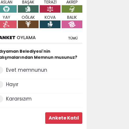
ASLAN
BAŞAK
TERAZİ
AKREP
YAY
OĞLAK
KOVA
BALIK
ANKET
OYLAMA
TÜMÜ
dıyaman Belediyesi'nin
alışmalarından Memnun musunuz?
Evet memnunun
Hayır
Kararsızım