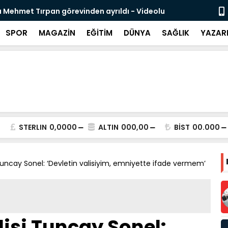
 Mehmet Tırpan görevinden ayrıldı - Videolu
Cevdet Yılma
SPOR
MAGAZİN
EĞİTİM
DÜNYA
SAĞLIK
YAZAR
STERLIN
0,0000
ALTIN
000,00
BİST
00.000
 Tuncay Sonel: ‘Devletin valisiyim, emniyette ifade vermem’
lisi Tuncay Sonel: