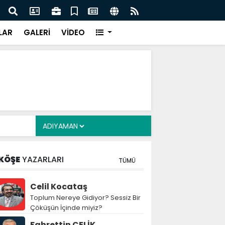
z: Nitelikli İnsan Kaynağı İçin Milli Yetkinlik Hamlesi
TBMM
Tam
LAR
GALERİ
VİDEO
KÖŞE
YAZARLARI
TÜMÜ
Celil Kocataş
Toplum Nereye Gidiyor? Sessiz Bir
Çöküşün İçinde miyiz?
Fahrettin ÇELİK