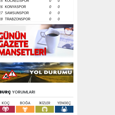
15
KOCAELİSPOR
0
0
16
KONYASPOR
0
0
17
SAMSUNSPOR
0
0
18
TRABZONSPOR
0
0
BURÇ
YORUMLARI
KOÇ
BOĞA
İKİZLER
YENGEÇ