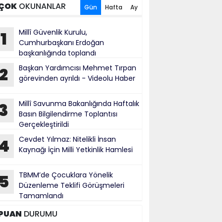
ÇOK
OKUNANLAR
Gün
Hafta
Ay
Millî Güvenlik Kurulu,
1
Cumhurbaşkanı Erdoğan
başkanlığında toplandı
Başkan Yardımcısı Mehmet Tırpan
2
görevinden ayrıldı - Videolu Haber
Millî Savunma Bakanlığında Haftalık
3
Basın Bilgilendirme Toplantısı
Gerçekleştirildi
Cevdet Yılmaz: Nitelikli İnsan
4
Kaynağı İçin Milli Yetkinlik Hamlesi
TBMM’de Çocuklara Yönelik
5
Düzenleme Teklifi Görüşmeleri
Tamamlandı
PUAN
DURUMU