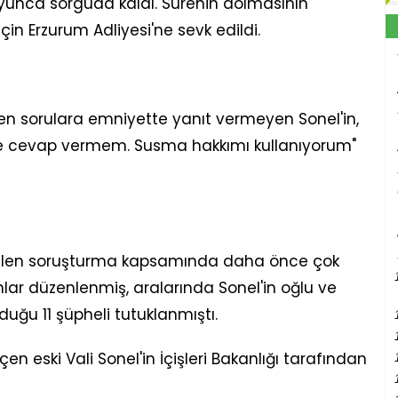
yunca sorguda kaldı. Sürenin dolmasının
için Erzurum Adliyesi'ne sevk edildi.
n sorulara emniyette yanıt vermeyen Sonel'in,
tte cevap vermem. Susma hakkımı kullanıyorum"
tülen soruşturma kapsamında daha önce çok
lar düzenlenmiş, aralarında Sonel'in oğlu ve
duğu 11 şüpheli tutuklanmıştı.
 eski Vali Sonel'in İçişleri Bakanlığı tarafından