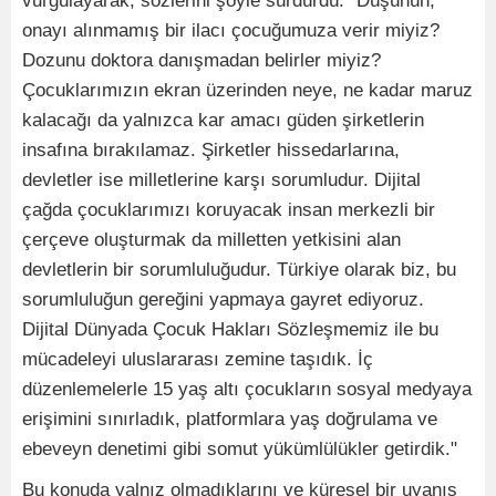
vurgulayarak, sözlerini şöyle sürdürdü: "Düşünün,
onayı alınmamış bir ilacı çocuğumuza verir miyiz?
Dozunu doktora danışmadan belirler miyiz?
Çocuklarımızın ekran üzerinden neye, ne kadar maruz
kalacağı da yalnızca kar amacı güden şirketlerin
insafına bırakılamaz. Şirketler hissedarlarına,
devletler ise milletlerine karşı sorumludur. Dijital
çağda çocuklarımızı koruyacak insan merkezli bir
çerçeve oluşturmak da milletten yetkisini alan
devletlerin bir sorumluluğudur. Türkiye olarak biz, bu
sorumluluğun gereğini yapmaya gayret ediyoruz.
Dijital Dünyada Çocuk Hakları Sözleşmemiz ile bu
mücadeleyi uluslararası zemine taşıdık. İç
düzenlemelerle 15 yaş altı çocukların sosyal medyaya
erişimini sınırladık, platformlara yaş doğrulama ve
ebeveyn denetimi gibi somut yükümlülükler getirdik."
Bu konuda yalnız olmadıklarını ve küresel bir uyanış