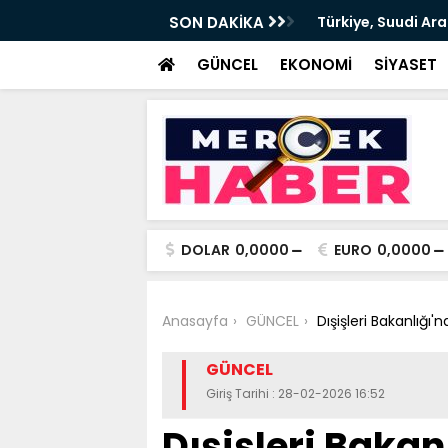
iye, Suudi Arabistan ve Pakistan arasında Ortak Savunma
SON DAKİKA
şması imzalandı
GÜNCEL
EKONOMİ
SİYASET
DOLAR
0,0000
EURO
0,0000
Anasayfa
GÜNCEL
Dışişleri Bakanlığı'
GÜNCEL
Giriş Tarihi : 28-02-2026 16:52
Dışişleri Bakan