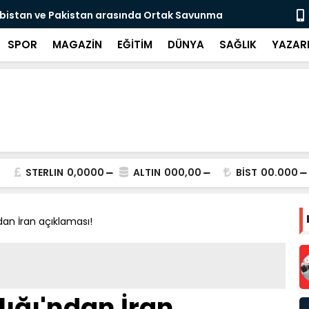
Bakan Göktaş, 34 yıl sonra evlat sahibi olan Doğan çifti içi
devrede
SPOR
MAGAZİN
EĞİTİM
DÜNYA
SAĞLIK
YAZAR
STERLIN
0,0000
ALTIN
000,00
BİST
00.000
ndan İran açıklaması!
lığı'ndan İran