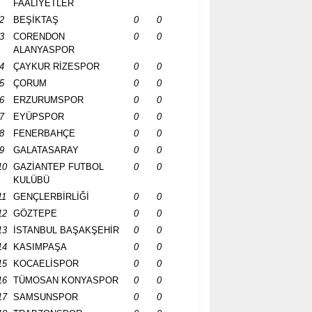
FAALİYETLER
2
BEŞİKTAŞ
0
0
3
CORENDON
0
0
ALANYASPOR
4
ÇAYKUR RİZESPOR
0
0
5
ÇORUM
0
0
6
ERZURUMSPOR
0
0
7
EYÜPSPOR
0
0
8
FENERBAHÇE
0
0
9
GALATASARAY
0
0
10
GAZİANTEP FUTBOL
0
0
KULÜBÜ
11
GENÇLERBİRLİĞİ
0
0
12
GÖZTEPE
0
0
13
İSTANBUL BAŞAKŞEHİR
0
0
14
KASIMPAŞA
0
0
15
KOCAELİSPOR
0
0
16
TÜMOSAN KONYASPOR
0
0
17
SAMSUNSPOR
0
0