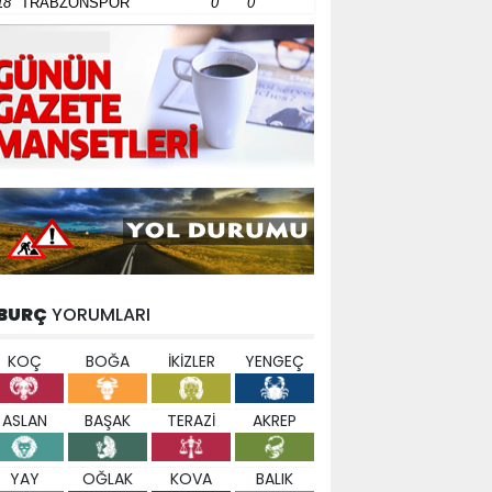
18
TRABZONSPOR
0
0
BURÇ
YORUMLARI
KOÇ
BOĞA
İKİZLER
YENGEÇ
ASLAN
BAŞAK
TERAZİ
AKREP
YAY
OĞLAK
KOVA
BALIK