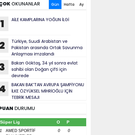
ÇOK
OKUNANLAR
Gün
Hafta
Ay
AİLE KAMPLARINA YOĞUN İLGİ
1
Türkiye, Suudi Arabistan ve
2
Pakistan arasında Ortak Savunma
Anlaşması imzalandı
Bakan Göktaş, 34 yıl sonra evlat
3
sahibi olan Doğan çifti için
devrede
BAKAN BAK’TAN AVRUPA ŞAMPİYONU
4
İLKE ÖZYÜKSEL MİHRİOĞLU İÇİN
TEBRİK MESAJI
PUAN
DURUMU
Süper Lig
O
P
1
AMED SPORTİF
0
0