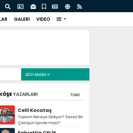
n
DEAŞ'a 30 ilde eş zamanlı operasyon: 104 şüpheli göz
Videolu Haber
LAR
GALERİ
VİDEO
KÖŞE
YAZARLARI
TÜMÜ
Celil Kocataş
Toplum Nereye Gidiyor? Sessiz Bir
Çöküşün İçinde miyiz?
Fahrettin ÇELİK