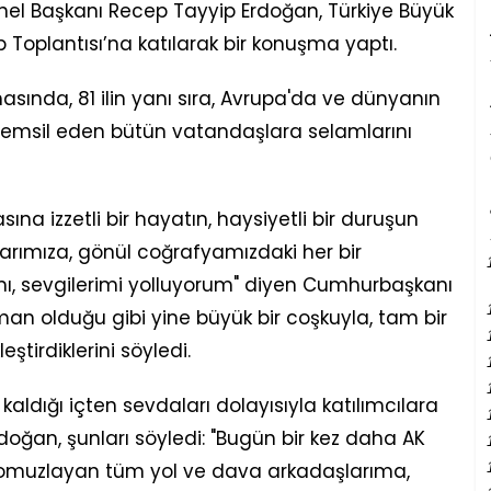
el Başkanı Recep Tayyip Erdoğan, Türkiye Büyük
p Toplantısı’na katılarak bir konuşma yaptı.
nda, 81 ilin yanı sıra, Avrupa'da ve dünyanın
la temsil eden bütün vatandaşlara selamlarını
ına izzetli bir hayatın, haysiyetli bir duruşun
rımıza, gönül coğrafyamızdaki her bir
mı, sevgilerimi yolluyorum" diyen Cumhurbaşkanı
man olduğu gibi yine büyük bir coşkuyla, tam bir
ştirdiklerini söyledi.
kaldığı içten sevdaları dolayısıyla katılımcılara
ğan, şunları söyledi: "Bugün bir kez daha AK
ı omuzlayan tüm yol ve dava arkadaşlarıma,