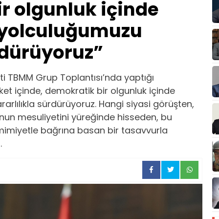
r olgunluk içinde
t yolculuğumuzu
ürdürüyoruz”
i TBMM Grup Toplantısı’nda yaptığı
et içinde, demokratik bir olgunluk içinde
arlılıkla sürdürüyoruz. Hangi siyasi görüşten,
nun mesuliyetini yüreğinde hisseden, bu
mimiyetle bağrına basan bir tasavvurla
.