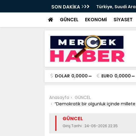
n ve Pakistan arasında Ortak Savunma
SON DAKİKA
Bakan Göktaş, 34 y
devrede
GÜNCEL
EKONOMİ
SİYASET
DOLAR
0,0000
EURO
0,0000
Anasayfa
GÜNCEL
“Demokratik bir olgunluk içinde millet
GÜNCEL
Giriş Tarihi : 24-06-2026 22:35