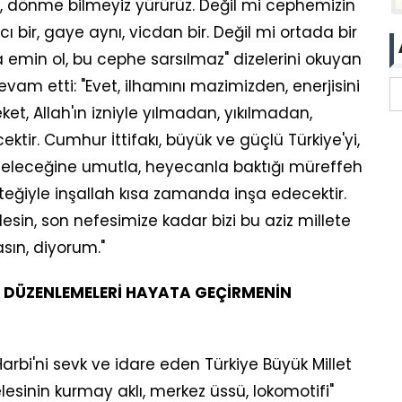
r, dönme bilmeyiz yürürüz. Değil mi cephemizin
ı bir, gaye aynı, vicdan bir. Değil mi ortada bir
sa emin ol, bu cephe sarsılmaz" dizelerini okuyan
am etti: "Evet, ilhamını mazimizden, enerjisini
ket, Allah'ın izniyle yılmadan, yıkılmadan,
ir. Cumhur İttifakı, büyük ve güçlü Türkiye'yi,
geleceğine umutla, heyecanla baktığı müreffeh
esteğiyle inşallah kısa zamanda inşa edecektir.
in, son nefesimize kadar bizi bu aziz millete
sın, diyorum."
İ DÜZENLEMELERİ HAYATA GEÇİRMENİN
arbi'ni sevk ve idare eden Türkiye Büyük Millet
lesinin kurmay aklı, merkez üssü, lokomotifi"