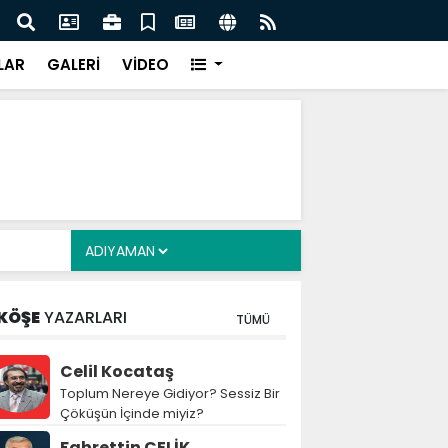
lde eş zamanlı operasyon: 104 şüpheli gözaltında -
Büyük
ber
LAR
GALERİ
VİDEO
KÖŞE
YAZARLARI
TÜMÜ
Celil Kocataş
Toplum Nereye Gidiyor? Sessiz Bir
Çöküşün İçinde miyiz?
Fahrettin ÇELİK