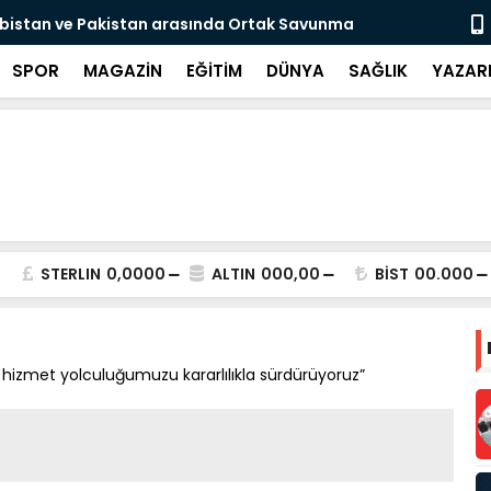
ıl sonra evlat sahibi olan Doğan çifti için
DEAŞ'a 30 i
Videolu Ha
SPOR
MAGAZİN
EĞİTİM
DÜNYA
SAĞLIK
YAZAR
STERLIN
0,0000
ALTIN
000,00
BİST
00.000
e hizmet yolculuğumuzu kararlılıkla sürdürüyoruz”