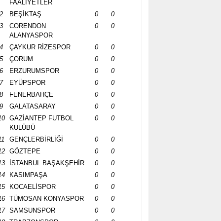
FAALİYETLER
2
BEŞİKTAŞ
0
0
3
CORENDON
0
0
ALANYASPOR
4
ÇAYKUR RİZESPOR
0
0
5
ÇORUM
0
0
6
ERZURUMSPOR
0
0
7
EYÜPSPOR
0
0
8
FENERBAHÇE
0
0
9
GALATASARAY
0
0
10
GAZİANTEP FUTBOL
0
0
KULÜBÜ
11
GENÇLERBİRLİĞİ
0
0
12
GÖZTEPE
0
0
13
İSTANBUL BAŞAKŞEHİR
0
0
14
KASIMPAŞA
0
0
15
KOCAELİSPOR
0
0
16
TÜMOSAN KONYASPOR
0
0
17
SAMSUNSPOR
0
0