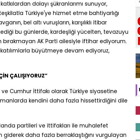
 katkılardan dolayı şükranlarımı sunuyor,
eşkilatla Türkiye'ye hizmet etme bahtiyarlığı
nın, bel altı vuruşların, karşılıklı itibar
irlediği bu günlerde, kardeşliği yücelten, tevazuyu
 bırakmayan AK Parti ailesiyle iftihar ediyorum.
ni katılımlarla büyütmeye devam ediyoruz,
İÇİN ÇALIŞIYORUZ”
ve Cumhur İttifakı olarak Türkiye siyasetine
amanlarda kendini daha fazla hissettirdiğini dile
landa partileri ve ittifakları ile muhalefet
ın giderek daha fazla berraklaştığını vurgulayan