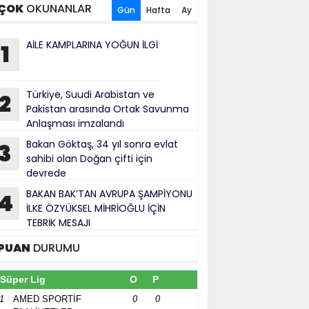
ÇOK
OKUNANLAR
Gün
Hafta
Ay
AİLE KAMPLARINA YOĞUN İLGİ
1
Türkiye, Suudi Arabistan ve
2
Pakistan arasında Ortak Savunma
Anlaşması imzalandı
Bakan Göktaş, 34 yıl sonra evlat
3
sahibi olan Doğan çifti için
devrede
BAKAN BAK’TAN AVRUPA ŞAMPİYONU
4
İLKE ÖZYÜKSEL MİHRİOĞLU İÇİN
TEBRİK MESAJI
PUAN
DURUMU
Süper Lig
O
P
1
AMED SPORTİF
0
0