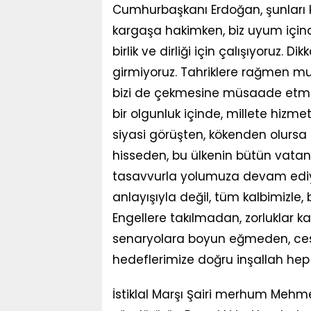
Cumhurbaşkanı Erdoğan, şunları 
kargaşa hakimken, biz uyum için
birlik ve dirliği için çalışıyoruz. D
girmiyoruz. Tahriklere rağmen m
bizi de çekmesine müsaade etmiy
bir olgunluk içinde, millete hizme
siyasi görüşten, kökenden olursa
hisseden, bu ülkenin bütün vatan
tasavvurla yolumuza devam ediyo
anlayışıyla değil, tüm kalbimizle
Engellere takılmadan, zorluklar ka
senaryolara boyun eğmeden, cesur
hedeflerimize doğru inşallah hep bi
İstiklal Marşı Şairi merhum Meh