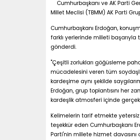
Cumhurbaşkanı ve AK Parti Gen
Millet Meclisi (TBMM) AK Parti Gru
Cumhurbaşkanı Erdoğan, konuşması
farklı yerlerinde milleti başarıy
gönderdi.
"Çeşitli zorlukları göğüsleme pahas
mücadelesini veren tüm soydaşla
kardeşime aynı şekilde saygıları
Erdoğan, grup toplantısını her za
kardeşlik atmosferi içinde gerçekle
Kelimelerin tarif etmekte yetersiz 
teşekkür eden Cumhurbaşkanı Erdo
Parti'nin millete hizmet davasın