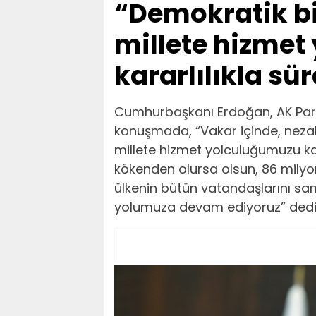
“Demokratik bi
millete hizme
kararlılıkla s
Cumhurbaşkanı Erdoğan, AK Part
konuşmada, “Vakar içinde, nezak
millete hizmet yolculuğumuzu kar
kökenden olursa olsun, 86 milyo
ülkenin bütün vatandaşlarını sa
yolumuza devam ediyoruz” dedi