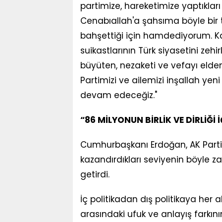
partimize, hareketimize yaptıkları
Cenabıallah'a şahsıma böyle bir t
bahşettiği için hamdediyorum. Kavga
suikastlarının Türk siyasetini zeh
büyüten, nezaketi ve vefayı elden
Partimizi ve ailemizi inşallah ye
devam edeceğiz."
“86 MİLYONUN BİRLİK VE DİRLİĞİ 
Cumhurbaşkanı Erdoğan, AK Parti 
kazandırdıkları seviyenin böyle z
getirdi.
İç politikadan dış politikaya her a
arasındaki ufuk ve anlayış farkın