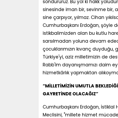
söndürürüz. Bu yol ki hakk yoludu
sinesinde iman bir, sevinme bir, ac
sine çarpıyor, yılmaz. Cihan yıkıl
Cumhurbaşkanı Erdoğan, şöyle dev
istikbalimizden alan bu kutlu hare
sarsılmadan yoluna devam edecekt
çocuklarımızın kıvanç duyduğu, 
Türkiye'yi, aziz milletimizin de d
Rabb'im dayanışmamızı daim eyles
hizmetkârlık yapmaktan alıkoyma
“MİLLETİMİZİN UMUTLA BEKLEDİĞ
GAYRETİNDE OLACAĞIZ”
Cumhurbaşkanı Erdoğan, İstiklal H
Meclisini, "millete hizmet mücade