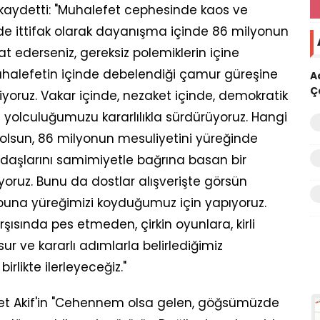
kaydetti: "Muhalefet cephesinde kaos ve
de ittifak olarak dayanışma içinde 86 milyonun
ikkat ederseniz, gereksiz polemiklerin içine
uhalefetin içinde debelendiği çamur güreşine
A
Ç
oruz. Vakar içinde, nezaket içinde, demokratik
t yolculuğumuzu kararlılıkla sürdürüyoruz. Hangi
 olsun, 86 milyonun mesuliyetini yüreğinde
daşlarını samimiyetle bağrına basan bir
ruz. Bunu da dostlar alışverişte görsün
, buna yüreğimizi koyduğumuz için yapıyoruz.
rşısında pes etmeden, çirkin oyunlara, kirli
 ve kararlı adımlarla belirlediğimiz
rlikte ilerleyeceğiz."
met Akif'in "Cehennem olsa gelen, göğsümüzde